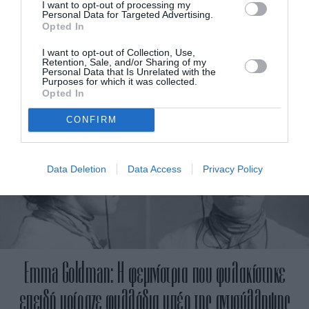
I want to opt-out of processing my
Personal Data for Targeted Advertising.
Opted In
Η Florence Pugh δε χωράει σε στερεότυπα
I want to opt-out of Collection, Use,
Retention, Sale, and/or Sharing of my
Personal Data that Is Unrelated with the
Purposes for which it was collected.
Opted In
CONFIRM
Data Deletion
Data Access
Privacy Policy
Emma Goldman: Η φεμινίστρια που φυλακίστηκε
επειδή μοίραζε φυλλάδια υπέρ της αντισύλληψης