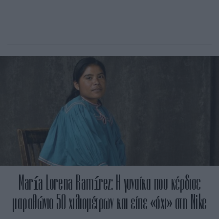
María Lorena Ramírez: Η γυναίκα που κέρδισε
μαραθώνιο 50 χιλιομέτρων και είπε «όχι» στη Nike