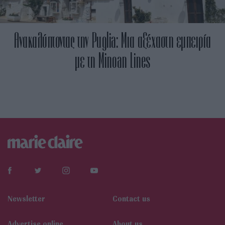
Ανακαλύπτοντας την Puglia: Μια αξέχαστη εμπειρία
με τη Minoan Lines
Newsletter
Contact us
Αdvertise online
About us