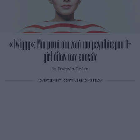
«Twiggy»: Μια ματιά στη ζωή του μεγαλύτερου it-
girl όλων των εποχών
By
Γεωργία Πρέζα
ADVERTISEMENT - CONTINUE READING BELOW