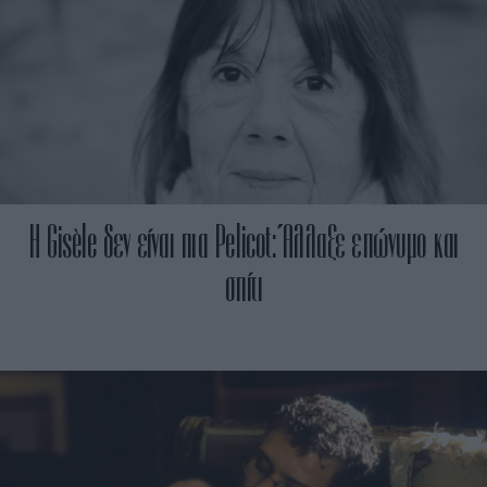
H Gisèle δεν είναι πια Pelicot: Άλλαξε επώνυμο και
σπίτι