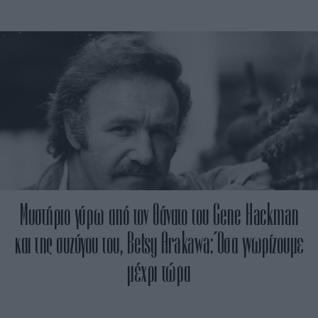
Μυστήριο γύρω από τον θάνατο του Gene Hackman
και της συζύγου του, Betsy Arakawa: Όσα γνωρίζουμε
μέχρι τώρα