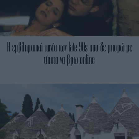
Η εμβληματική ταινία των late 90s που δε μπορώ με
τίποτα να βρω online