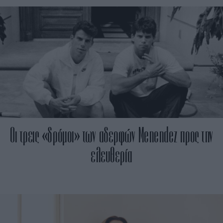
Οι τρεις «δρόμοι» των αδερφών Menendez προς την
ελευθερία