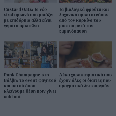
Custard Oats: Το νέο
Τα βιολογικά φρούτα και
viral πρωινό που μοιάζει
λαχανικά προστατεύουν
με επιδόρπιο αλλά είναι
από τον καρκίνο του
γεμάτο πρωτεΐνη
μαστού μετά την
εμμηνόπαυση
Punk Champagne στη
Δέκα χαρακτηριστικά που
Βόλβη: το event φαγητού
έχουν όλες οι δίαιτες που
και ποτού όπου
πραγματικά λειτουργούν
κλείνουμε θέση πριν γίνει
sold out