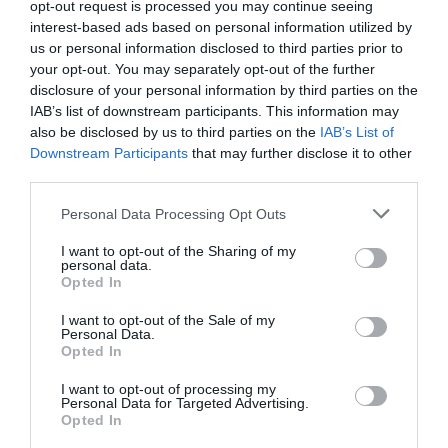
opt-out request is processed you may continue seeing
interest-based ads based on personal information utilized by
us or personal information disclosed to third parties prior to
your opt-out. You may separately opt-out of the further
disclosure of your personal information by third parties on the
IAB’s list of downstream participants. This information may
also be disclosed by us to third parties on the
IAB’s List of
Downstream Participants
that may further disclose it to other
third parties.
ADVERTISEMENT - CONTINUE READING BELOW
Personal Data Processing Opt Outs
RELATED STORY
I want to opt-out of the Sharing of my
personal data.
Opted In
I want to opt-out of the Sale of my
Personal Data.
Το εξωτικό φρούτο που “σβήνει” τις
Opted In
ρυτίδες
I want to opt-out of processing my
Personal Data for Targeted Advertising.
Opted In