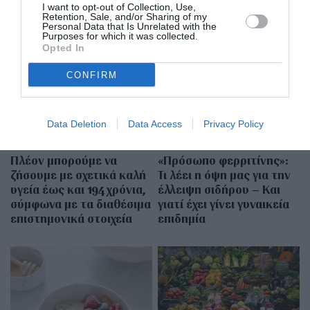
I want to opt-out of Collection, Use,
Retention, Sale, and/or Sharing of my
Personal Data that Is Unrelated with the
MORE FROM
Purposes for which it was collected.
ΔΙΑΤΡΟΦΗ
Opted In
CONFIRM
Data Deletion
Data Access
Privacy Policy
Πλέον μπορούμε να
«Πρόσωπο φερριτίνης»:
ζήσουμε με σχετικά καλή
Τι λέει η όψη μας για την
υγεία έως και 194 χρόνια,
έλλειψη σιδήρου – Και
σύμφωνα με τα διαθέσιμα
γιατί έχει γίνει γυναικεία
επιστημονικά στοιχεία
επιδημία