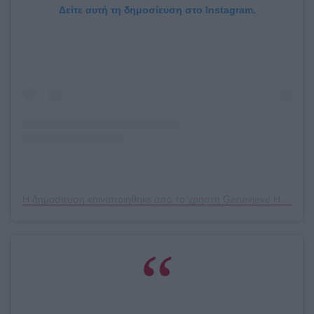
Δείτε αυτή τη δημοσίευση στο Instagram.
Η δημοσίευση κοινοποιήθηκε από το χρήστη Genevieve Herr (@genevieveherr)