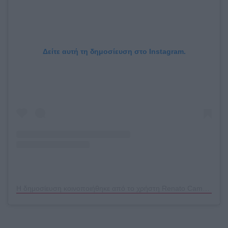
Δείτε αυτή τη δημοσίευση στο Instagram.
Η δημοσίευση κοινοποιήθηκε από το χρήστη Renato Campora (@renatocampora)