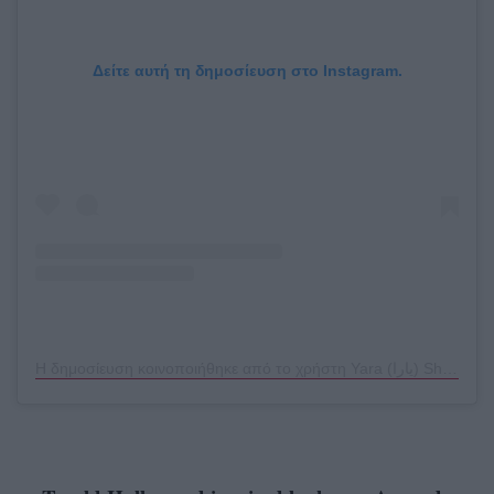
Δείτε αυτή τη δημοσίευση στο Instagram.
Η δημοσίευση κοινοποιήθηκε από το χρήστη Yara (يارا‎) Shahidi (@yarashahidi)