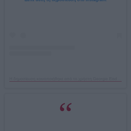
Η δημοσίευση κοινοποιήθηκε από το χρήστη Georgie Eisdell (@georgieeisdell)