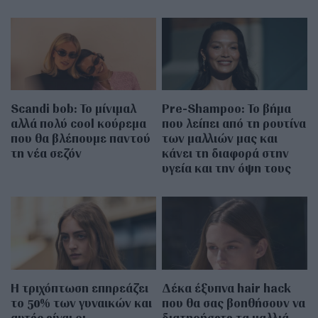
Scandi bob: Το μίνιμαλ
Pre-Shampoo: Το βήμα
αλλά πολύ cool κούρεμα
που λείπει από τη ρουτίνα
που θα βλέπουμε παντού
των μαλλιών μας και
τη νέα σεζόν
κάνει τη διαφορά στην
υγεία και την όψη τους
Η τριχόπτωση επηρεάζει
Δέκα έξυπνα hair hack
το 50% των γυναικών και
που θα σας βοηθήσουν να
αυτές είναι οι
διατηρήσετε τα μαλλιά