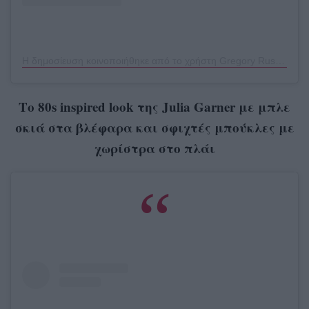
Η δημοσίευση κοινοποιήθηκε από το χρήστη Gregory Russell (@gregoryrussellhair)
Τ
ο 80
s inspired look
της
Julia Garner
με μπλε
σκιά στα βλέφαρα και σφιχτές μπούκλες με
χωρίστρα στο πλάι