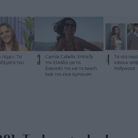
3
4
 Λέμε»: Τα
Camila Cabello: Επέλεξε
Τα νέα nepo
ρδέματα του
την Ελλάδα για τις
κάνουν από
διακοπές της και τα beach
Hollywood
look της είναι έμπνευση