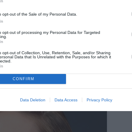
In
o opt-out of the Sale of my Personal Data.
In
to opt-out of processing my Personal Data for Targeted
ing.
In
 Fury/Getty Images
o opt-out of Collection, Use, Retention, Sale, and/or Sharing
hahidi τράβηξε τα βλέμματα όλων.
ersonal Data that Is Unrelated with the Purposes for which it
lected.
In
CONFIRM
Data Deletion
Data Access
Privacy Policy