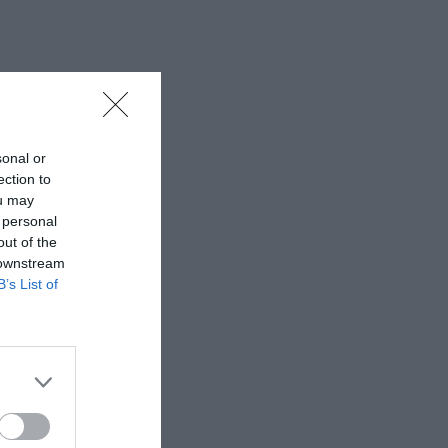
sonal or
ection to
ou may
 personal
out of the
 downstream
B’s List of