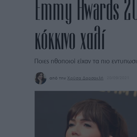
Emmy Awards 202
κόκκινο χαλί
Ποιες ηθοποιοί είχαν τα πιο εντυπωσι
από την
Χρύσα Δαρσακλή
20/09/2021