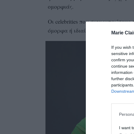
ομορφιάς.
Οι
celebrities
που συγκεντρώσαμε
όμορφα ή ιδιαίτερα
beauty looks
τ
Marie Clai
If you wish 
sensitive in
confirm you
continue se
information 
further disc
participants
Downstream 
Persona
I want t