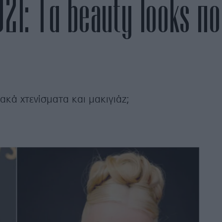
1: Τα beauty looks πο
ακά χτενίσματα και μακιγιάζ;