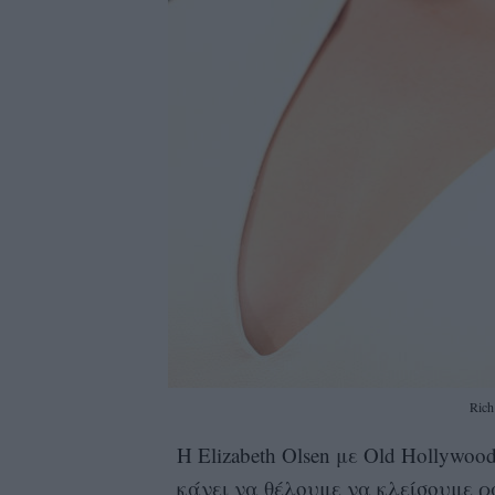
Rich
Η Elizabeth Olsen με Old Hollywo
κάνει να θέλουμε να κλείσουμε 