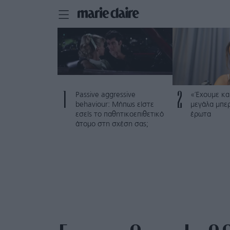
1
2
Passive aggressive
«Έχουμε και
behaviour: Μήπως είστε
μεγάλα μπε
εσείς το παθητικοεπιθετικό
έρωτα
άτομο στη σχέση σας;