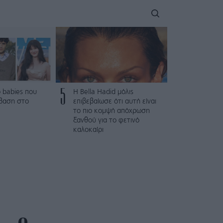
5
 babies που
Η Bella Hadid μόλις
βαση στο
επιβεβαίωσε ότι αυτή είναι
το πιο κομψή απόχρωση
ξανθού για το φετινό
καλοκαίρι