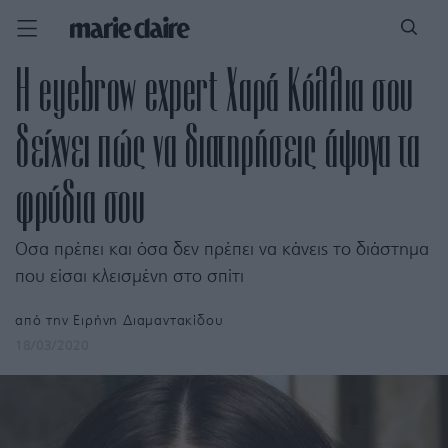
Η eyebrow expert Χαρά Κόλλια σου
δείχνει πώς να διατηρήσεις άψογα τα
φρύδια σου
Οσα πρέπει και όσα δεν πρέπει να κάνεις το διάστημα
που είσαι κλεισμένη στο σπίτι
από την
Ειρήνη Διαμαντακίδου
18/03/2020