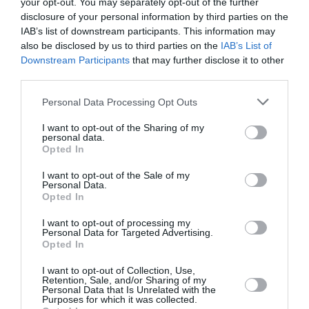
your opt-out. You may separately opt-out of the further
τρία χιλιοστά. Στη συνέχεια, μπορείς να
disclosure of your personal information by third parties on the
IAB’s list of downstream participants. This information may
προχωρήσεις στην αφαίρεση όσων τριχών έχουν
also be disclosed by us to third parties on the
IAB’s List of
αναπτυχθεί έξω από το σχήμα των φρυδιών (το
Downstream Participants
that may further disclose it to other
third parties.
οποίο έχεις μεγαλώσει υπενθυμίζω κατά τρία
χιλιοστά ώστε να μην το καταστρέψεις).
Personal Data Processing Opt Outs
I want to opt-out of the Sharing of my
#4
personal data.
Opted In
Ως προς τις τρίχες που έχουν αναπτυχθεί πάνω
I want to opt-out of the Sale of my
Personal Data.
από το τόξο των φρυδιών, όπως τονίζει η Χαρά
Opted In
Κόλλια, αυτές δεν πρέπει να τις πειράξεις ποτέ.
I want to opt-out of processing my
Αφαιρούνται μόνο με κερί γιατί στο σημείο
Personal Data for Targeted Advertising.
Opted In
αυτό είναι χνούδι. Στην περίπτωση που
χρησιμοποιήσεις τσιμπιδάκι σε αυτές, το
I want to opt-out of Collection, Use,
Retention, Sale, and/or Sharing of my
Personal Data that Is Unrelated with the
αποτέλεσμα θα είναι να τις δυναμώσεις.
Purposes for which it was collected.