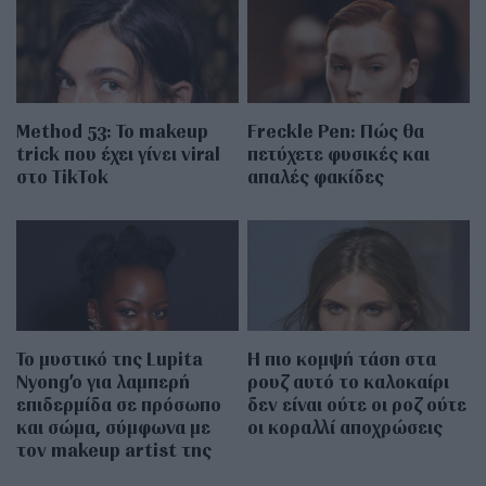
Method 53: Το makeup
Freckle Pen: Πώς θα
trick που έχει γίνει viral
πετύχετε φυσικές και
στο TikTok
απαλές φακίδες
Το μυστικό της Lupita
Η πιο κομψή τάση στα
Nyong’o για λαμπερή
ρουζ αυτό το καλοκαίρι
επιδερμίδα σε πρόσωπο
δεν είναι ούτε οι ροζ ούτε
και σώμα, σύμφωνα με
οι κοραλλί αποχρώσεις
τον makeup artist της