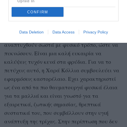
Opted In
https://www.instagram.com/p/B74ZRP8JXSq/
CONFIRM
Διατήρηση πυκνότητας φρυδιών
Data Deletion
Data Access
Privacy Policy
Βοήθησε τα φρύδια να δυναμώσουν και να
αναπτυχθούν σωστά με φυσικό τρόπο, ώστε να
πυκνώσουν. Είναι μια καλή ευκαιρία να
καλύψεις τυχόν κενά στα φρύδια. Για να το
πετύχεις αυτό, η Χαρά Κόλλια συμβουλεύει να
εφαρμόσεις καστορέλαιο. Εχει χαρακτηριστεί
ως ένα από τα πιο θαυματουργά φυσικά έλαια
για τα μαλλιά και είναι γνωστό για τα
εξαιρετικά, ζωτικής σημασίας, θρεπτικά
συστατικά του, που συμβάλλουν στην υγιή
ανάπτυξη της τρίχας. Στην περίπτωση που δεν