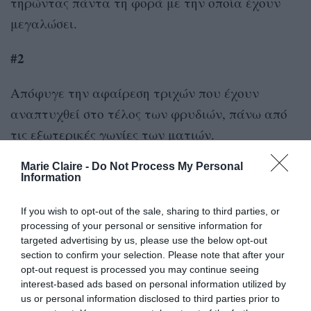
τηρώντας πάντα τη φορά με την οποία έχουν
μεγαλώσει.
#2
Απόφυγε την αφαίρεση τριχών που έχουν
αναπτυχθεί στο τέλος των φρυδιών, πάνω από
τις εξωτερικές γωνίες των ματιών.
#3
Marie Claire -
Do Not Process My Personal
Information
Για να “καθαρίσεις” την περιοχή κάτω από το
If you wish to opt-out of the sale, sharing to third parties, or
τόξο των φρυδιών, θα πρέπει πρώτα να τα
processing of your personal or sensitive information for
targeted advertising by us, please use the below opt-out
ζωγραφίσεις με μια απαλή σκιά ματιών, όπως
section to confirm your selection. Please note that after your
ακριβώς θα έκανες και στην περίπτωση του
opt-out request is processed you may continue seeing
μακιγιάζ, προτού βγεις έξω, με τη διαφορά, ότι
interest-based ads based on personal information utilized by
us or personal information disclosed to third parties prior to
θα πρέπει να μεγαλώσεις το σχήμα τους κατά