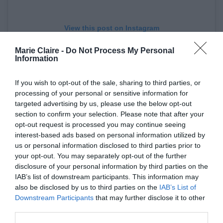
View this post on Instagram
Marie Claire -
Do Not Process My Personal
Information
If you wish to opt-out of the sale, sharing to third parties, or
processing of your personal or sensitive information for
targeted advertising by us, please use the below opt-out
section to confirm your selection. Please note that after your
opt-out request is processed you may continue seeing
interest-based ads based on personal information utilized by
us or personal information disclosed to third parties prior to
your opt-out. You may separately opt-out of the further
A post shared by Courteney Cox (@courteneycoxofficial)
disclosure of your personal information by third parties on the
IAB’s list of downstream participants. This information may
also be disclosed by us to third parties on the
IAB’s List of
Τι ακριβώς κάνει όμως αυτή η μέθοδος
Downstream Participants
that may further disclose it to other
σχεδιασμού των φρυδιών;
third parties.