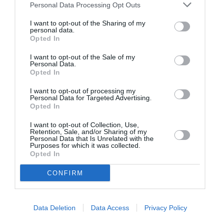
Personal Data Processing Opt Outs
microblading
Το
είναι μια ιαπωνική μέθοδος
I want to opt-out of the Sharing of my
βαφής που γίνεται με το χέρι για ακόμα
personal data.
Opted In
καλύτερα και πιο
φυσικά σχέδια φρυδιών
. Οι
χρωστικές ουσίες τοποθετούνται στο δέρμα με
I want to opt-out of the Sale of my
Personal Data.
το χέρι χρησιμοποιώντας ένα λεπιδάκι το οποίο
Opted In
αποτελείται από πολύ λεπτές βελόνες. Με
I want to opt-out of processing my
Personal Data for Targeted Advertising.
απαλή πίεση «γλιστράει» πάνω στο δέρμα
Opted In
αποθηκεύοντας τις χρωστικές ουσίες στην
I want to opt-out of Collection, Use,
επιδερμίδα και σχηματίζοντας μια λεπτή
Retention, Sale, and/or Sharing of my
Personal Data that Is Unrelated with the
γραμμή. Οι γραμμές είναι τόσο λεπτές, ώστε το
Purposes for which it was collected.
Opted In
σχεδιασμένο φρύδι διακρίνεται δύσκολα από το
πραγματικό.
CONFIRM
Το miroblading απευθύνεται σε γυναίκες που
Data Deletion
Data Access
Privacy Policy
είναι δυσαρεστημένες με το σχήμα των φρυδιών