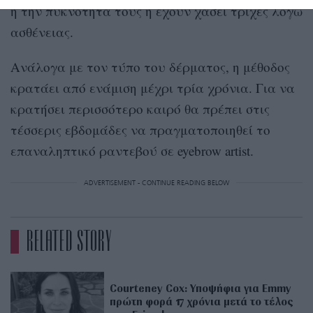
ή την πυκνότητα τους ή έχουν χάσει τρίχες λόγω
ασθένειας.
Ανάλογα με τον τύπο του δέρματος, η μέθοδος
κρατάει από ενάμιση μέχρι τρία χρόνια. Για να
κρατήσει περισσότερο καιρό θα πρέπει στις
τέσσερις εβδομάδες να πραγματοποιηθεί το
επαναληπτικό ραντεβού σε eyebrow artist.
ADVERTISEMENT - CONTINUE READING BELOW
RELATED STORY
Courteney Cox: Υποψήφια για Emmy
πρώτη φορά 17 χρόνια μετά το τέλος