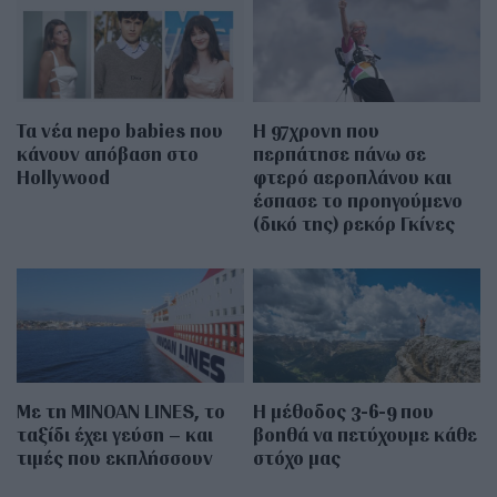
Τα νέα nepo babies που
Η 97χρονη που
κάνουν απόβαση στο
περπάτησε πάνω σε
Hollywood
φτερό αεροπλάνου και
έσπασε το προηγούμενο
(δικό της) ρεκόρ Γκίνες
Με τη MINOAN LINES, το
Η μέθοδος 3-6-9 που
ταξίδι έχει γεύση – και
βοηθά να πετύχουμε κάθε
τιμές που εκπλήσσουν
στόχο μας