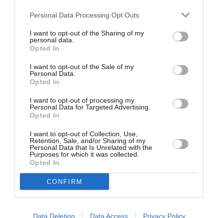
τους μπλε και μοβ τόνους του δέρματος σε αυτό
Personal Data Processing Opt Outs
το σημείο και αποκλείει έτσι την πιθανότητα να
I want to opt-out of the Sharing of my
γκριζάρει το concealer.
personal data.
Opted In
Τέλος, άπλωσε λίγη ποσότητα από το concealer
I want to opt-out of the Sale of my
Personal Data.
στο σημείο που φαίνονται οι μαύροι κύκλοι και
Opted In
με απαλές κινήσεις κάνε blending για να δώσεις
I want to opt-out of processing my
ένα ομοιόμορφο αποτέλεσμα στο μακιγιάζ σου.
Personal Data for Targeted Advertising.
Opted In
ADVERTISEMENT - CONTINUE READING BELOW
I want to opt-out of Collection, Use,
Retention, Sale, and/or Sharing of my
Personal Data that Is Unrelated with the
Purposes for which it was collected.
RELATED STORY
Opted In
CONFIRM
7 εγκλήματα ενάντια στα φρύδια
Data Deletion
Data Access
Privacy Policy