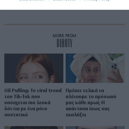
MORE FROM
BEAUTY
Oil Pulling: To viral trend
Πρέπει τελικά να
του Tik-Tok που
πλένουμε το πρόσωπό
υπόσχεται πιο λευκά
μας κάθε πρωί; Η
δόντια με ένα μόνο
απάντηση ίσως σας
συστατικό
εκπλήξει