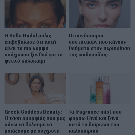
Η Bella Hadid μόλις
Οι συνδυασμοί
επιβεβαίωσε ότι αυτή
συστατικών που κάνουν
είναι το πιο κομψή
θαύματα στην περιποίηση
απόχρωση ξανθού για το
της επιδερμίδας
φετινό καλοκαίρι
Greek Goddess Beauty:
Τα fragrance mist που
Η τάση ομορφιάς που μας
φοράω ξανά και ξανά
κάνει να θέλουμε να
κατά τη διάρκεια του
μοιάζουμε με σύγχρονη
καλοκαιριού