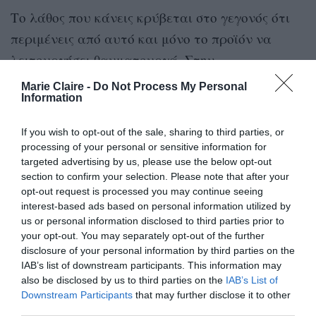
Το λάθος που κάνεις κρύβεται στο γεγονός ότι
περιμένεις από αυτό και μόνο το προϊόν να
λειτουργήσει θαυματουργά. Στην
πραγματικότητα, το concealer θα πρέπει να είναι
Marie Claire -
Do Not Process My Personal
Information
το τελευταίο βήμα στη διαδικασία του μακιγιάζ
και σύμφωνα με τους makeup epxerts, πρέπει
If you wish to opt-out of the sale, sharing to third parties, or
πάντοτε να προετοιμάζεις σωστά τη
processing of your personal or sensitive information for
targeted advertising by us, please use the below opt-out
συγκεκριμένη περιοχή του προσώπου
section to confirm your selection. Please note that after your
εφαρμόζοντας μια κρέμα ματιών τύπου
opt-out request is processed you may continue seeing
brightening για 24ωρη ενυδάτωση, λάμψη και
interest-based ads based on personal information utilized by
us or personal information disclosed to third parties prior to
στοχευμένη δράση ενάντια στους μαύρους
your opt-out. You may separately opt-out of the further
κύκλους.
disclosure of your personal information by third parties on the
IAB’s list of downstream participants. This information may
also be disclosed by us to third parties on the
IAB’s List of
Στη συνέχεια, μπορείς να χρησιμοποιήσεις ένα
Downstream Participants
that may further disclose it to other
brightening colour corrector, το οποίο θα σβήσει
third parties.