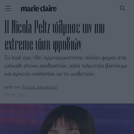
Η Nicola Peltz τόλμησε την πιο
extreme τάση φρυδιών
Το look έχει ήδη πρωταγωνιστήσει πολλές φορές στα
catwalk shows σχεδιαστών, αλλά τελευταία βλέπουμε
και αρκετές celebrities να το υιοθετούν.
από την
Χρύσα Δαρσακλή
06/10/2022