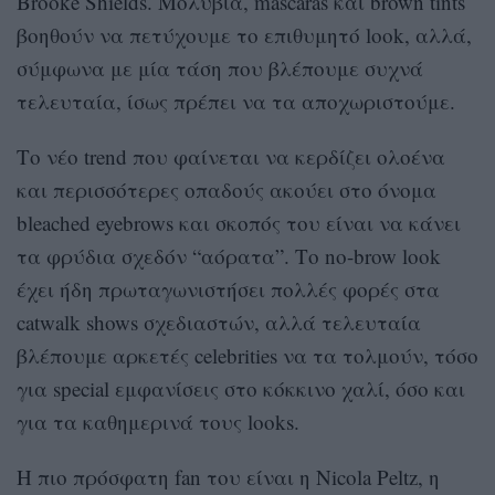
Brooke Shields. Μολύβια, mascaras και brown tints
βοηθούν να πετύχουμε το επιθυμητό look, αλλά,
σύμφωνα με μία τάση που βλέπουμε συχνά
τελευταία, ίσως πρέπει να τα αποχωριστούμε.
Το νέο trend που φαίνεται να κερδίζει ολοένα
και περισσότερες οπαδούς ακούει στο όνομα
bleached eyebrows και σκοπός του είναι να κάνει
τα φρύδια σχεδόν “αόρατα”. Το
no-brow look
έχει
ήδη πρωταγωνιστήσει πολλές φορές στα
catwalk shows σχεδιαστών, αλλά τελευταία
βλέπουμε αρκετές celebrities να τα τολμούν, τόσο
για special εμφανίσεις στο κόκκινο χαλί, όσο και
για τα καθημερινά τους looks.
Η πιο πρόσφατη
fan
του είναι η
Nicola Peltz,
η