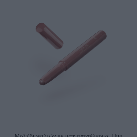
Μολύβι χειλιών με ματ αποτέλεσμα, Hug