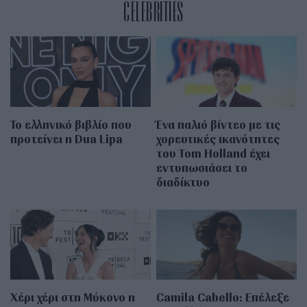
CELEBRITIES
Το ελληνικό βιβλίο που
Ένα παλιό βίντεο με τις
προτείνει η Dua Lipa
χορευτικές ικανότητες
του Tom Holland έχει
εντυπωσιάσει το
διαδίκτυο
Χέρι χέρι στη Μύκονο η
Camila Cabello: Επέλεξε