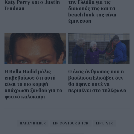
Katy Perry και ο Justin
την Ελλάδα για τις
Trudeau
διακοπές της και τα
beach look της είναι
έμπνευση
Η Bella Hadid μόλις
Ο ένας άνθρωπος που η
επιβεβαίωσε ότι αυτή
βασίλισσα Ελισάβετ δεν
είναι το πιο κομψή
θα άφηνε ποτέ να
απόχρωση ξανθού για το
περιμένει στο τηλέφωνο
φετινό καλοκαίρι
HAILEY BIEBER
LIP CONTOUR STICK
LIP LINER