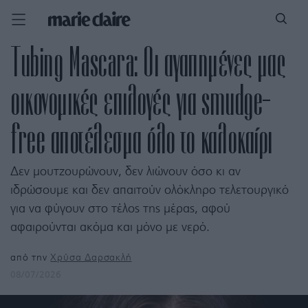
Tubing Mascara: Οι αγαπημένες μας
οικονομικές επιλογές για smudge-
free αποτέλεσμα όλο το καλοκαίρι
Δεν μουτζουρώνουν, δεν λιώνουν όσο κι αν
ιδρώσουμε και δεν απαιτούν ολόκληρο τελετουργικό
για να φύγουν στο τέλος της μέρας, αφού
αφαιρούνται ακόμα και μόνο με νερό.
από την
Χρύσα Δαρσακλή
08/07/2026