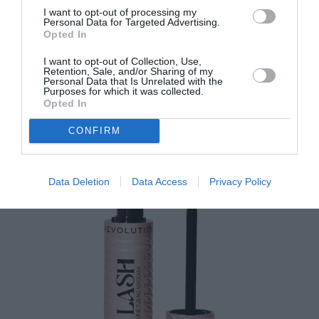
I want to opt-out of processing my
Personal Data for Targeted Advertising.
Opted In
I want to opt-out of Collection, Use,
Retention, Sale, and/or Sharing of my
Juicy Fizz Made To Last Tubing Mascara, Kiko
Personal Data that Is Unrelated with the
Purposes for which it was collected.
Milano
Opted In
CONFIRM
Data Deletion
Data Access
Privacy Policy