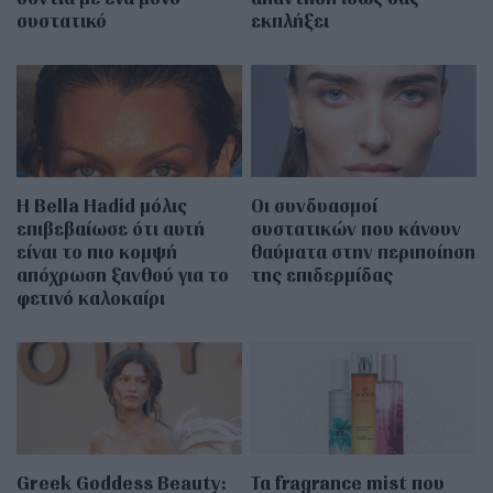
συστατικό
εκπλήξει
Η Bella Hadid μόλις
Οι συνδυασμοί
επιβεβαίωσε ότι αυτή
συστατικών που κάνουν
είναι το πιο κομψή
θαύματα στην περιποίηση
απόχρωση ξανθού για το
της επιδερμίδας
φετινό καλοκαίρι
Greek Goddess Beauty:
Τα fragrance mist που