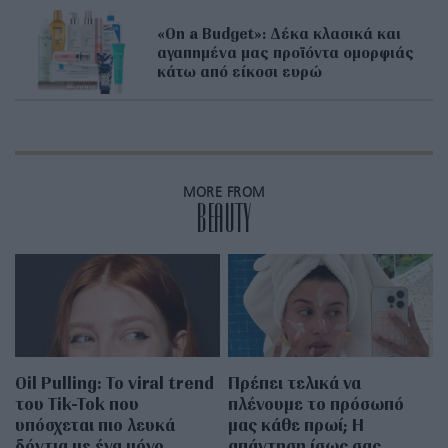
«On a Βudget»: Δέκα κλασικά και
αγαπημένα μας προϊόντα ομορφιάς
κάτω από είκοσι ευρώ
MORE FROM
BEAUTY
Oil Pulling: To viral trend
Πρέπει τελικά να
του Tik-Tok που
πλένουμε το πρόσωπό
υπόσχεται πιο λευκά
μας κάθε πρωί; Η
δόντια με ένα μόνο
απάντηση ίσως σας