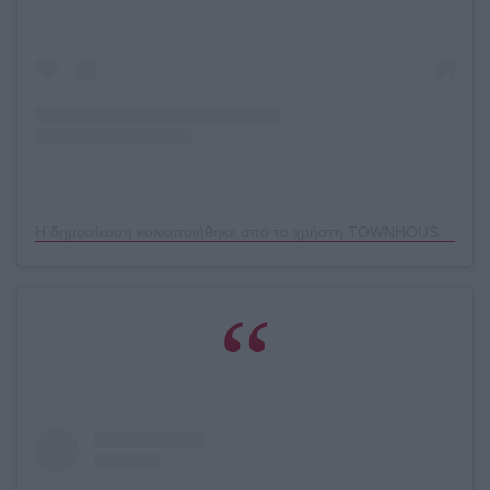
Η δημοσίευση κοινοποιήθηκε από το χρήστη TOWNHOUSE (@mytownhouseuk)