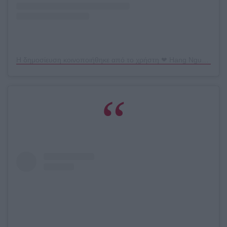
Η δημοσίευση κοινοποιήθηκε από το χρήστη ❤ Hang Nguyen aka Moon ❤ (@thehangedit)