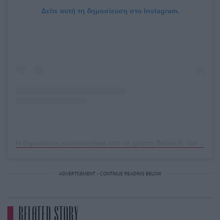
Δείτε αυτή τη δημοσίευση στο Instagram.
Η δημοσίευση κοινοποιήθηκε από το χρήστη Betina R. Goldstein (@betina_goldstein)
ADVERTISEMENT - CONTINUE READING BELOW
RELATED STORY