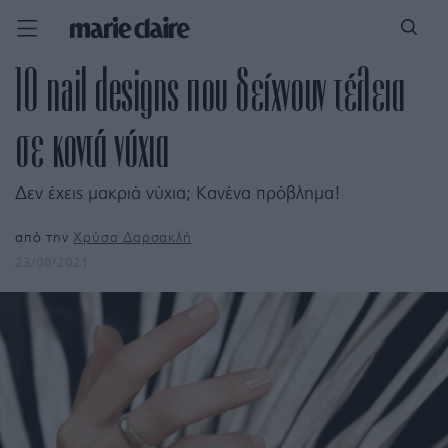
10 nail designs που δείχνουν τέλεια
σε κοντά νύχια
Δεν έχεις μακριά νύχια; Κανένα πρόβλημα!
από την
Χρύσα Δαρσακλή
23/08/2021