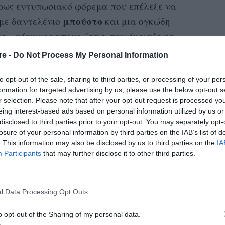
κρως εντυπωσιακό φόρεμα που επέλεξε να
μπούστο
 με δαντελένιο
και μια ογκώδη
 – κόκκινες αποχρώσεις, που έμοιαζε με
re -
Do Not Process My Personal Information
σεις και για το
αριστοκρατικό κολιέ
που
to opt-out of the sale, sharing to third parties, or processing of your per
ηματικό κόσμημα
Taj
σε σχήμα καρδιάς
formation for targeted advertising by us, please use the below opt-out s
r selection. Please note that after your opt-out request is processed y
izabeth Taylor
. Όμως, η λεπτομέρεια που
eing interest-based ads based on personal information utilized by us or
ταν το
manicure
της ηθοποιού, το οποίο
disclosed to third parties prior to your opt-out. You may separately opt-
losure of your personal information by third parties on the IAB’s list of
ενός καρατιού
ς άνω του
.
. This information may also be disclosed by us to third parties on the
IA
Participants
that may further disclose it to other third parties.
l Data Processing Opt Outs
o opt-out of the Sharing of my personal data.