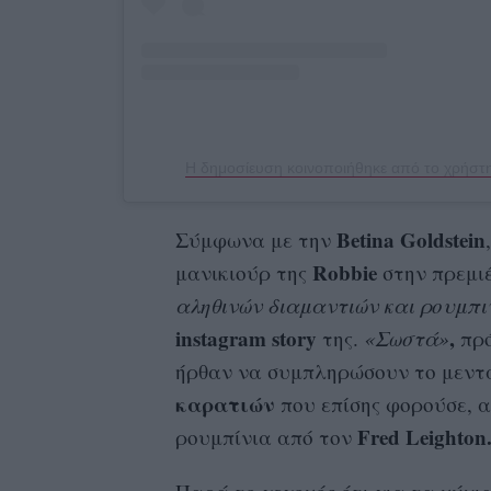
Η δημοσίευση κοινοποιήθηκε από το χρήστη 
Betina Goldstein
Σύμφωνα με την
Robbie
μανικιούρ της
στην πρεμι
αληθινών διαμαντιών και ρουμπι
instagram story
,
της.
«Σωστά»
πρό
ήρθαν να συμπληρώσουν το μεντα
καρατιών
που επίσης φορούσε, α
Fred Leighton
ρουμπίνια από τον