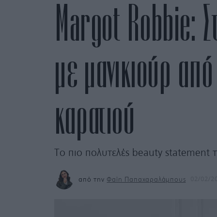
Margot Robbie: Σ
με μανικιούρ από 
καρατιού
Το πιο πολυτελές beauty statement τ
από την
Φαίη Παπαχαραλάμπους
02/02/2