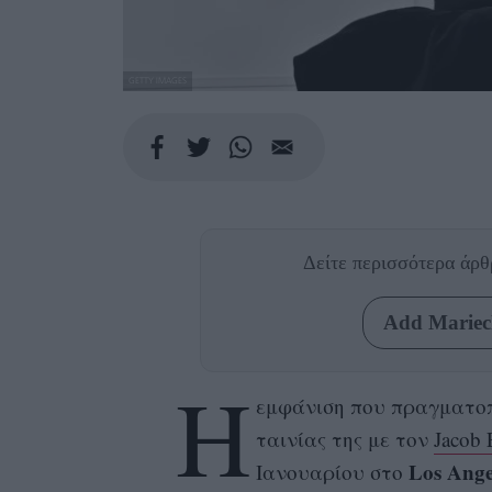
GETTY IMAGES
Δείτε περισσότερα άρ
Add Mariecl
H
εμφάνιση που πραγματο
ταινίας της με τον
Jacob 
Los Ange
Ιανουαρίου στο