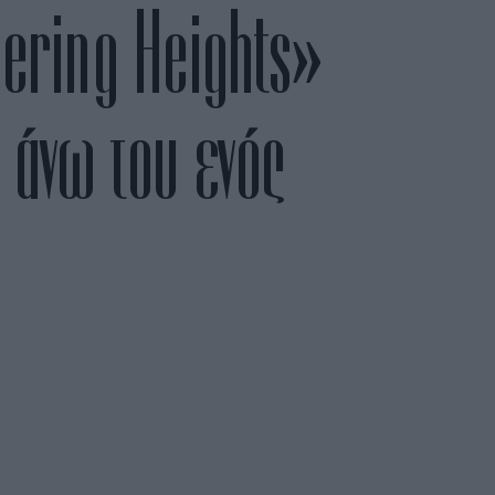
hering Heights»
α άνω του ενός