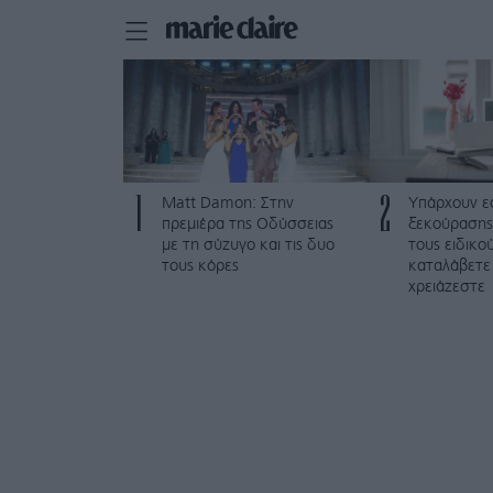
1
2
Matt Damon: Στην
Υπάρχουν ε
πρεμιέρα της Οδύσσειας
ξεκούρασης
με τη σύζυγο και τις δυο
τους ειδικο
τους κόρες
καταλάβετε
χρειάζεστε