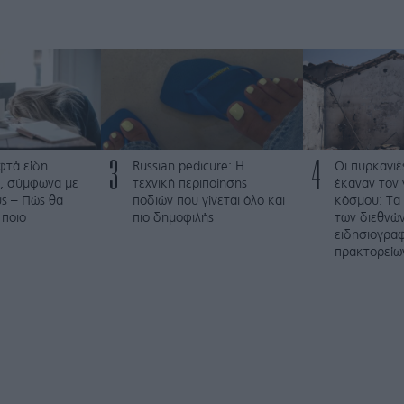
3
4
φτά είδη
Russian pedicure: Η
Οι πυρκαγιέ
, σύμφωνα με
τεχνική περιποίησης
έκαναν τον 
ύς – Πώς θα
ποδιών που γίνεται όλο και
κόσμου: Τα
 ποιο
πιο δημοφιλής
των διεθνώ
ειδησιογρα
πρακτορείω