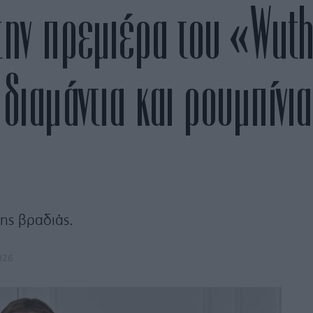
την πρεμιέρα του «Wut
διαμάντια και ρουμπίνι
ης βραδιάς.
026