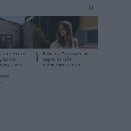
5
ς στην Αττική
Boho top: Το κομμάτι που
γύρο του
χωράει σε κάθε
 αφιερώματα
καλοκαιρινή ιστορία
ν
φικών
ν