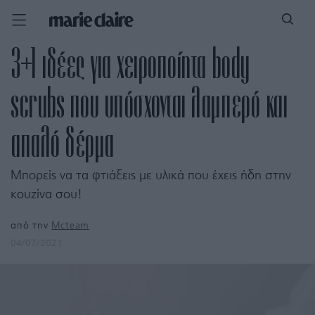
3+1 ιδέες για χειροποίητα body
scrubs που υπόσχονται λαμπερό και
απαλό δέρμα
Μπορείς να τα φτιάξεις με υλικά που έχεις ήδη στην
κουζίνα σου!
από την
Mcteam
04/07/2021