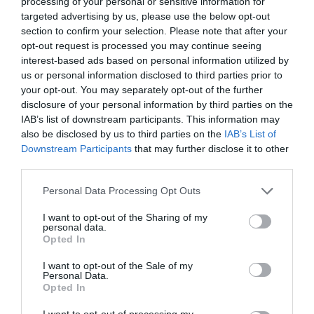
processing of your personal or sensitive information for
targeted advertising by us, please use the below opt-out
section to confirm your selection. Please note that after your
opt-out request is processed you may continue seeing
interest-based ads based on personal information utilized by
us or personal information disclosed to third parties prior to
your opt-out. You may separately opt-out of the further
disclosure of your personal information by third parties on the
IAB’s list of downstream participants. This information may
also be disclosed by us to third parties on the
IAB’s List of
Downstream Participants
that may further disclose it to other
Αλάτι Ιμαλαΐων – Foot scrub
third parties.
Μπορεί το αλάτι να είναι ένα αρκετά σκληρό
Personal Data Processing Opt Outs
συστατικό για τις περισσότερες περιοχές του
I want to opt-out of the Sharing of my
personal data.
σώματος αποτελεί, ωστόσο, την ιδανική επιλογή
Opted In
για την απολέπιση πιο δύσκολων περιοχών όπως
I want to opt-out of the Sale of my
οι φτέρνες. Αν θέλεις ένα σούπερ χαλαρωτικό
Personal Data.
Opted In
foot scrub δεν έχεις παρά να αναμείξεις αλάτι,
I want to opt-out of processing my