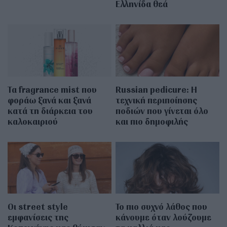
Ελληνίδα θεά
Τα fragrance mist που
Russian pedicure: Η
φοράω ξανά και ξανά
τεχνική περιποίησης
κατά τη διάρκεια του
ποδιών που γίνεται όλο
καλοκαιριού
και πιο δημοφιλής
Οι street style
Το πιο συχνό λάθος που
εμφανίσεις της
κάνουμε όταν λούζουμε