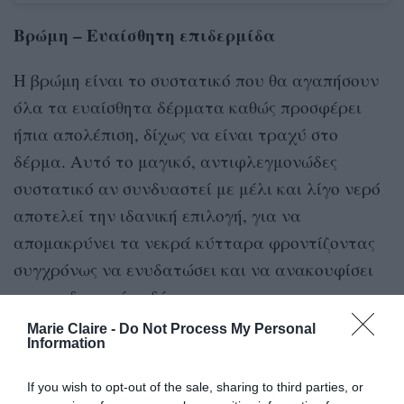
Βρώμη – Ευαίσθητη επιδερμίδα
Η βρώμη είναι το συστατικό που θα αγαπήσουν
όλα τα ευαίσθητα δέρματα καθώς προσφέρει
ήπια απολέπιση, δίχως να είναι τραχύ στο
δέρμα. Αυτό το μαγικό, αντιφλεγμονώδες
συστατικό αν συνδυαστεί με μέλι και λίγο νερό
αποτελεί την ιδανική επιλογή, για να
απομακρύνει τα νεκρά κύτταρα φροντίζοντας
συγχρόνως να ενυδατώσει και να ανακουφίσει
το αφυδατωμένο δέρμα.
Marie Claire -
Do Not Process My Personal
Information
If you wish to opt-out of the sale, sharing to third parties, or