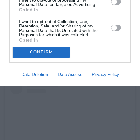
λάδι καρύδας και αιθέριο έλαιο μέντας. Αυτό το
Personal Data for Targeted Advertising.
Opted In
combo συνδυασμένο με μία γενναιόδωρη
ποσότητα ενυδατικής θα σου εξασφαλίσει
I want to opt-out of Collection, Use,
Retention, Sale, and/or Sharing of my
μαλακά πόδια έτοιμα για καλοκαιρινές βουτιές.
Personal Data that Is Unrelated with the
Purposes for which it was collected.
Opted In
CONFIRM
Data Deletion
Data Access
Privacy Policy