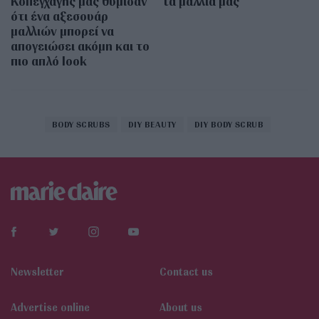
Κοπεγχάγης μας θύμισαν
τα μαλλιά μας
ότι ένα αξεσουάρ
μαλλιών μπορεί να
απογειώσει ακόμη και το
πιο απλό look
BODY SCRUBS
DIY BEAUTY
DIY BODY SCRUB
Newsletter
Contact us
Αdvertise online
About us