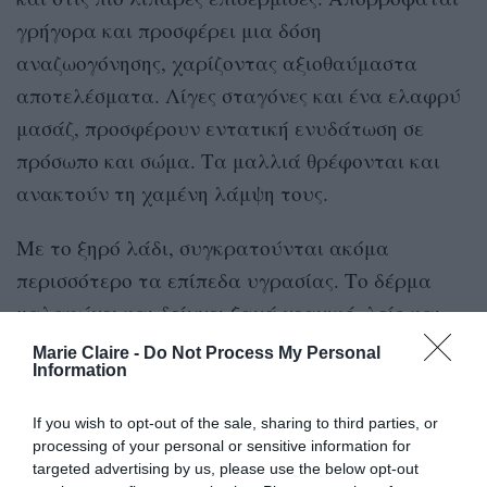
γρήγορα και προσφέρει μια δόση
αναζωογόνησης, χαρίζοντας αξιοθαύμαστα
αποτελέσματα. Λίγες σταγόνες και ένα ελαφρύ
μασάζ, προσφέρουν εντατική ενυδάτωση σε
πρόσωπο και σώμα. Τα μαλλιά θρέφονται και
ανακτούν τη χαμένη λάμψη τους.
Με το ξηρό λάδι, συγκρατούνται ακόμα
περισσότερο τα επίπεδα υγρασίας. Το δέρμα
μαλακώνει και δείχνει ξανά νεανικό, λείο και
σφριγηλό, καθώς μειώνονται οι λεπτές γραμμές.
Marie Claire -
Do Not Process My Personal
Information
Με το εξωτικό άρωμα, την υφή και τη λάμψη
του σε ταξιδεύει απευθείας στην παραλία.
If you wish to opt-out of the sale, sharing to third parties, or
Χρησιμοποίησε το ξηρό λάδι για να
processing of your personal or sensitive information for
targeted advertising by us, please use the below opt-out
ευχαριστηθείς ενυδάτωση, λάμψη και