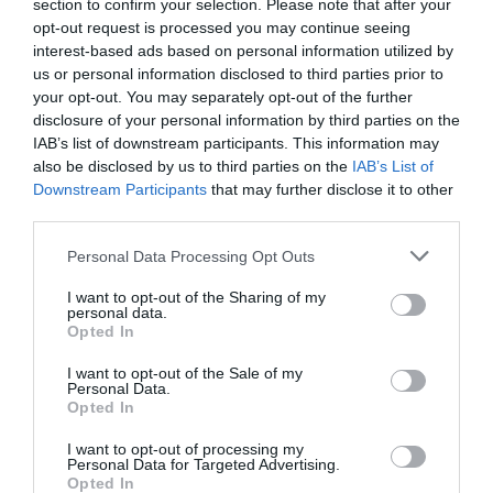
section to confirm your selection. Please note that after your
αντιοξειδωτική προστασία, απολαμβάνοντας
opt-out request is processed you may continue seeing
ξηρή υφή και ματ αίσθηση.
interest-based ads based on personal information utilized by
us or personal information disclosed to third parties prior to
your opt-out. You may separately opt-out of the further
Extra
tip
: Χρησιμοποίησε μία μικρή ποσότητα
disclosure of your personal information by third parties on the
στο τελείωμα του μακιγιάζ σου. Αυτό θα
IAB’s list of downstream participants. This information may
also be disclosed by us to third parties on the
IAB’s List of
βοηθήσει το μακιγιάζ να έχει μεγαλύτερη
Downstream Participants
that may further disclose it to other
διάρκεια, ενώ αφήνει μια διακριτική λάμψη σε
third parties.
ζυγωματικά και ντεκολτέ, που σε συνδυασμό με
Personal Data Processing Opt Outs
το εξωτικό άρωμα καρύδα- βανίλια θα σε
I want to opt-out of the Sharing of my
κάνουν να νιώθεις μεγαλύτερη αυτοπεποίθηση
personal data.
Opted In
στη στιγμή.
I want to opt-out of the Sale of my
Personal Data.
Opted In
I want to opt-out of processing my
Personal Data for Targeted Advertising.
Opted In