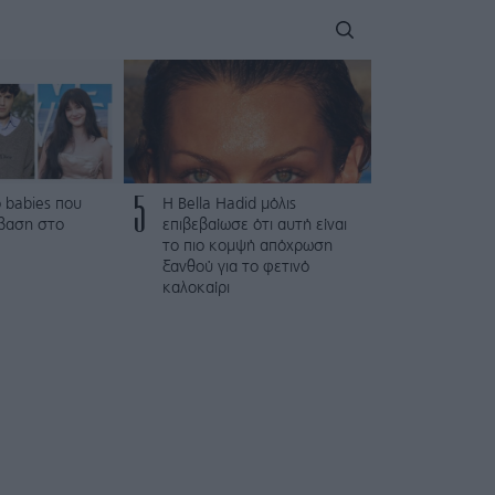
5
 babies που
Η Bella Hadid μόλις
βαση στο
επιβεβαίωσε ότι αυτή είναι
το πιο κομψή απόχρωση
ξανθού για το φετινό
καλοκαίρι