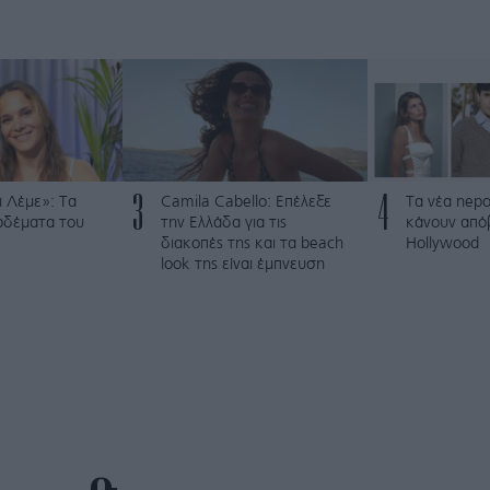
3
4
 Λέμε»: Τα
Camila Cabello: Επέλεξε
Τα νέα nepo
ρδέματα του
την Ελλάδα για τις
κάνουν από
διακοπές της και τα beach
Hollywood
look της είναι έμπνευση