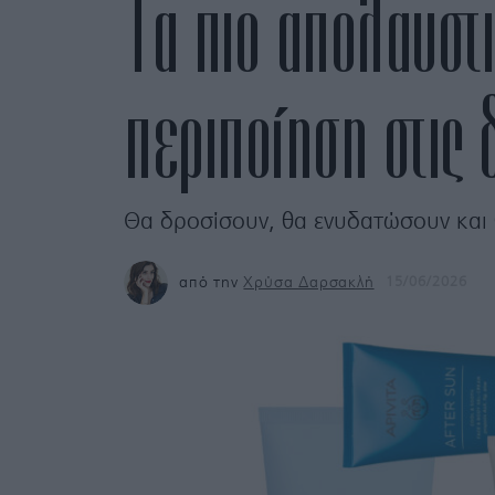
Τα πιο απολαυστικ
περιποίηση στις 
Θα δροσίσουν, θα ενυδατώσουν και 
από την
Χρύσα Δαρσακλή
15/06/2026