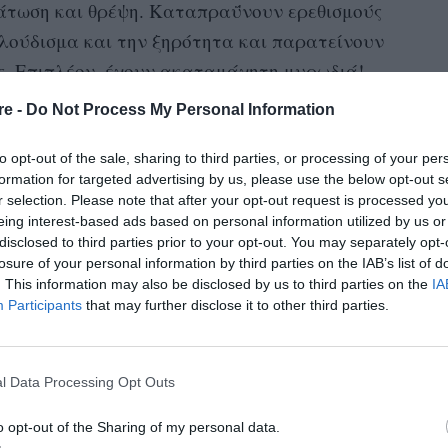
δάτωση
και θρέψη
. Καταπραΰνουν ερεθισμούς
λούδισμα και την ξηρότητα και παρατείνουν
ς. Επιπλέον, έχουν ακαταμάχητη μυρωδιά!
re -
Do Not Process My Personal Information
πημένες μας προτάσεις για το φετινό
to opt-out of the sale, sharing to third parties, or processing of your per
formation for targeted advertising by us, please use the below opt-out s
r selection. Please note that after your opt-out request is processed y
eing interest-based ads based on personal information utilized by us or
disclosed to third parties prior to your opt-out. You may separately opt-
losure of your personal information by third parties on the IAB’s list of
. This information may also be disclosed by us to third parties on the
IA
Participants
that may further disclose it to other third parties.
l Data Processing Opt Outs
o opt-out of the Sharing of my personal data.