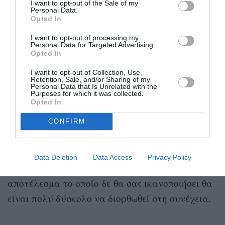
παραμείνει στο δέρμα.
I want to opt-out of the Sale of my
Personal Data.
Opted In
• Ζητήστε να δείτε πριν και μετά από τις εικόνες
I want to opt-out of processing my
από τους πελάτες που έχουν ήδη κάνει Μόνιμο
Personal Data for Targeted Advertising.
Opted In
μακιγιάζ.
I want to opt-out of Collection, Use,
Retention, Sale, and/or Sharing of my
• Βεβαιωθείτε ότι συμφωνείτε στο σχέδιο που
Personal Data that Is Unrelated with the
Purposes for which it was collected.
σας έχει προταθεί και να θυμάστε ότι το
Opted In
αποτέλεσμα της θεραπείας θα ποικίλλει από τον
CONFIRM
έναν πελάτη στον άλλο.
Είναι πολύ σημαντικό, να κάνετε τη σωστή
Data Deletion
Data Access
Privacy Policy
επιλογή εξ αρχής, διότι ένα αποτυχημένο
αποτέλεσμα το οποίο δε θα σας ικανοποιήσει θα
είναι πολύ δύσκολο να διορθωθεί στη συνέχεια.