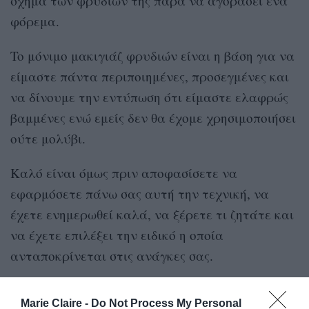
σχήμα των φρυδιών της παρά να αγοράσει ένα
φόρεμα.
To μόνιμο μακιγιάζ φρυδιών είναι η βάση για να
είμαστε πάντα περιποιημένες, προσεγμένες και
να δίνουμε την εντύπωση ότι είμαστε ελαφρώς
βαμμένες ενώ εμείς δεν θα έχομε χρησιμοποιήσει
ούτε μολύβι.
Καλό είναι όμως πριν αποφασίσετε να
εφαρμόσετε πάνω σας αυτή την τεχνική, να
έχετε ενημερωθεί καλά, να ξέρετε τι ζητάτε και
να έχετε επιλέξει την ειδικό η οποία
ανταποκρίνεται στις ανάγκες σας.
5 Συμβουλές για την σωστή επιλογή ενός
Marie Claire -
Do Not Process My Personal