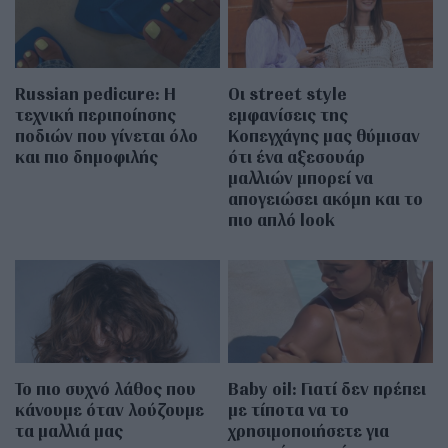
Russian pedicure: Η
Οι street style
τεχνική περιποίησης
εμφανίσεις της
ποδιών που γίνεται όλο
Κοπεγχάγης μας θύμισαν
και πιο δημοφιλής
ότι ένα αξεσουάρ
μαλλιών μπορεί να
απογειώσει ακόμη και το
πιο απλό look
Το πιο συχνό λάθος που
Baby oil: Γιατί δεν πρέπει
κάνουμε όταν λούζουμε
με τίποτα να το
τα μαλλιά μας
χρησιμοποιήσετε για