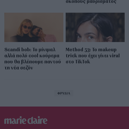
σκοπούς μαυρίσματος
Scandi bob: Το μίνιμαλ
Method 53: Το makeup
αλλά πολύ cool κούρεμα
trick που έχει γίνει viral
που θα βλέπουμε παντού
στο TikTok
τη νέα σεζόν
ΦΡΥΔΙΑ