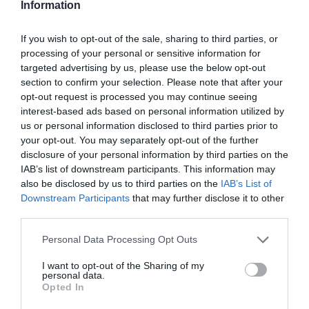
τεχνικού, να θυμάστε ότι πρόκειται για το
Information
πρόσωπό σας:
If you wish to opt-out of the sale, sharing to third parties, or
processing of your personal or sensitive information for
• Είναι σημαντικό η τεχνικός σας να γνωρίζει
targeted advertising by us, please use the below opt-out
πλήρως όλες τις επιπτώσεις της διαδικασίας και
section to confirm your selection. Please note that after your
να σας τις γνωστοποιήσει κατά τη διάρκεια της
opt-out request is processed you may continue seeing
interest-based ads based on personal information utilized by
ενημέρωσής σας.
us or personal information disclosed to third parties prior to
your opt-out. You may separately opt-out of the further
• Βεβαιωθείτε ότι είστε πολύ ικανοποιημένες με
disclosure of your personal information by third parties on the
IAB’s list of downstream participants. This information may
ότι μπορείτε να περιμένετε από το Μόνιμο
also be disclosed by us to third parties on the
IAB’s List of
Μακιγιάζ, τόσο από την ίδια της διαδικασία όσο
Downstream Participants
that may further disclose it to other
third parties.
και το τελικό αποτέλεσμα.
Personal Data Processing Opt Outs
• Είναι σημαντικό να μην δίνονται
I want to opt-out of the Sharing of my
παραπλανητικές πληροφορίες ως προς τη
personal data.
Opted In
διάρκεια του χρόνου ότι η χρωστική ουσία θα