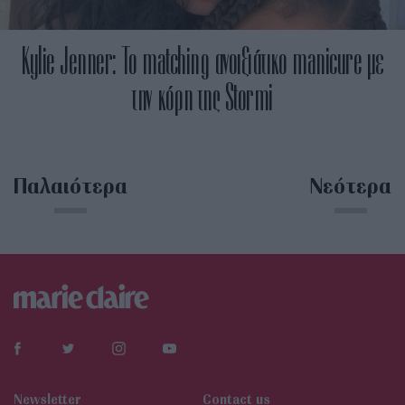
Kylie Jenner: Το matching ανοιξιάτικο manicure με
την κόρη της Stormi
Παλαιότερα
Νεότερα
Newsletter
Contact us