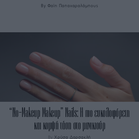
By
Φαίη Παπαχαραλάμπους
“No-Makeup Makeup” Nails: Η πιο ευκολοφόρετη
και κομψή τάση στο μανικιούρ
By
Χρύσα Δαρσακλή