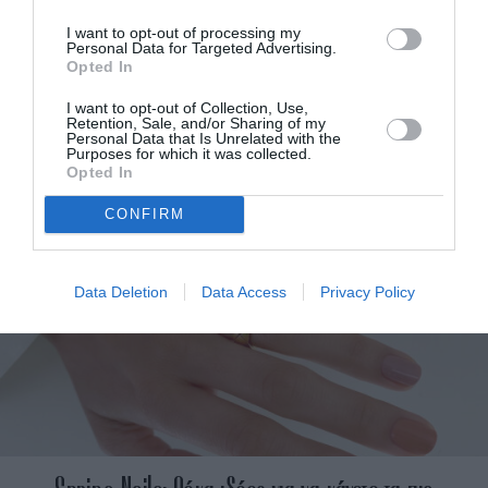
I want to opt-out of processing my
Personal Data for Targeted Advertising.
Opted In
French Manicure: Η 2000’s εκδοχή με χοντρό tip
I want to opt-out of Collection, Use,
κάνει την επιστροφή της
Retention, Sale, and/or Sharing of my
Personal Data that Is Unrelated with the
Purposes for which it was collected.
Opted In
CONFIRM
Data Deletion
Data Access
Privacy Policy