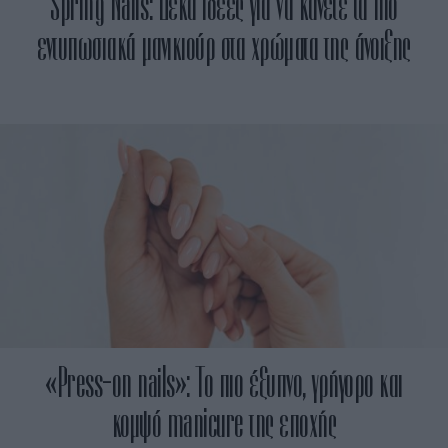
Spring Nails: Δέκα ιδέες για να κάνετε τα πιο
εντυπωσιακά μανικιούρ στα χρώματα της άνοιξης
«Press-on nails»: Το πιο έξυπνο, γρήγορο και
κομψό manicure της εποχής