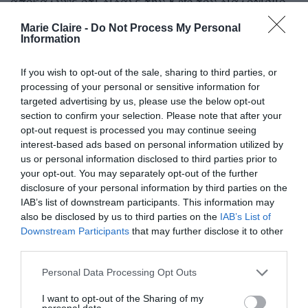
αποκάλυψε ότι δίδαξε την Kate τον διαλογισμό.
Παρόλο που δεν μπήκε σε λεπτομέρειες,
Marie Claire -
Do Not Process My Personal
Information
ανέφερε ότι η πριγκίπισσα ενδιαφέρεται
ιδιαίτερα για τα οφέλη της πρακτικής στην
If you wish to opt-out of the sale, sharing to third parties, or
ψυχική και σωματική ευεξία, όπως η μείωση του
processing of your personal or sensitive information for
targeted advertising by us, please use the below opt-out
στρες, η αύξηση της συγκέντρωσης και η
section to confirm your selection. Please note that after your
ενίσχυση της εσωτερικής ηρεμίας.
opt-out request is processed you may continue seeing
interest-based ads based on personal information utilized by
Ο διαλογισμός δεν απαιτεί ειδικό εξοπλισμό και
us or personal information disclosed to third parties prior to
your opt-out. You may separately opt-out of the further
μπορεί να ενταχθεί εύκολα στην
disclosure of your personal information by third parties on the
καθημερινότητα, είτε σε έναν περίπατο, στο
IAB’s list of downstream participants. This information may
also be disclosed by us to third parties on the
IAB’s List of
δρόμο για τη δουλειά, ή ακόμα και σε ένα
Downstream Participants
that may further disclose it to other
σύντομο διάλειμμα στο γραφείο.
third parties.
Personal Data Processing Opt Outs
Η Kate φαίνεται ότι συνδυάζει το νέο της χόμπι
με την αγάπη της για τη φύση, περνώντας χρόνο
I want to opt-out of the Sharing of my
personal data.