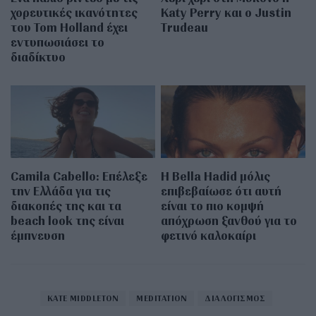
χορευτικές ικανότητες
Katy Perry και ο Justin
του Tom Holland έχει
Trudeau
εντυπωσιάσει το
διαδίκτυο
Camila Cabello: Επέλεξε
Η Bella Hadid μόλις
την Ελλάδα για τις
επιβεβαίωσε ότι αυτή
διακοπές της και τα
είναι το πιο κομψή
beach look της είναι
απόχρωση ξανθού για το
έμπνευση
φετινό καλοκαίρι
KATE MIDDLETON
MEDITATION
ΔΙΑΛΟΓΙΣΜΟΣ