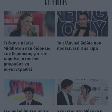
CELEBRITIES
Τι έκανε η Kate
Το ελληνικό βιβλίο που
Middleton στη διάρκεια
προτείνει η Dua Lipa
της θεραπείας για τον
καρκίνο, όταν δεν
μπορούσε να
συγκεντρωθεί
Ένα παλιό βίντεο με τις
Χέρι χέρι στη Μύκονο η