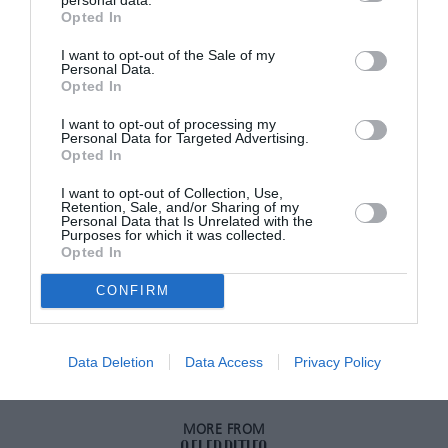
σε δάση και ορεινές περιοχές, όπου βρίσκει
Opted In
ηρεμία, αναζωογόνηση και έναν τρόπο να
I want to opt-out of the Sale of my
Personal Data.
επαναφορτίσει τις μπαταρίες της.
Opted In
ADVERTISEMENT - CONTINUE READING BELOW
I want to opt-out of processing my
Personal Data for Targeted Advertising.
Opted In
RELATED STORY
I want to opt-out of Collection, Use,
Retention, Sale, and/or Sharing of my
Personal Data that Is Unrelated with the
Purposes for which it was collected.
Opted In
Η Kate Middleton μας δείχνει τον
George και τη Charlotte σε στιγμές…
CONFIRM
εθελοντισμού
Data Deletion
Data Access
Privacy Policy
MORE FROM