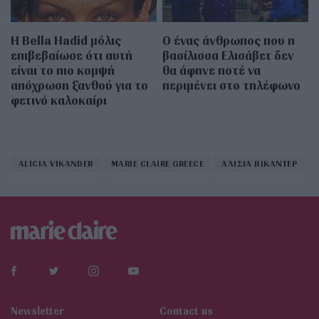
Η Bella Hadid μόλις
Ο ένας άνθρωπος που η
επιβεβαίωσε ότι αυτή
βασίλισσα Ελισάβετ δεν
είναι το πιο κομψή
θα άφηνε ποτέ να
απόχρωση ξανθού για το
περιμένει στο τηλέφωνο
φετινό καλοκαίρι
ALICIA VIKANDER
MARIE CLAIRE GREECE
ΑΛΙΣΙΑ ΒΙΚΑΝΤΕΡ
Newsletter
Contact us