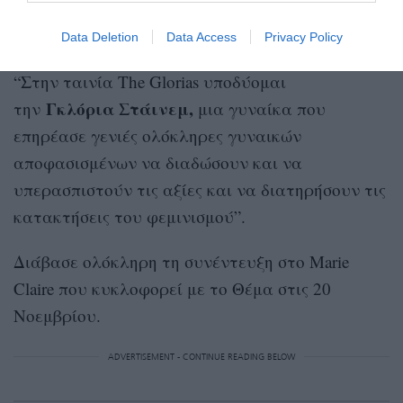
Data Deletion
Data Access
Privacy Policy
“Στην ταινία The Glorias υποδύομαι
Γκλόρια Στάινεμ,
την
μια γυναίκα που
επηρέασε γενιές ολόκληρες γυναικών
αποφασισμένων να διαδώσουν και να
υπερασπιστούν τις αξίες και να διατηρήσουν τις
κατακτήσεις του φεμινισμού”.
Διάβασε ολόκληρη τη συνέντευξη στο Μarie
Claire που κυκλοφορεί με το Θέμα στις 20
Νοεμβρίου.
ADVERTISEMENT - CONTINUE READING BELOW