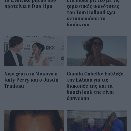
προτείνει η Dua Lipa
χορευτικές ικανότητες
του Tom Holland έχει
εντυπωσιάσει το
διαδίκτυο
Χέρι χέρι στη Μύκονο η
Camila Cabello: Επέλεξε
Katy Perry και ο Justin
την Ελλάδα για τις
Trudeau
διακοπές της και τα
beach look της είναι
έμπνευση