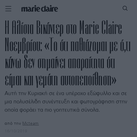
Η Αλίσια Βικάντερ στο Marie Claire
Nοεμβρίου: «Το ότι παθιάζομαι με ό,τι
κάνω δεν σημαίνει απαραίτητα ότι
είμαι και γεμάτη αυτοπεποίθηση»
Αυτή την Κυριακή σε ένα υπέροχο εξώφυλλο και σε
μια πολυσέλιδη συνέντευξη και φωτογράφηση στην
οποία φοράει τα πιο γοητευτικά σύνολα.
από την
Mcteam
16/10/2019