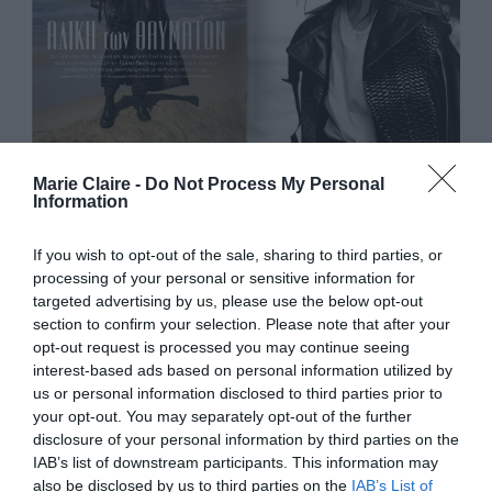
Marie Claire -
Do Not Process My Personal
Information
“Ασχολούμαι πολύ με τη διακόσμηση, τη
λατρεύω. Αυτή τη στιγμή καταπιάνομαι με τον
If you wish to opt-out of the sale, sharing to third parties, or
processing of your personal or sensitive information for
επανασχεδιασμό και τη διακόσμηση των δύο
targeted advertising by us, please use the below opt-out
σπιτιών που έχουμε με τον σύζυγό μου (σ.σ. τον
section to confirm your selection. Please note that after your
opt-out request is processed you may continue seeing
Μάικλ Φασμπέντερ). Λατρεύω το να επιπλώνω
interest-based ads based on personal information utilized by
ένα σπίτι εξαρχής”.
us or personal information disclosed to third parties prior to
your opt-out. You may separately opt-out of the further
disclosure of your personal information by third parties on the
IAB’s list of downstream participants. This information may
also be disclosed by us to third parties on the
IAB’s List of