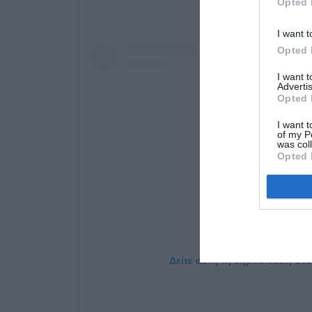
Opted 
I want t
Opted 
I want 
Advertis
Opted 
I want t
of my P
was col
Opted 
Δείτε αυτή τη δημοσίευση στο