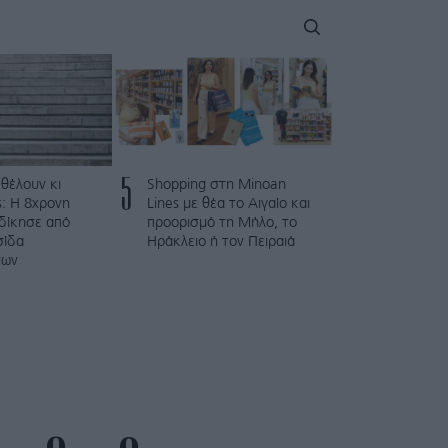
5
 θέλουν κι
Shopping στη Minoan
: Η 8χρονη
Lines με θέα το Αιγαίο και
κδίκησε από
προορισμό τη Μήλο, το
σίδα
Ηράκλειο ή τον Πειραιά
των