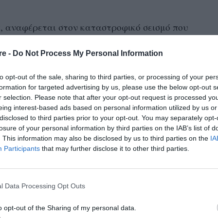
, αναφέρεται στον καταστροφικό σεισμό που
βοηθήσουμε τους πληγέντες.
re -
Do Not Process My Personal Information
βεια, μοιράστηκε ένα βίντεο με έναν υπάλληλο
ας και διάσωσης στη Συρία, λέγοντας
to opt-out of the sale, sharing to third parties, or processing of your per
formation for targeted advertising by us, please use the below opt-out s
r selection. Please note that after your opt-out request is processed y
eing interest-based ads based on personal information utilized by us or
 φωτογραφία του πατέρα που κρατά το χέρι
disclosed to third parties prior to your opt-out. You may separately opt-
ς οποίας βρίσκεται κάτω από τα συντρίμμια.
losure of your personal information by third parties on the IAB’s list of
νει μια εικόνα από το Χατάι που τραβήχτηκε
. This information may also be disclosed by us to third parties on the
IA
Participants
that may further disclose it to other third parties.
τις προσπάθειες έρευνας και διάσωσης στη
l Data Processing Opt Outs
o opt-out of the Sharing of my personal data.