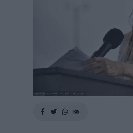
PHOTO BY GUILLERMO LEGARIA/GETTY IMAGES