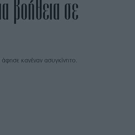
ια βοήθεια σε
ν άφησε κανέναν ασυγκίνητο.