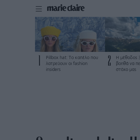
1
2
Pillbox hat: Το καπέλο που
Η μέθοδος 
λατρεύουν οι fashion
βοηθά να π
insiders
στόχο μας