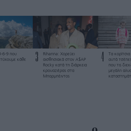
3
4
3-6-9 που
Rihanna: Χορεύει
Τα κορίτσια
ετύχουμε κάθε
αισθησιακά στον A$AP
αυτά τσέπες
Rocky κατά τη διάρκεια
που τις διε
κρουαζιέρας στα
μεγάλη αλυ
Μπαρμπέιντος
καταστημά