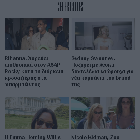
CELEBRITIES
Rihanna: Χορεύει
Sydney Sweeney:
αισθησιακά στον A$AP
Ποζάρει με λευκά
Rocky κατά τη διάρκεια
δαντελένια εσώρουχα για
κρουαζιέρας στα
νέα καμπάνια του brand
Μπαρμπέιντος
της
H Emma Heming Willis
Nicole Kidman, Zoe