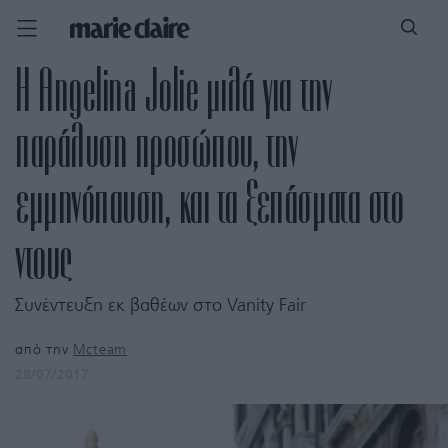
Η Angelina Jolie μιλά για την
παράλυση προσώπου, την
εμμηνόπαυση, και τα ξεπάσματα στο
ντους
Συνέντευξη εκ βαθέων στο Vanity Fair
από την
Mcteam
28/07/2017