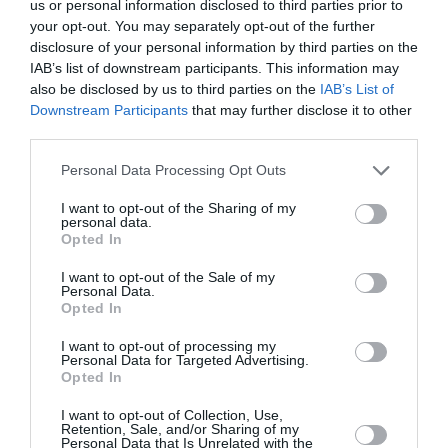
της να «κρεμάσει», όπως δήλωσε. «Μερικές
us or personal information disclosed to third parties prior to
your opt-out. You may separately opt-out of the further
φορές οι γυναίκες στις οικογένειες βάζουν τον
disclosure of your personal information by third parties on the
εαυτό τους τελευταίο, μέχρι αυτό να φανεί
IAB’s list of downstream participants. This information may
also be disclosed by us to third parties on the
IAB’s List of
στην υγεία τους», αναφέρει χαρακτηριστικά. Η
Downstream Participants
that may further disclose it to other
σταρ είπε πάντως πως κατάφερε να το
third parties.
ξεπεράσει με βελονισμό, ενώ παράλληλα μίλησε
Personal Data Processing Opt Outs
και για τη σχέση της με τον χρόνο. Παραδέχθηκε
I want to opt-out of the Sharing of my
πλέον ότι έχει περισσότερες λευκές τρίχες και
personal data.
Opted In
πιο ξηρό δέρμα. «Δεν ξέρω αν είναι εξαιτίας της
εμμηνόπαυσης ή του χρόνου που περνά»,
I want to opt-out of the Sale of my
Personal Data.
σημειώνει. Η ίδια πάντα μιλούσε ανοιχτά για τις
Opted In
περιπέτειες με την υγεία της. Το 2013 είχε
I want to opt-out of processing my
Personal Data for Targeted Advertising.
γράψει μία ανοιχτή επιστολή στους New York
Opted In
Times για την απόφασή της να προχωρήσει σε
I want to opt-out of Collection, Use,
διπλή μαστεκτομή, αφότου έμαθε ότι φέρει το
Retention, Sale, and/or Sharing of my
Personal Data that Is Unrelated with the