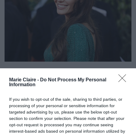
«Διαγνώστηκα με παράλυση Bell»
Marie Claire -
Do Not Process My Personal
Η διάσημη ηθοποιός αποκάλυψε ότι μετά το
Information
διαζύγιό της εμφάνισε όχι μόνο υψηλή
If you wish to opt-out of the sale, sharing to third parties, or
αρτηριακή πίεση, αλλά και «παράλυση Bell»,
processing of your personal or sensitive information for
μία κατάσταση που έχει ως συνέπεια την
targeted advertising by us, please use the below opt-out
section to confirm your selection. Please note that after your
παράλυση νεύρων του προσώπου. Το
opt-out request is processed you may continue seeing
αποτέλεσμα ήταν η μία πλευρά του προσώπου
interest-based ads based on personal information utilized by