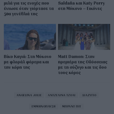
μιλά για τις ενοχές που
Saldaña και Katy Perry
ένιωσε όταν γιόρτασε τα
στη Μύκονο – Εικόνες
50α γενέθλιά της
Βίκυ Καγιά: Στη Μύκονο
Matt Damon: Στην
με φλοράλ φόρεμα και
πρεμιέρα της Οδύσσειας
την κόρη της
με τη σύζυγο και τις δυο
τους κόρες
ANGELINA JOLIE
ΑΝΤΖΕΛΙΝΑ ΤΖΟΛΙ
ΔΙΑΖΥΓΙΟ
ΕΜΜΗΝΟΠΑΥΣΗ
ΜΠΡΑΝΤ ΠΙΤ