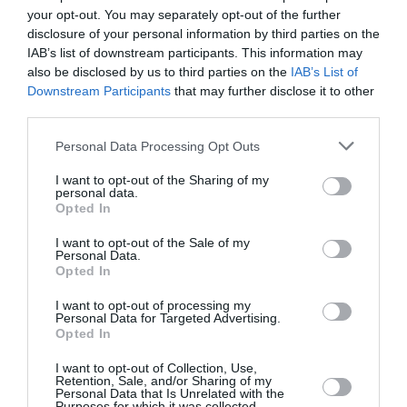
your opt-out. You may separately opt-out of the further
disclosure of your personal information by third parties on the
IAB’s list of downstream participants. This information may
also be disclosed by us to third parties on the
IAB’s List of
Downstream Participants
that may further disclose it to other
third parties.
Personal Data Processing Opt Outs
I want to opt-out of the Sharing of my
personal data.
Opted In
I want to opt-out of the Sale of my
Personal Data.
Τα milky nails έχουν κάνει δυναμικό comeback
Opted In
από την περασμένη άνοιξη, με πολλές διάσημες
I want to opt-out of processing my
του εξωτερικού να τα επιλέγουν (και) για τις red
Personal Data for Targeted Advertising.
Opted In
carpet εμφανίσεις τους. Πρόκειται για ένα
I want to opt-out of Collection, Use,
μανικιούρ στην απόχρωση -όπως μαρτυρά και το
Retention, Sale, and/or Sharing of my
Personal Data that Is Unrelated with the
όνομά του- του γάλακτος, δηλαδή ημιδιαφανής
Purposes for which it was collected.