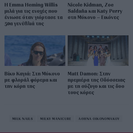
H Emma Heming Willis
Nicole Kidman, Zoe
μιλά για τις ενοχές που
Saldaña και Katy Perry
ένιωσε όταν γιόρτασε τα
στη Μύκονο – Εικόνες
50α γενέθλιά της
Βίκυ Καγιά: Στη Μύκονο
Matt Damon: Στην
με φλοράλ φόρεμα και
πρεμιέρα της Οδύσσειας
την κόρη της
με τη σύζυγο και τις δυο
τους κόρες
MILK NAILS
MILKY MANICURE
ΑΘΗΝΑ ΟΙΚΟΝΟΜΑΚΟΥ