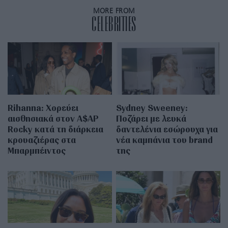
MORE FROM
CELEBRITIES
Rihanna: Χορεύει
Sydney Sweeney:
αισθησιακά στον A$AP
Ποζάρει με λευκά
Rocky κατά τη διάρκεια
δαντελένια εσώρουχα για
κρουαζιέρας στα
νέα καμπάνια του brand
Μπαρμπέιντος
της