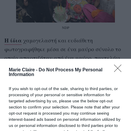
NDP
Η ίδια
χαμογελαστή και ευδιάθετη
φωτογραφήθηκε μέσα σε ένα μαύρο σύνολο το
οποίο απαρτιζόταν από ένα μαύρο, παντελόνι
σε υφή βελούδου, με άνοιγμα στο κάτω μέρος
Marie Claire -
Do Not Process My Personal
και ένα διάφανο τοπ με κλειστό λαιμό και στρας
Information
στο μπούστο. Τα γεμάτα λάμψη μποτάκια της
If you wish to opt-out of the sale, sharing to third parties, or
έδωσαν περισσότερη λάμψη στην εμφάνισή της.
processing of your personal or sensitive information for
targeted advertising by us, please use the below opt-out
section to confirm your selection. Please note that after your
opt-out request is processed you may continue seeing
interest-based ads based on personal information utilized by
us or personal information disclosed to third parties prior to