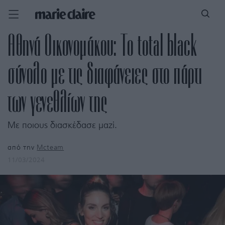
Αθηνά Οικονομάκου: Το total black
σύνολο με τις διαφάνειες στο πάρτι
των γενεθλίων της
Με ποιους διασκέδασε μαζί.
από την
Mcteam
11/03/2024