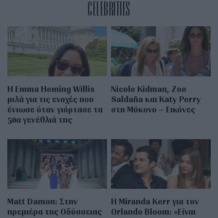
CELEBRITIES
H Emma Heming Willis
Nicole Kidman, Zoe
μιλά για τις ενοχές που
Saldaña και Katy Perry
ένιωσε όταν γιόρτασε τα
στη Μύκονο – Εικόνες
50α γενέθλιά της
Matt Damon: Στην
Η Miranda Kerr για τον
πρεμιέρα της Οδύσσειας
Orlando Bloom: «Είναι