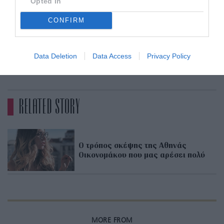
Opted In
Ολοκλήρωσε την εμφάνισή της με ογκώδη
CONFIRM
κοσμήματα στον λαιμό και έναν σφιχτό κότσο
στα μαλλιά.
Data Deletion
Data Access
Privacy Policy
ADVERTISEMENT - CONTINUE READING BELOW
RELATED STORY
O τρόπος σκέψης της Αθηνάς
Οικονομάκου που μας αρέσει πολύ
MORE FROM