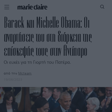
Barack και Michelle Obama: Οι
αναρτήσεις του στη διάρκεια της
επίσκεψής τους στην Αντίπαρο
Οι ευχές για τη Γιορτή του Πατέρα.
από την
Mcteam
19/06/2023