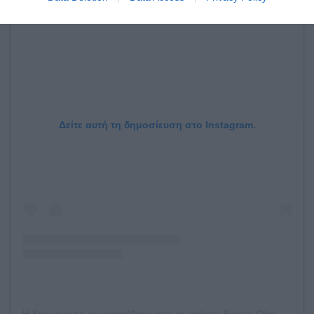
Δείτε αυτή τη δημοσίευση στο Instagram.
Η δημοσίευση κοινοποιήθηκε από το χρήστη Barack Obama (@barackobama)