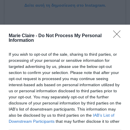
Δείτε αυτή τη δημοσίευση στο Instagram.
Marie Claire -
Do Not Process My Personal
Information
If you wish to opt-out of the sale, sharing to third parties, or
processing of your personal or sensitive information for
targeted advertising by us, please use the below opt-out
section to confirm your selection. Please note that after your
opt-out request is processed you may continue seeing
Η δημοσίευση κοινοποιήθηκε από το χρήστη Michelle Obama (@michelleobama)
interest-based ads based on personal information utilized by
us or personal information disclosed to third parties prior to
your opt-out. You may separately opt-out of the further
disclosure of your personal information by third parties on the
IAB’s list of downstream participants. This information may
also be disclosed by us to third parties on the
IAB’s List of
Downstream Participants
that may further disclose it to other
«Ευτυχισμένη Ημέρα του Πατέρα σε όλους τους
third parties.