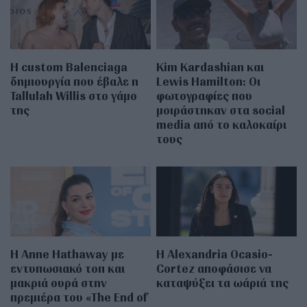
Η custom Balenciaga
Kim Kardashian και
δημιουργία που έβαλε η
Lewis Hamilton: Οι
Tallulah Willis στο γάμο
φωτογραφίες που
της
μοιράστηκαν στα social
media από το καλοκαίρι
τους
Η Anne Hathaway με
Η Alexandria Ocasio-
εντυπωσιακό τοπ και
Cortez αποφάσισε να
μακριά ουρά στην
καταψύξει τα ωάριά της
πρεμιέρα του «The End of