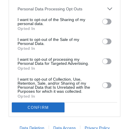
καταπληκτικούς μπαμπάδες εκεί έξω – και σε
Personal Data Processing Opt Outs
αυτόν τον τύπο συγκεκριμένα. @BarackObama,
I want to opt-out of the Sharing of my
σε ευχαριστούμε που είσα ένας τόσο στοργικός,
personal data.
Opted In
τρυφερός και προσεκτικός μπαμπάς για τα δύο
όμορφα κορίτσια μας. Σε αγαπάμε τόσο
I want to opt-out of the Sale of my
Personal Data.
Michelle Obama
πολύ!»,
έγραψε η
στη δική της
Opted In
ανάρτηση, ενώ ο σύζυγός της σημείωσε:
I want to opt-out of processing my
Personal Data for Targeted Advertising.
Opted In
I want to opt-out of Collection, Use,
Retention, Sale, and/or Sharing of my
Personal Data that Is Unrelated with the
Purposes for which it was collected.
Opted In
CONFIRM
Data Deletion
Data Access
Privacy Policy