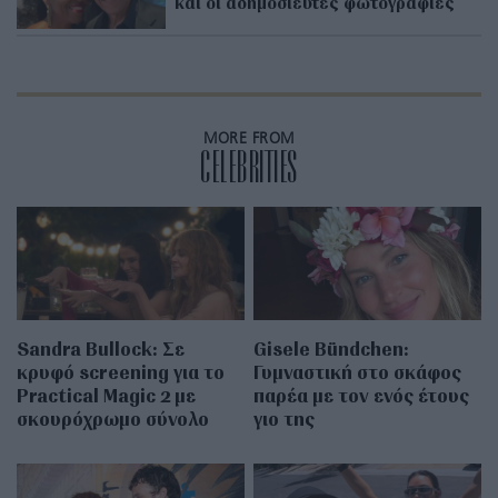
και οι αδημοσίευτες φωτογραφίες
MORE FROM
CELEBRITIES
Sandra Bullock: Σε
Gisele Bündchen:
κρυφό screening για το
Γυμναστική στο σκάφος
Practical Magic 2 με
παρέα με τον ενός έτους
σκουρόχρωμo σύνολο
γιο της