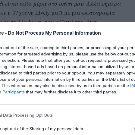
h είναι κάθε μέρα στο σπίτι μου. Αλλά σήμερα
ηκε η 37χρονη Lively μαζί με μια φωτογραφία
e με τη Lively και τον σύζυγό της, Ryan
re -
Do Not Process My Personal Information
υριολεκτικά. Δημιουργικά. Πρακτικά.
to opt-out of the sale, sharing to third parties, or processing of your per
ely.
«Είναι εκεί για σένα στις καλύτερες
formation for targeted advertising by us, please use the below opt-out s
r selection. Please note that after your opt-out request is processed y
. Βγάζει από τους πάντες γύρω του τον πιο
eing interest-based ads based on personal information utilized by us or
σίγουρο εαυτό τους. Σε κάνει να νιώθεις ότι
disclosed to third parties prior to your opt-out. You may separately opt-
losure of your personal information by third parties on the IAB’s list of
κτό με αυτόν στη γωνία σου».
. This information may also be disclosed by us to third parties on the
IA
Participants
that may further disclose it to other third parties.
ρή δικαιούχος δύο δεκαετιών φιλίας με αυτόν
 εξίσου γενναιόδωρη, ευγενική και ταλαντούχα
α ήταν αυτό που είναι σήμερα χωρίς εσένα. Σε
l Data Processing Opt Outs
ντα».
o opt-out of the Sharing of my personal data.