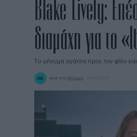
Blake Lively: Eπ
διαμάχη για το «Ι
Το μήνυμα αγάπης προς τον φίλο και
από την
Mcteam
24/09/2024