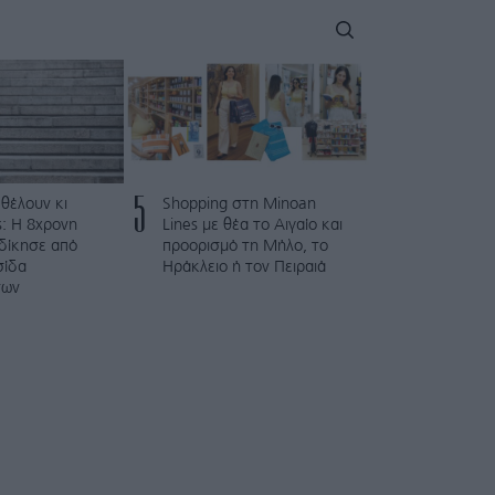
5
 θέλουν κι
Shopping στη Minoan
: Η 8χρονη
Lines με θέα το Αιγαίο και
κδίκησε από
προορισμό τη Μήλο, το
σίδα
Ηράκλειο ή τον Πειραιά
των