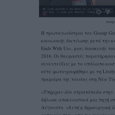
Instag
Η πρωταγωνίστρια του Gossip Gir
κοινωνικής δικτύωσης μετά την κ
Ends With Us», μιας διασκευής το
2016. Οι θαυμαστές παρατήρησαν 
συνεντεύξεις με το υπόλοιπο κασ
ούτε φωτογραφήθηκε με τη Livel
πρεμιέρα της ταινίας στη Νέα Υό
«Υπήρχαν δύο στρατόπεδα στην τα
δήλωσε αποκλειστικά μια πηγή στ
Αύγουστο.
«Αυτή η δημιουργική δ
εμπειρία πίσω από τις σκηνές και