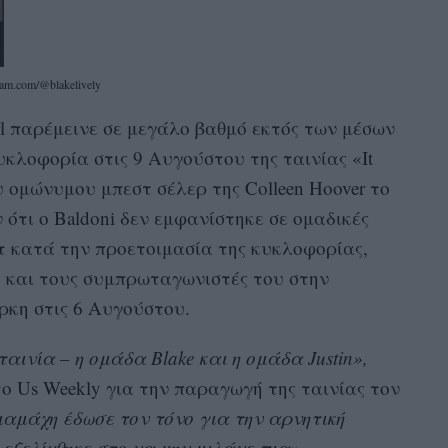
ram.com/@blakelively
l παρέμεινε σε μεγάλο βαθμό εκτός των μέσων
υκλοφορία στις 9 Αυγούστου της ταινίας «It
υ ομώνυμου μπεστ σέλερ της Colleen Hoover το
ότι ο Baldoni δεν εμφανίστηκε σε ομαδικές
τ κατά την προετοιμασία της κυκλοφορίας,
y και τους συμπρωταγωνιστές του στην
ρκη στις 6 Αυγούστου.
ινία – η ομάδα Blake και η ομάδα Justin»,
ο Us Weekly για την παραγωγή της ταινίας τον
ιαμάχη έδωσε τον τόνο για την αρνητική
 εξελίχθηκε στο να μην μιλάνε πια».