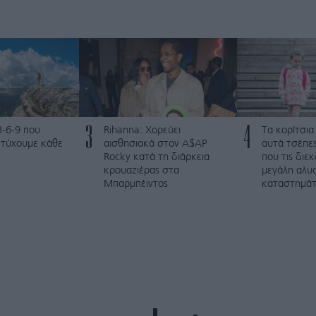
3
4
3-6-9 που
Rihanna: Χορεύει
Τα κορίτσια
ετύχουμε κάθε
αισθησιακά στον A$AP
αυτά τσέπες
Rocky κατά τη διάρκεια
που τις διε
κρουαζιέρας στα
μεγάλη αλυ
Μπαρμπέιντος
καταστημά