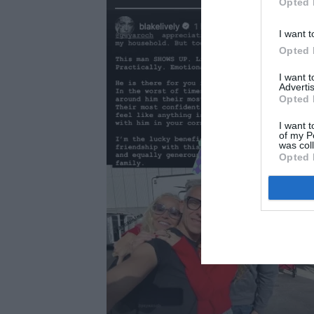
Opted 
I want t
Opted 
I want 
Advertis
Opted 
I want t
of my P
was col
Opted 