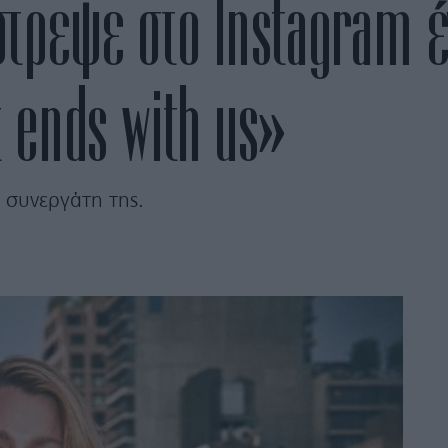
έστρεψε στο Instagram έ
t ends with us»
 συνεργάτη της.