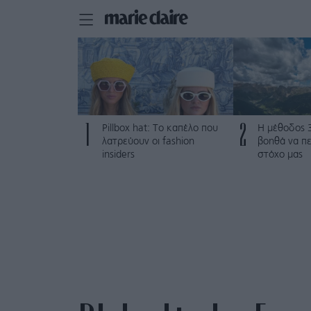
1
2
Pillbox hat: Το καπέλο που
Η μέθοδος 
λατρεύουν οι fashion
βοηθά να π
insiders
στόχο μας