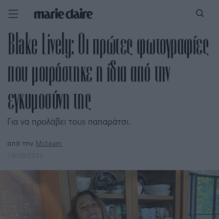
Blake Lively: Οι πρώτες φωτογραφίες
που μοιράστηκε η ίδια από την
εγκυμοσύνη της
Για να προλάβει τους παπαράτσι.
από την
Mcteam
19/09/2022