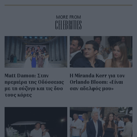
MORE FROM
CELEBRITIES
Matt Damon: Στην
Η Miranda Kerr για τον
πρεμιέρα της Οδύσσειας
Orlando Bloom: «Είναι
με τη σύζυγο και τις δυο
σαν αδελφός μου»
τους κόρες