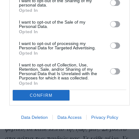
I want to opt-out of the Sharing of my
personal data.
Opted In
Ο Ryan Reynolds και η Blake Lively γιόρτασαν 10
I want to opt-out of the Sale of my
Personal Data.
χρόνια γάμου στις 9 Σεπτεμβρίου 2022. Το
Opted In
ζευγάρι έχει αποκτήσει 3 κόρες, την 7 ετών
I want to opt-out of processing my
James, την 5χρονη Inez και την 2 ετών Betty. Και
Personal Data for Targeted Advertising.
Opted In
παρόλο που συχνά αστειεύονται ο ένας με τον
I want to opt-out of Collection, Use,
άλλο, ο ηθοποιός είπε πρόσφατα για τη σύζυγό
Retention, Sale, and/or Sharing of my
Personal Data that Is Unrelated with the
του:
Purposes for which it was collected.
Opted In
«Όσες φορές και να το πω δεν είναι αρκετό,
CONFIRM
αλλά είσαι η καρδιά και η ψυχή κάθε στιγμής
που μοιράζεται αυτή η οικογένεια. Είμαι
Data Deletion
Data Access
Privacy Policy
ευγνώμων για το φως και την καλοσύνη που
φέρνεις σε κάθε λεπτό της ζωής μας. Σε βλέπω
στα μάτια των παιδιών μας. Σε κάθε γέλιο. Σε