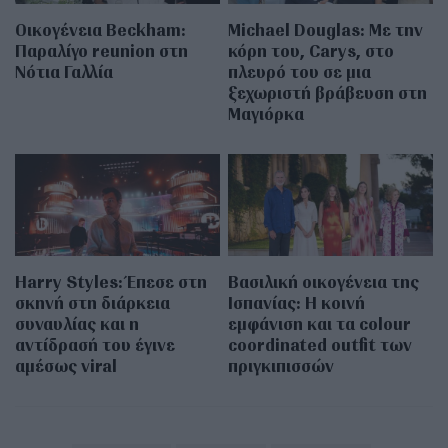
Οικογένεια Beckham:
Michael Douglas: Με την
Παραλίγο reunion στη
κόρη του, Carys, στο
Νότια Γαλλία
πλευρό του σε μια
ξεχωριστή βράβευση στη
Μαγιόρκα
Harry Styles: Έπεσε στη
Βασιλική οικογένεια της
σκηνή στη διάρκεια
Ισπανίας: Η κοινή
συναυλίας και η
εμφάνιση και τα colour
αντίδρασή του έγινε
coordinated outfit των
αμέσως viral
πριγκιπισσών