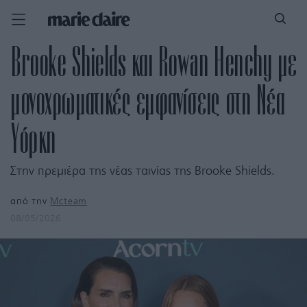
Brooke Shields και Rowan Henchy με
μονοχρωματικές εμφανίσεις στη Νέα
Υόρκη
Στην πρεμιέρα της νέας ταινίας της Brooke Shields.
από την
Mcteam
08/05/2026