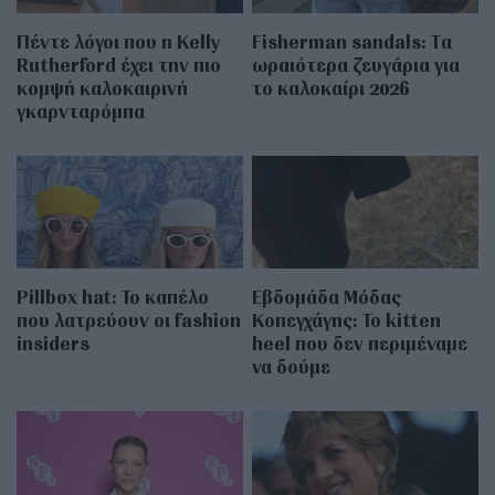
Πέντε λόγοι που η Kelly
Fisherman sandals: Tα
Rutherford έχει την πιο
ωραιότερα ζευγάρια για
κομψή καλοκαιρινή
το καλοκαίρι 2026
γκαρνταρόμπα
Pillbox hat: Το καπέλο
Εβδομάδα Μόδας
που λατρεύουν οι fashion
Κοπεγχάγης: Το kitten
insiders
heel που δεν περιμέναμε
να δούμε