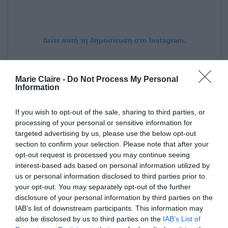
Δείτε αυτή τη δημοσίευση στο Instagram.
Marie Claire -
Do Not Process My Personal
Information
If you wish to opt-out of the sale, sharing to third parties, or
processing of your personal or sensitive information for
targeted advertising by us, please use the below opt-out
section to confirm your selection. Please note that after your
opt-out request is processed you may continue seeing
interest-based ads based on personal information utilized by
us or personal information disclosed to third parties prior to
Η δημοσίευση κοινοποιήθηκε από το χρήστη Animal Haven (@animalhaven)
your opt-out. You may separately opt-out of the further
disclosure of your personal information by third parties on the
IAB’s list of downstream participants. This information may
Την προηγούμενη ημέρα από την πρεμιέρα, η
also be disclosed by us to third parties on the
IAB’s List of
Brooke Shields και η Rowan εμφανίστηκαν μαζί