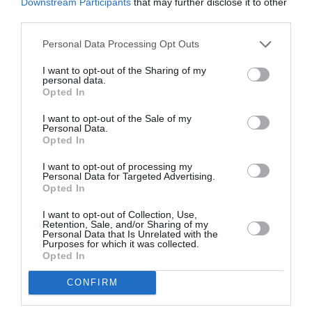
Downstream Participants
that may further disclose it to other
και σε χιουμοριστικό video για το «Extra», όπου η
third parties.
Rowan πήρε συνέντευξη από τη μητέρα της με
Personal Data Processing Opt Outs
αρκετή δόση αυτοσαρκασμού.
I want to opt-out of the Sharing of my
personal data.
Opted In
«Καταφέραμε να εξασφαλίσουμε μια
αποκλειστική συνέντευξη με το hollywood icon,
I want to opt-out of the Sale of my
Personal Data.
expert στα φρύδια και επαγγελματία…
Opted In
γκρινιάρα, τη μαμά μου, Brooke Shields»,
είπε
I want to opt-out of processing my
αστειευόμενη η Rowan, με την ηθοποιό να
Personal Data for Targeted Advertising.
Opted In
απαντά:
«Δεν γκρινιάζω, απλώς ενθαρρύνω».
I want to opt-out of Collection, Use,
Retention, Sale, and/or Sharing of my
Personal Data that Is Unrelated with the
Purposes for which it was collected.
Opted In
CONFIRM