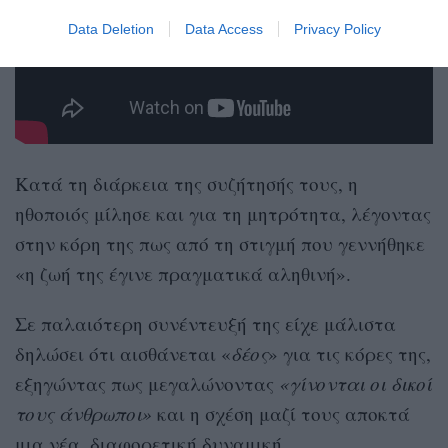
Data Deletion
Data Access
Privacy Policy
Κατά τη διάρκεια της συζήτησής τους, η
ηθοποιός μίλησε και για τη μητρότητα, λέγοντας
στην κόρη της πως από τη στιγμή που γεννήθηκε
«η ζωή της έγινε πραγματικά αληθινή».
Σε παλαιότερη συνέντευξή της είχε μάλιστα
δηλώσει ότι αισθάνεται «
δέος
» για τις κόρες της,
εξηγώντας πως μεγαλώνοντας
«γίνονται οι δικοί
τους άνθρωποι»
και η σχέση μαζί τους αποκτά
μια νέα, διαφορετική δυναμική.