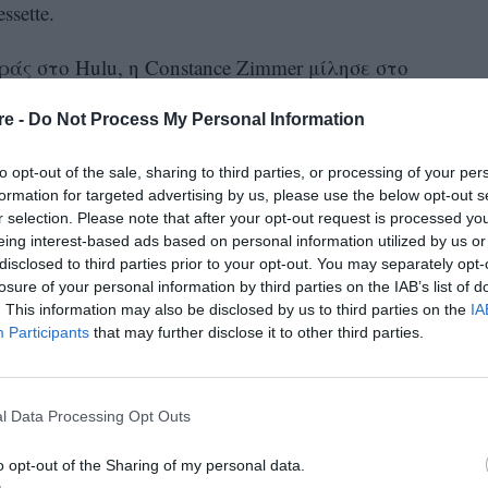
ssette.
άς στο Hulu, η Constance Zimmer μίλησε στο
ρα της Carolyn, λέγοντας ότι ήταν
«ο πιο
re -
Do Not Process My Personal Information
και συγκλονιστικός χαρακτήρας που είχα την
to opt-out of the sale, sharing to third parties, or processing of your per
formation for targeted advertising by us, please use the below opt-out s
 θλίψη είναι ίδιες για κάθε άνθρωπο. Είτε
r selection. Please note that after your opt-out request is processed y
eing interest-based ads based on personal information utilized by us or
με όλοι να ταυτιστούμε με το να ερωτευόμαστε
disclosed to third parties prior to your opt-out. You may separately opt-
ύουν την αγάπη. Το πιο δύσκολο κομμάτι είναι
losure of your personal information by third parties on the IAB’s list of
. This information may also be disclosed by us to third parties on the
IA
ς»
, σημείωσε η Zimmer, αναφερόμενη στην
Participants
that may further disclose it to other third parties.
κή συντριβή του 1999, που στοίχισε τη ζωή
 αδελφής της, Lauren.
l Data Processing Opt Outs
η πιο συγκλονιστικό, αλλά πιστεύω ότι ήταν
o opt-out of the Sharing of my personal data.
σε.