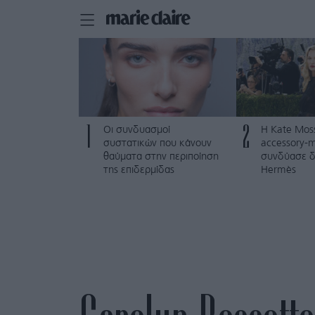
1
2
Οι συνδυασμοί
Η Kate Mos
συστατικών που κάνουν
accessory-m
θαύματα στην περιποίηση
συνδύασε δ
της επιδερμίδας
Hermès