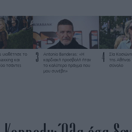
3
4
s υιοθέτησε τo
Antonio Banderas: «Η
Σία Κοσιώνη
axxing και
καρδιακή προσβολή ήταν
της Αθήνας
ύο τσάντες
το καλύτερο πράγμα που
σύνολο
μου συνέβη»