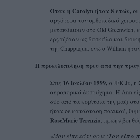
Όταν η Carolyn ήταν 8 ετών, οι
αργότερα τον ορθοπεδικό χειρουργ
μετακόμισαν στο Old Greenwich, ε
εργαζόταν ως δασκάλα και διοικ
της Chappaqua, ενώ ο William ήτα
Η προειδοποίηση πριν από την τρα
16 Ιουλίου 1999,
Στις
ο JFK Jr., η
αεροπορικό δυστύχημα. Η Ann είχ
δύο από τα κορίτσια της μαζί στ
ήταν σε κατάσταση πανικού, θυμ
RoseMarie Terenzio
, πρώην βοηθός
‘Του είπα 
«Μου είπε κάτι σαν: