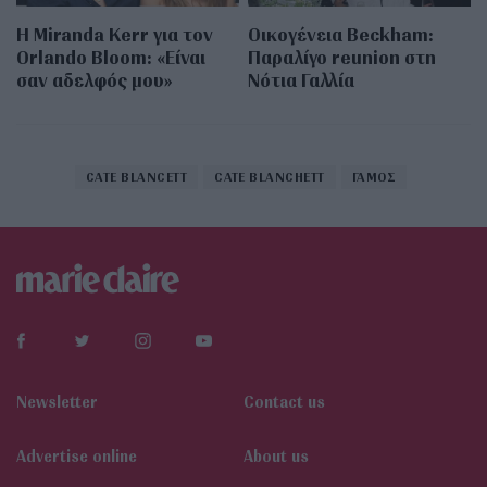
Η Miranda Kerr για τον
Οικογένεια Beckham:
Orlando Bloom: «Είναι
Παραλίγο reunion στη
σαν αδελφός μου»
Νότια Γαλλία
CATE BLANCETT
CATE BLANCHETT
ΓΑΜΟΣ
Newsletter
Contact us
Αdvertise online
About us