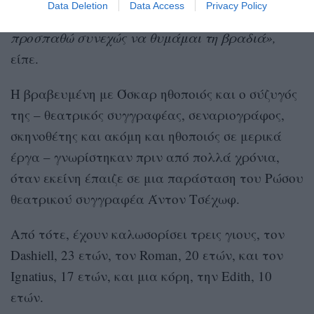
Data Deletion
Data Access
Privacy Policy
ευχαριστημένη που δεν έχω φωτογραφίες, γιατί
προσπαθώ συνεχώς να θυμάμαι τη βραδιά»,
είπε.
Η βραβευμένη με Όσκαρ ηθοποιός και ο σύζυγός
της – θεατρικός συγγραφέας, σεναριογράφος,
σκηνοθέτης και ακόμη και ηθοποιός σε μερικά
έργα – γνωρίστηκαν πριν από πολλά χρόνια,
όταν εκείνη έπαιζε σε μια παράσταση του Ρώσου
θεατρικού συγγραφέα Άντον Τσέχωφ.
Από τότε, έχουν καλωσορίσει τρεις γιους, τον
Dashiell, 23 ετών, τον Roman, 20 ετών, και τον
Ignatius, 17 ετών, και μια κόρη, την Edith, 10
ετών.