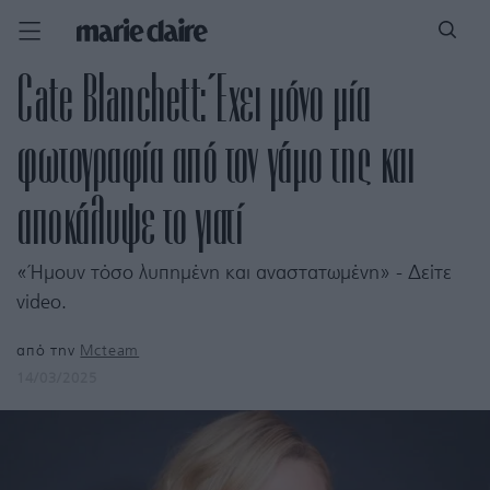
Cate Blanchett: Έχει μόνο μία
φωτογραφία από τον γάμο της και
αποκάλυψε το γιατί
«Ήμουν τόσο λυπημένη και αναστατωμένη» - Δείτε
video.
από την
Mcteam
14/03/2025