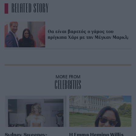
RELATED STORY
Θα είναι βαρετός ο γάμος του
πρίγκιπα Χάρι με την Μέγκαν Μαρκλ;
MORE FROM
CELEBRITIES
Sydney Sweeney:
H Emma Heming Willis