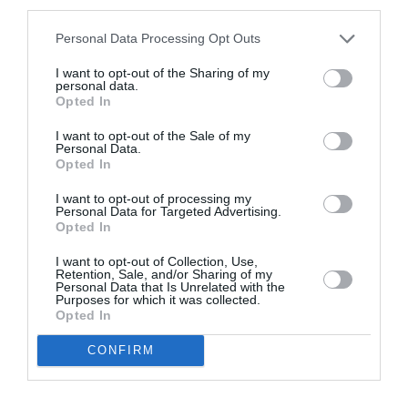
third parties.
Η δημοσίευση κοινοποιήθηκε από το χρήστη The Drew Barrymore Show (@thedrewbarrymoreshow)
Personal Data Processing Opt Outs
I want to opt-out of the Sharing of my
personal data.
Στη συνέχει περιέγραψε τη μία φωτογραφία που
Opted In
μαζί ως μία θολή εικόνα εκείνης και
έχουν
I want to opt-out of the Sale of my
του συζύγου της να μπαίνουν στο
Personal Data.
Opted In
αυτοκίνητο,
αλλά παραδέχτηκε ότι θυμάται
πολύ καλά εκείνο το βράδυ.
I want to opt-out of processing my
Personal Data for Targeted Advertising.
Opted In
Η ηθοποιός παραδέχτηκε ότι δεν ήταν πάντα
I want to opt-out of Collection, Use,
τόσο χαλαρή συζητώντας τη στιγμή, όπως είναι
Retention, Sale, and/or Sharing of my
Personal Data that Is Unrelated with the
τώρα.
Purposes for which it was collected.
Opted In
«Ήμουν τόσο απογοητεύμένη και τόσο
CONFIRM
αναστατωμένη και έκλαιγα τότε που δεν είχαμε
φωτογραφίες, αλλά τελικά είμαι αρκετά