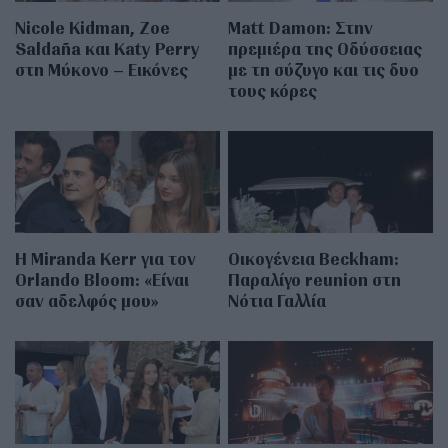
Nicole Kidman, Zoe
Matt Damon: Στην
Saldaña και Katy Perry
πρεμιέρα της Οδύσσειας
στη Μύκονο – Εικόνες
με τη σύζυγο και τις δυο
τους κόρες
Η Miranda Kerr για τον
Οικογένεια Beckham:
Orlando Bloom: «Είναι
Παραλίγο reunion στη
σαν αδελφός μου»
Νότια Γαλλία