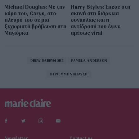
Michael Douglas: Με την
Harry Styles: Έπεσε στη
κόρη του, Carys, στο
σκηνή στη διάρκεια
πλευρό του σε μια
συναυλίας και η
ξεχωριστή βράβευση στη
αντίδρασή του έγινε
Μαγιόρκα
αμέσως viral
DREW BARRYMORE
PAMELA ANDERSON
ΠΕΡΙΕΜΜΗΝΟΠΑΥΣΗ
Newsletter
Contact us