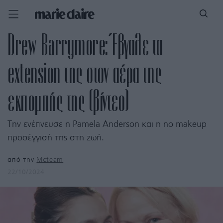
Drew Barrymore: Έβγαλε τα
extension της στον αέρα της
εκπομπής της (βίντεο)
Την ενέπνευσε η Pamela Anderson και η no makeup
προσέγγισή της στη ζωή.
από την
Mcteam
22/10/2024