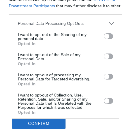
Pamela Anderson.
Downstream Participants
that may further disclose it to other
third parties.
Personal Data Processing Opt Outs
I want to opt-out of the Sharing of my
personal data.
@thedrewbarrymoreshow
Pamela Anderson
Opted In
shares why she ditched makeup for good.
Tune in TUESDAY (Oct. 22) for more!
I want to opt-out of the Sale of my
#pamelaanderson
#makeup
#beauty
Personal Data.
#skincare
@sonsie
♬ original sound –
Opted In
thedrewbarrymoreshow
I want to opt-out of processing my
Personal Data for Targeted Advertising.
«Αγόρασα το κτήμα της γιαγιάς μου και το
Opted In
ανακαίνισα και άρχισα να τα παίρνω όλα
I want to opt-out of Collection, Use,
πίσω. Και μετά άρχισα να εμφανίζομαι χωρίς
Retention, Sale, and/or Sharing of my
Personal Data that Is Unrelated with the
μακιγιάζ. Και μετά άρχισα να συνειδητοποιώ:
Purposes for which it was collected.
Opted In
“Ω, αισθάνομαι υπέροχα όπως είμαι εγώ
πραγματικά”. Αισθάνομαι τόσο δυναμική και
CONFIRM