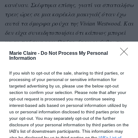
κανέναν. Σκέφτηκα επίσης, γιατί να σπαταλήσω
τρεις ώρες σε μια καρέκλα μακιγιάζ όταν έχω
αυτά τα όμορφα ρούχα της Vivian Westwood. Και
δεν είχα συνειδητοποιήσει ότι κάποιος μπορεί
να το πρόσεχε καν. Οπότε, όταν οι άνθρωποι
άρχισαν να με πλησιάζουν και να μιλούν γι’
Marie Claire -
Do Not Process My Personal
Information
αυτό, σκέφτηκα: “Αυτό είναι ένα σπουδαίο
μήνυμα”. Ξέρετε, να το αφήσω πίσω και να
If you wish to opt-out of the sale, sharing to third parties, or
ανακαλύψω ξανά ποια ήμουν. Ήθελα να θυμηθώ
processing of your personal or sensitive information for
targeted advertising by us, please use the below opt-out
ποια ήμουν. Το αντιλήφθηκα πριν από μερικά
section to confirm your selection. Please note that after your
χρόνια και, ξέρετε, κούνησα το κεφάλι μου και
opt-out request is processed you may continue seeing
είπα: “Ποια είμαι;”. Και τότε πήγα σπίτι στον
interest-based ads based on personal information utilized by
us or personal information disclosed to third parties prior to
κήπο μου και άρχισα να φυτεύω πράγματα, να
your opt-out. You may separately opt-out of the further
μπαίνω στη φύση και να επιστρέφω στα δέντρα
disclosure of your personal information by third parties on the
IAB’s list of downstream participants. This information may
που με γνώριζαν από τη γέννησή μου»,
είπε η
also be disclosed by us to third parties on the
IAB’s List of