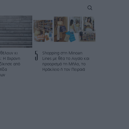
5
 θέλουν κι
Shopping στη Minoan
: Η 8χρονη
Lines με θέα το Αιγαίο και
κδίκησε από
προορισμό τη Μήλο, το
σίδα
Ηράκλειο ή τον Πειραιά
των