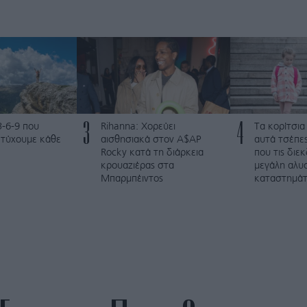
3
4
3-6-9 που
Rihanna: Χορεύει
Τα κορίτσια
ετύχουμε κάθε
αισθησιακά στον A$AP
αυτά τσέπες
Rocky κατά τη διάρκεια
που τις διε
κρουαζιέρας στα
μεγάλη αλυ
Μπαρμπέιντος
καταστημά