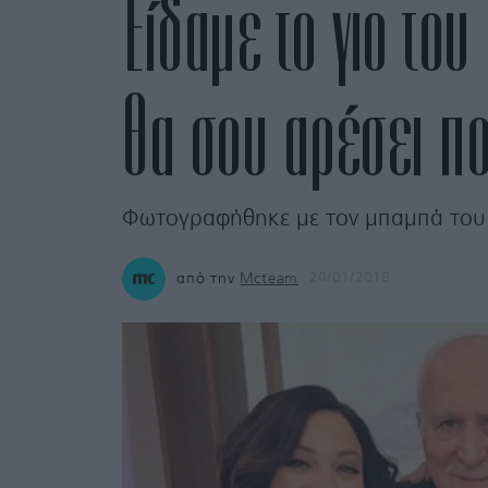
Eίδαμε το γιο το
θα σου αρέσει π
Φωτογραφήθηκε με τον μπαμπά του 
από την
Mcteam
20/01/2018