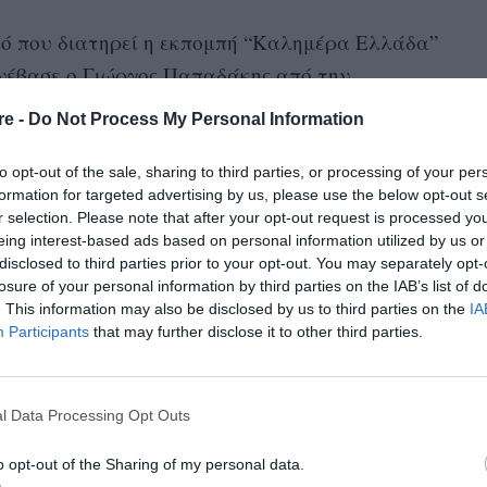
ό που διατηρεί η εκπομπή “Καλημέρα Ελλάδα”
νέβασε ο Γιώργος Παπαδάκης από την
 Φοίβος είναι ο ένας από τους δυο γιους που
re -
Do Not Process My Personal Information
από το δεύτερο γάμο του με την Τίνα
ένε Ιάσονα), ενώ έχει άλλον ένα, από τον
to opt-out of the sale, sharing to third parties, or processing of your per
formation for targeted advertising by us, please use the below opt-out s
r selection. Please note that after your opt-out request is processed y
eing interest-based ads based on personal information utilized by us or
ραψε: «Ο λόγος που έλειψα δύο μέρες.
disclosed to third parties prior to your opt-out. You may separately opt-
losure of your personal information by third parties on the IAB’s list of
. This information may also be disclosed by us to third parties on the
IA
Participants
that may further disclose it to other third parties.
l Data Processing Opt Outs
o opt-out of the Sharing of my personal data.