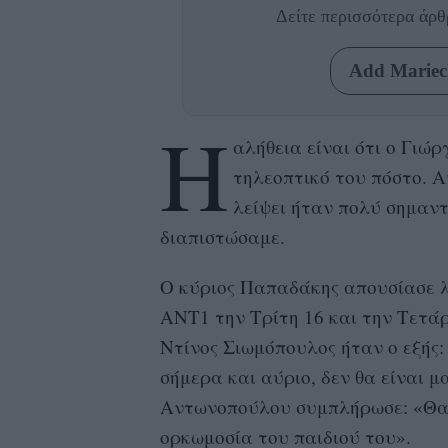
Δείτε περισσότερα άρ
Add Mariecl
Η
αλήθεια είναι ότι ο Γιώ
τηλεοπτικό του πόστο. Α
λείψει ήταν πολύ σημαν
διαπιστώσαμε.
Ο κύριος Παπαδάκης απουσίασε λο
ΑΝΤ1 την Τρίτη 16 και την Τετάρ
Ντίνος Σιωμόπουλος ήταν ο εξής:
σήμερα και αύριο, δεν θα είναι μ
Αντωνοπούλου συμπλήρωσε: «Θα λ
ορκωμοσία του παιδιού του».