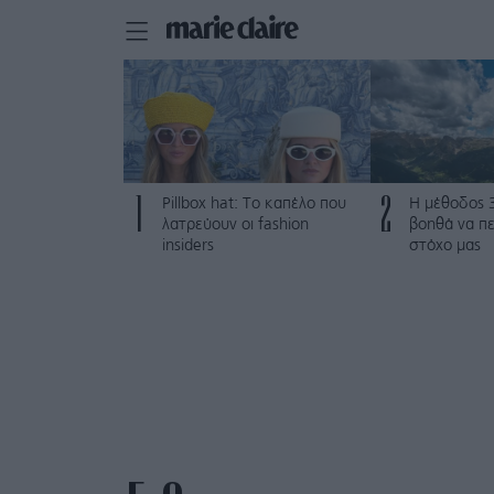
1
2
Pillbox hat: Το καπέλο που
Η μέθοδος 
λατρεύουν οι fashion
βοηθά να π
insiders
στόχο μας