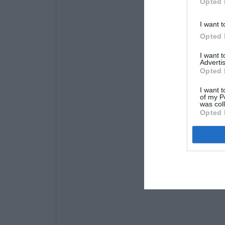
Opted 
I want t
Opted 
I want 
Advertis
Opted 
I want t
of my P
was col
Opted 