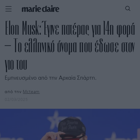
Elon Musk: Έγινε πατέρας για 14η φορά
– Το ελληνικό όνομα που έδωσε στον
γιο του
Εμπνευσμένο από την Αρχαία Σπάρτη.
από την
Mcteam
02/03/2025