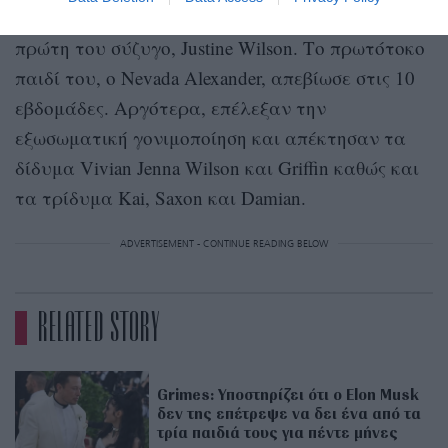
πατέρας 14 παιδιών
. Τα πρώτα έξι ήταν με την
πρώτη του σύζυγο, Justine Wilson. Το πρωτότοκο
παιδί του, ο Nevada Alexander, απεβίωσε στις 10
εβδομάδες. Αργότερα, επέλεξαν την
εξωσωματική γονιμοποίηση και απέκτησαν τα
δίδυμα Vivian Jenna Wilson και Griffin καθώς και
τα τρίδυμα Kai, Saxon και Damian.
ADVERTISEMENT - CONTINUE READING BELOW
RELATED STORY
Grimes: Υποστηρίζει ότι ο Elon Musk
δεν της επέτρεψε να δει ένα από τα
τρία παιδιά τους για πέντε μήνες