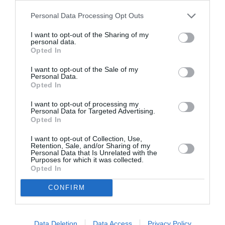
Personal Data Processing Opt Outs
Ο Elon Musk, οπαδός της επιστημονικής
φαντασίας, προφανώς επέλεξε το μικρό όνομα
I want to opt-out of the Sharing of my
personal data.
Seldon, προς τιμήν του κύριου χαρακτήρα της
Opted In
σειράς Foundation του Isaac Asimov, Hari Seldon. Ο
I want to opt-out of the Sale of my
χαρακτήρας είναι ένας καθηγητής μαθηματικών
Personal Data.
Opted In
που αναπτύσσει την ψυχοϊστορία, μια
I want to opt-out of processing my
αλγοριθμική επιστήμη που βοηθά στην πρόβλεψη
Personal Data for Targeted Advertising.
Opted In
της πτώσης της Γαλαξιακής Αυτοκρατορίας.
I want to opt-out of Collection, Use,
Retention, Sale, and/or Sharing of my
Λυκούργος
Το δεύτερο όνομα,
, είναι το όνομα
Personal Data that Is Unrelated with the
Purposes for which it was collected.
του αρχαίου Σπαρτιάτη νομοθέτη που ήταν
Opted In
υπεύθυνος για τη δημιουργία μιας κοινωνίας με
CONFIRM
στρατιωτικό προσανατολισμό.
ο Elon Musk φέρεται να είναι
Συνολικά,
Data Deletion
Data Access
Privacy Policy