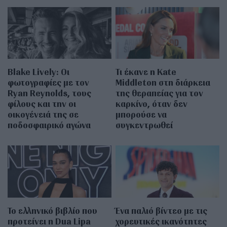
Blake Lively: Οι
Τι έκανε η Kate
φωτογραφίες με τον
Middleton στη διάρκεια
Ryan Reynolds, τους
της θεραπείας για τον
φίλους και την οι
καρκίνο, όταν δεν
οικογένειά της σε
μπορούσε να
ποδοσφαιρικό αγώνα
συγκεντρωθεί
Το ελληνικό βιβλίο που
Ένα παλιό βίντεο με τις
προτείνει η Dua Lipa
χορευτικές ικανότητες