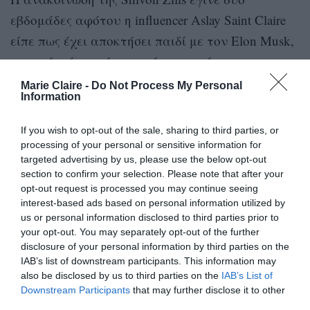
εβδομάδες αφότου η influencer Aslay Saint Claire
είπε πως έχει αποκτήσει παιδί με τον Elon Musk,
το οποίο είναι σήμερα πέντε μηνών.
Marie Claire -
Do Not Process My Personal
Information
If you wish to opt-out of the sale, sharing to third parties, or
Prime Minister Narendra Modi met Elon
processing of your personal or sensitive information for
Musk and his girlfriend Shivon Zilis on
targeted advertising by us, please use the below opt-out
Thursday, and gifted his children three
section to confirm your selection. Please note that after your
books by Indian writers
#NarendraModi
opt-out request is processed you may continue seeing
#elonmusk
#ShivonZilis
#Grimes
interest-based ads based on personal information utilized by
#AshleyStClair
#JustineWilson
us or personal information disclosed to third parties prior to
https://t.co/2Bx8oyfRNS
your opt-out. You may separately opt-out of the further
disclosure of your personal information by third parties on the
— THE WEEK (@TheWeekLive)
February 15, 2025
IAB’s list of downstream participants. This information may
also be disclosed by us to third parties on the
IAB’s List of
Downstream Participants
that may further disclose it to other
Τι σημαίνει το όνομα που έδωσε στον γιο του
third parties.