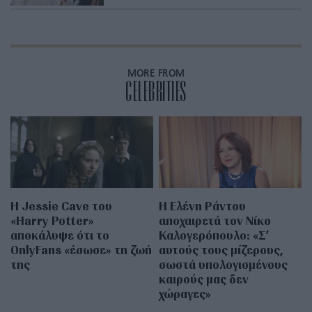
MORE FROM
CELEBRITIES
Η Jessie Cave του
Η Ελένη Ράντου
«Harry Potter»
αποχαιρετά τον Νίκο
αποκάλυψε ότι το
Καλογερόπουλο: «Σ’
OnlyFans «έσωσε» τη ζωή
αυτούς τους μίζερους,
της
σωστά υπολογισμένους
καιρούς μας δεν
χώραγες»