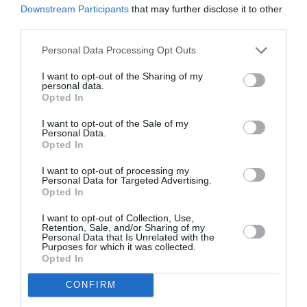
Παρίσι με την οικογένειά μου και αυτό το cast
Downstream Participants
that may further disclose it to other
τους τέσσερις τελευταίους μήνες και στο σετ
third parties.
για 67 ημέρε ήταν η πιο αξιομνημόνευτη
Personal Data Processing Opt Outs
εμπειρία και θα θυμάμαι κάθε λεπτό της.
I want to opt-out of the Sharing of my
Ευγνώμων για αυτή την ομάδα, τα χαμόγελα
personal data.
Opted In
και τη χαρά που φέρνουν κάθε μέρα στη
δουλειά. Κάνατε αυτή την εμπειρία μαγική.
I want to opt-out of the Sale of my
Personal Data.
Ανυπομονώ να δείτε τι ετοιμάσαμε για τον
Opted In
δεύτερο γύρο. Στο επανειδήν. Φιλιά!»,
έγραψε η
I want to opt-out of processing my
Personal Data for Targeted Advertising.
ηθοποιός.
Opted In
I want to opt-out of Collection, Use,
Tι θα δούμε τη δεύτερη σεζόν
Retention, Sale, and/or Sharing of my
Personal Data that Is Unrelated with the
Purposes for which it was collected.
Opted In
Η σειρά Emily in Paris ακολουθεί τη ζωή μιας
νεαρής Αμερικανίδας, η οποία βρίσκεται στο
CONFIRM
Παρίσι χωρίς να γνωρίζει τίποτα για τη ζωή, τον