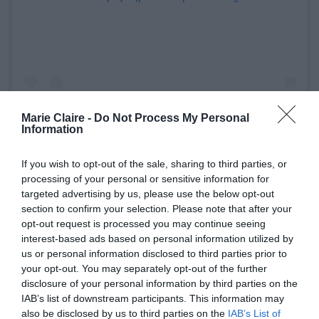
Marie Claire -
Do Not Process My Personal
Information
If you wish to opt-out of the sale, sharing to third parties, or
processing of your personal or sensitive information for
Η δημοσίευση κοινοποιήθηκε από το χρήστη Lily Collins (@lilyjcollins)
targeted advertising by us, please use the below opt-out
section to confirm your selection. Please note that after your
opt-out request is processed you may continue seeing
interest-based ads based on personal information utilized by
us or personal information disclosed to third parties prior to
«Ολοκληρώσαμε και επίσημα τα γυρίσματα για
your opt-out. You may separately opt-out of the further
τη δεύτερη σεζόν του Emily in Paris και ακόμα
disclosure of your personal information by third parties on the
δεν μπορώ να το πιστέψω. Το να βρίσκομαι στο
IAB’s list of downstream participants. This information may
also be disclosed by us to third parties on the
IAB’s List of