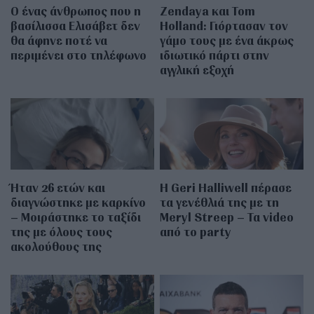
Ο ένας άνθρωπος που η
Zendaya και Tom
βασίλισσα Ελισάβετ δεν
Holland: Γιόρτασαν τον
θα άφηνε ποτέ να
γάμο τους με ένα άκρως
περιμένει στο τηλέφωνο
ιδιωτικό πάρτι στην
αγγλική εξοχή
Ήταν 26 ετών και
Η Geri Halliwell πέρασε
διαγνώστηκε με καρκίνο
τα γενέθλιά της με τη
– Μοιράστηκε το ταξίδι
Meryl Streep – Τα video
της με όλους τους
από το party
ακολούθους της