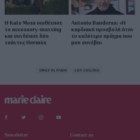
Η Kate Moss υιοθέτησε
Antonio Banderas: «Η
τo accessory-maxxing
καρδιακή προσβολή ήταν
και συνδύασε δύο
το καλύτερο πράγμα που
τσάντες Hermès
μου συνέβη»
EMILY IN PARIS
LILY COLLINS
Newsletter
Contact us