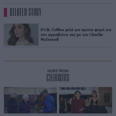
RELATED STORY
H Lily Collins μιλά για πρώτη φορά για
τον αρραβώνα της με τον Charlie
McDowell
MORE FROM
CELEBRITIES