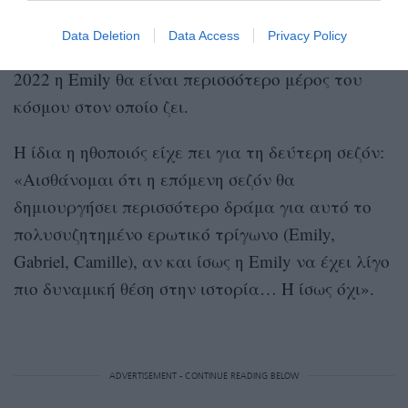
πολιτισμό και την κουλτούρα του. Στη δεύτερη
Data Deletion
Data Access
Privacy Policy
σεζόν που θα αρχίσει να προβάλλεται από το
2022 η Emily θα είναι περισσότερο μέρος του
κόσμου στον οποίο ζει.
H ίδια η ηθοποιός είχε πει για τη δεύτερη σεζόν:
«Αισθάνομαι ότι η επόμενη σεζόν θα
δημιουργήσει περισσότερο δράμα για αυτό το
πολυσυζητημένο ερωτικό τρίγωνο (Emily,
Gabriel, Camille), αν και ίσως η Emily να έχει λίγο
πιο δυναμική θέση στην ιστορία… Ή ίσως όχι».
ADVERTISEMENT - CONTINUE READING BELOW