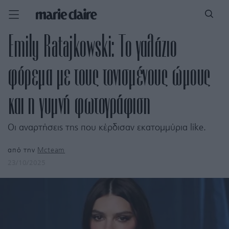
Emily Ratajkowski: Το γαλάζιο
φόρεμα με τους τονισμένους ώμους
και η γυμνή φωτογράφιση
Οι αναρτήσεις της που κέρδισαν εκατομμύρια like.
από την
Mcteam
23/10/2025