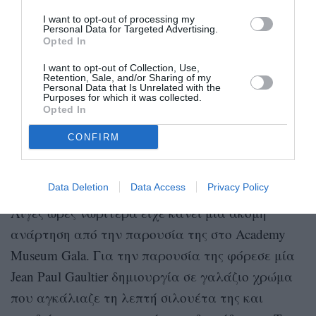
I want to opt-out of processing my
Personal Data for Targeted Advertising.
Opted In
I want to opt-out of Collection, Use,
Retention, Sale, and/or Sharing of my
Personal Data that Is Unrelated with the
Purposes for which it was collected.
Opted In
Η δημοσίευση κοινοποιήθηκε από το χρήστη Emily Ratajkowski (@emrata)
CONFIRM
Η εμφάνιση με το γαλάζιο φόρεμα
Data Deletion
Data Access
Privacy Policy
Λίγες ώρες νωρίτερα είχε κάνει μία ακόμη
ανάρτηση από την παρουσία της στο Academy
Museum Gala. Για την παρουσία της φόρεσε μία
Jean Paul Gaultier δημιουργία σε γαλάζιο χρώμα
που αγκάλιαζε τη λεπτή σιλουέτα της και