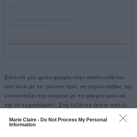
Η δημοσίευση κοινοποιήθηκε από το χρήστη Beyond Noise (@thebeyondnoise)
Επέλεξε μία φωτογραφία στην οποία κάθεται
στο πλάι με τα γόνατα προς το γυμνό στήθος της
και κοιτάζει την κάμερα με τα μακριά μαλλιά
της σε κυματισμούς. Στη λεζάντα έκανε απλώς
αναφορά στο περιοδικό.
Marie Claire -
Do Not Process My Personal
Information