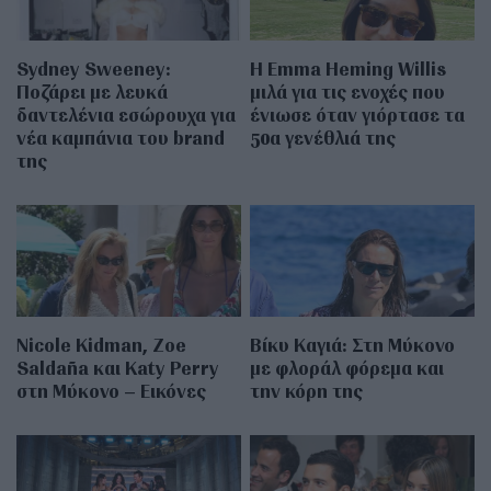
Sydney Sweeney:
H Emma Heming Willis
Ποζάρει με λευκά
μιλά για τις ενοχές που
δαντελένια εσώρουχα για
ένιωσε όταν γιόρτασε τα
νέα καμπάνια του brand
50α γενέθλιά της
της
Nicole Kidman, Zoe
Βίκυ Καγιά: Στη Μύκονο
Saldaña και Katy Perry
με φλοράλ φόρεμα και
στη Μύκονο – Εικόνες
την κόρη της