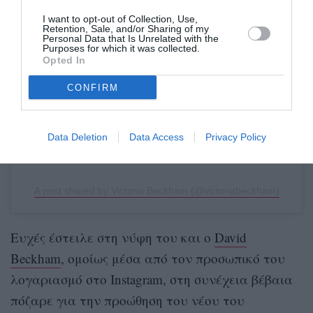
View this post on Instagram
I want to opt-out of Collection, Use,
Retention, Sale, and/or Sharing of my
Personal Data that Is Unrelated with the
Purposes for which it was collected.
Opted In
CONFIRM
Data Deletion
Data Access
Privacy Policy
A post shared by Victoria Beckham (@victoriabeckham)
Ευχές έστειλε στη νύφη του και ο
David
Beckham
, ομοίως μέσα από τον προσωπικό του
λογαριασμό στο Instagram, στη συνέχεια βέβαια
πόζαρε για την προώθηση του νέου του