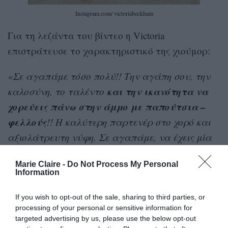
Instagram.com/ victoriabeckham
Για τη λεζάντα του βίντεο η Victoria
επιστράτευσε το χαρακτηριστικό της χιούμορ:
«Σε αγαπάμε τόσο πολύ!! Την αγάπη σου, την
και την ικανότητα να
καλοσύνη, το ταλέντο
χορεύεις πάνω στην άμμο με παπούτσια –
φελλούς
!! Η καλύτερη παρτενέρ στο χορό και
αξιολάτρευτη νύφη. Σε αγαπάμε, να έχεις μία
τέλεια ημέρα»
Marie Claire -
Do Not Process My Personal
Information
Πράγματι, στο βίντεο με το χορό, όπου και οι
δυο γυναίκες έχουν πιει λιγάκι παραπάνω, η
If you wish to opt-out of the sale, sharing to third parties, or
Nicola φοράει ένα ζευγάρι ψηλά παπούτσια –
processing of your personal or sensitive information for
targeted advertising by us, please use the below opt-out
πλατφόρμες και καταφέρνει να ισορροπήσει