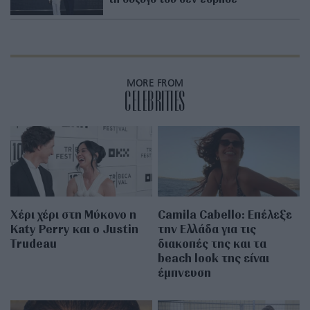
MORE FROM
CELEBRITIES
Χέρι χέρι στη Μύκονο η
Camila Cabello: Επέλεξε
Katy Perry και ο Justin
την Ελλάδα για τις
Trudeau
διακοπές της και τα
beach look της είναι
έμπνευση