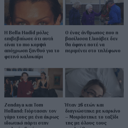
Η Bella Hadid μόλις
Ο ένας άνθρωπος που η
επιβεβαίωσε ότι αυτή
βασίλισσα Ελισάβετ δεν
είναι το πιο κομψή
θα άφηνε ποτέ να
απόχρωση ξανθού για το
περιμένει στο τηλέφωνο
φετινό καλοκαίρι
Zendaya και Tom
Ήταν 26 ετών και
Holland: Γιόρτασαν τον
διαγνώστηκε με καρκίνο
γάμο τους με ένα άκρως
– Μοιράστηκε το ταξίδι
ιδιωτικό πάρτι στην
της με όλους τους