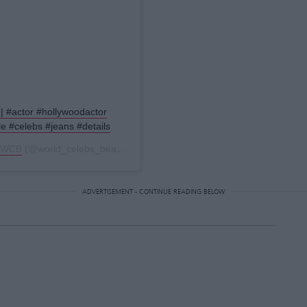
|| #actor #hollywoodactor
e #celebs #jeans #details
WCB
(@world_celebs_beauty) στις
26 Μάι, 2020 στις 11:31 μμ PDT
ADVERTISEMENT - CONTINUE READING BELOW