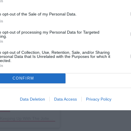
In
o opt-out of the Sale of my Personal Data.
In
to opt-out of processing my Personal Data for Targeted
ing.
In
 Instagram.
o opt-out of Collection, Use, Retention, Sale, and/or Sharing
ersonal Data that Is Unrelated with the Purposes for which it
lected.
In
CONFIRM
Data Deletion
Data Access
Privacy Policy
adPitt
Keeping Up With The JoliePitts
(@keepingupwiththepitts) στις
26 Μάι, 