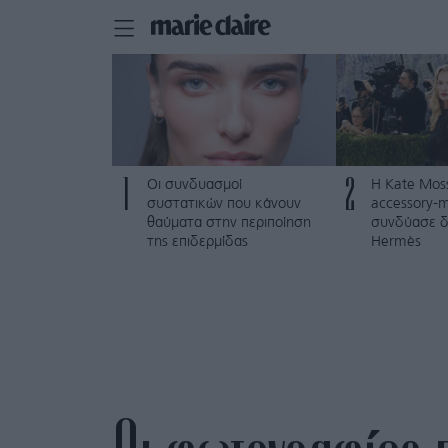
1
2
Οι συνδυασμοί
Η Kate Mos
συστατικών που κάνουν
accessory-m
θαύματα στην περιποίηση
συνδύασε δ
της επιδερμίδας
Hermès