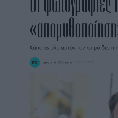
Οι φωτογραφίες 
«απομυθοποίηση»
Κάποιος όλο αυτόν τον καιρό δεν πήγ
από την
Mcteam
27/05/2020