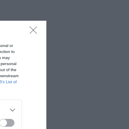
sonal or
ection to
ou may
 personal
out of the
 downstream
B’s List of