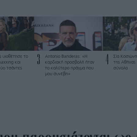
3
4
s υιοθέτησε τo
Antonio Banderas: «Η
Σία Κοσιώνη
axxing και
καρδιακή προσβολή ήταν
της Αθήνας
ύο τσάντες
το καλύτερο πράγμα που
σύνολο
μου συνέβη»