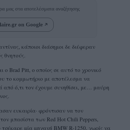
θρα μας
στα αποτελέσματα αναζήτησης
aire.gr on Google
αντίνας, κάποιοι διάσημοι δε διέφεραν
ς θνητούς.
 ο Brad Pitt, ο οποίος σε αυτό το χρονικό
ου το κομμωτήριο με αποτέλεσμα να
 από ό,τι τον έχουμε συνηθίσει, με… μαύρη
νος.
ασαν ευκαιρία· φρόντισαν να τον
τον μπασίστα των Red Hot Chili Peppers,
ποίο τσέκαρε μία μηχανή BMW R-1250, χωρίς να