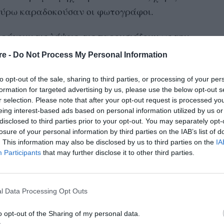
 γύρω καραδοκούσαν οι φωτογράφοι.
ράγουν τις λήψεις, τις παρουσιάζουν ως την
 εμείς πέρα από το ότι όντως δε φαίνεται στα
re -
Do Not Process My Personal Information
πούμε ότι ασπαζόμαστε αυτήν την άποψη…
to opt-out of the sale, sharing to third parties, or processing of your per
formation for targeted advertising by us, please use the below opt-out s
r selection. Please note that after your opt-out request is processed y
eing interest-based ads based on personal information utilized by us or
disclosed to third parties prior to your opt-out. You may separately opt-
losure of your personal information by third parties on the IAB’s list of
. This information may also be disclosed by us to third parties on the
IA
Participants
that may further disclose it to other third parties.
l Data Processing Opt Outs
o opt-out of the Sharing of my personal data.