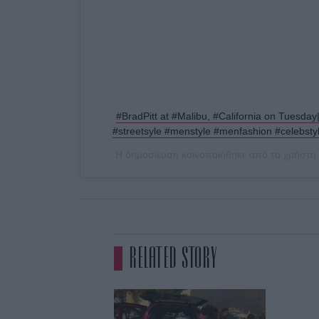
#BradPitt at #Malibu, #California on Tuesday
#streetsyle #menstyle #menfashion #celebstyl
Η δημοσίευση κοινοποιήθηκε από το χρήστη
RELATED STORY