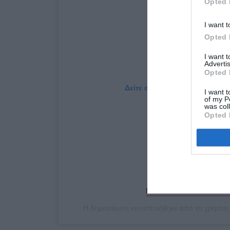
Opted 
I want t
Opted 
I want 
Advertis
Opted 
Δείτε αυτή τη δημοσίευση στο
I want t
of my P
was col
Opted 
New!!! #BradPitt in LA #Br
Η δημοσίευση κοινοποιήθηκε από το χρήστη