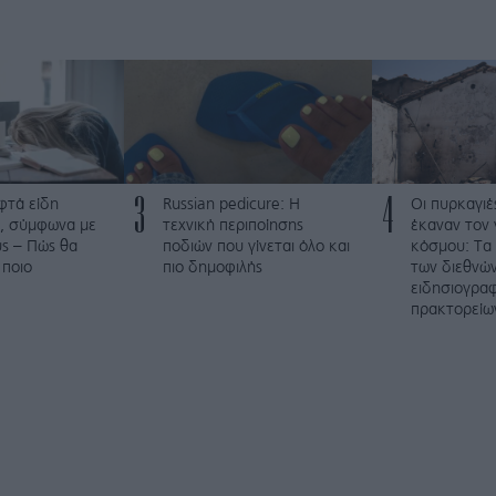
3
4
φτά είδη
Russian pedicure: Η
Οι πυρκαγιέ
, σύμφωνα με
τεχνική περιποίησης
έκαναν τον 
ύς – Πώς θα
ποδιών που γίνεται όλο και
κόσμου: Τα
 ποιο
πιο δημοφιλής
των διεθνώ
ειδησιογρα
πρακτορείω