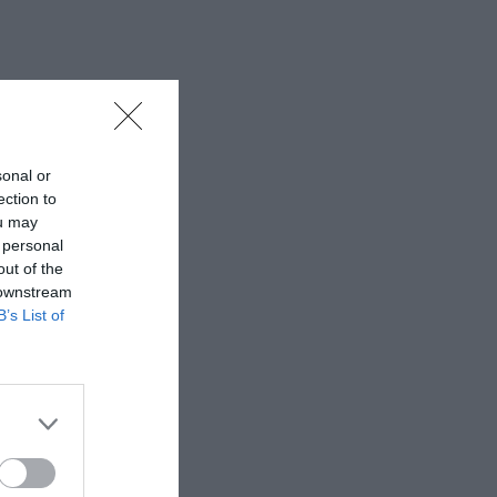
sonal or
ection to
ou may
 personal
out of the
 downstream
B’s List of