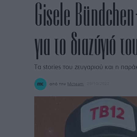
Gisele Bündchen
για το διαζύγιό το
Τα stories του ζευγαριού και η παρά
από την
Mcteam
29/10/2022