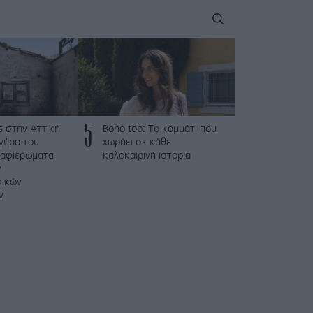
5
ς στην Αττική
Boho top: Το κομμάτι που
γύρο του
χωράει σε κάθε
 αφιερώματα
καλοκαιρινή ιστορία
ν
φικών
ν