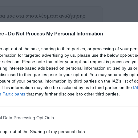
θρα μας
στα αποτελέσματα αναζήτησης
aire.gr on Google
re -
Do Not Process My Personal Information
to opt-out of the sale, sharing to third parties, or processing of your per
Gisele
κό story στο Instagram η
formation for targeted advertising by us, please use the below opt-out s
r selection. Please note that after your opt-out request is processed y
αυτό που εδώ και αρκετό καιρό ήταν γνωστό:
eing interest-based ads based on personal information utilized by us or
ν Tom Brady.
disclosed to third parties prior to your opt-out. You may separately opt-
losure of your personal information by third parties on the IAB’s list of
. This information may also be disclosed by us to third parties on the
IA
δύο παιδιά, το ζευγάρι αποφάσισε να
Participants
that may further disclose it to other third parties.
. Gisele και Tom Brady έκαναν επίσημα αίτηση
 Φλόριντα, καθώς όλο το προηγούμενο
ρους του διαζυγίου, αναφέρουν δημοσιεύματα
l Data Processing Opt Outs
o opt-out of the Sharing of my personal data.