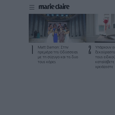
1
2
Matt Damon: Στην
Υπάρχουν ε
πρεμιέρα της Οδύσσειας
ξεκούρασης
με τη σύζυγο και τις δυο
τους ειδικο
τους κόρες
καταλάβετε
χρειάζεστε