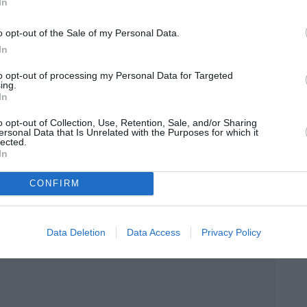
In
ού της έκανε η ίδια η Gisele με ένα story στον
stagram, στο οποίο ζητά σεβασμό σε αυτή την
o opt-out of the Sale of my Personal Data.
ειά της.
In
to opt-out of processing my Personal Data for Targeted
ing.
In
o opt-out of Collection, Use, Retention, Sale, and/or Sharing
ersonal Data that Is Unrelated with the Purposes for which it
lected.
In
CONFIRM
Data Deletion
Data Access
Privacy Policy