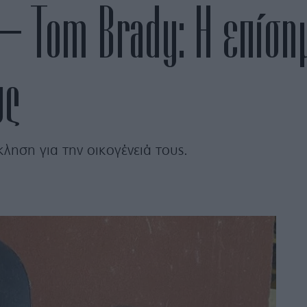
 – Tom Brady: Η επίση
υς
κληση για την οικογένειά τους.