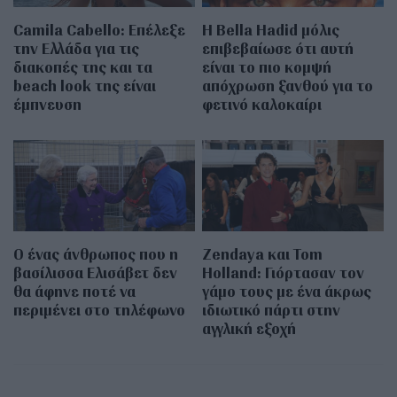
Camila Cabello: Επέλεξε
Η Bella Hadid μόλις
την Ελλάδα για τις
επιβεβαίωσε ότι αυτή
διακοπές της και τα
είναι το πιο κομψή
beach look της είναι
απόχρωση ξανθού για το
έμπνευση
φετινό καλοκαίρι
Ο ένας άνθρωπος που η
Zendaya και Tom
βασίλισσα Ελισάβετ δεν
Holland: Γιόρτασαν τον
θα άφηνε ποτέ να
γάμο τους με ένα άκρως
περιμένει στο τηλέφωνο
ιδιωτικό πάρτι στην
αγγλική εξοχή