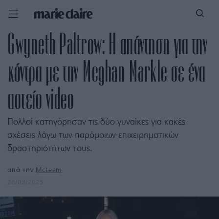
Gwyneth Paltrow: Η απάντηση για την
κόντρα με την Meghan Markle σε ένα
αστείο video
Πολλοί κατηγόρησαν τις δύο γυναίκες για κακές
σχέσεις λόγω των παρόμοιων επιχειρηματικών
δραστηριότήτων τους.
από την
Mcteam
26/03/2025