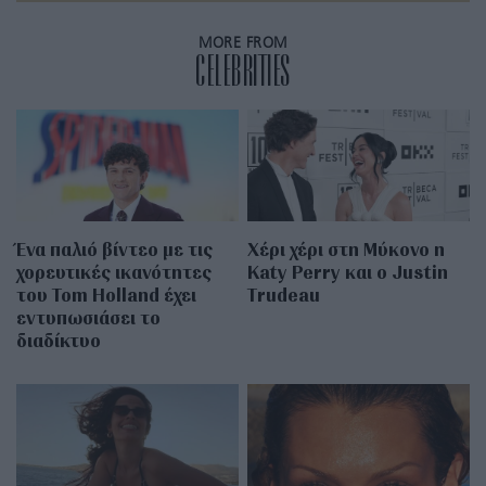
MORE FROM
CELEBRITIES
Ένα παλιό βίντεο με τις
Χέρι χέρι στη Μύκονο η
χορευτικές ικανότητες
Katy Perry και ο Justin
του Tom Holland έχει
Trudeau
εντυπωσιάσει το
διαδίκτυο