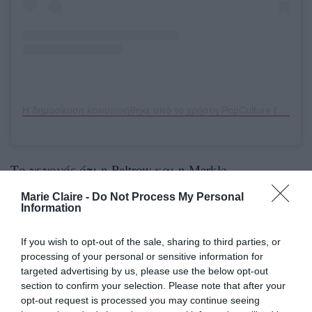
Η δημοσίευση κοινοποιήθηκε από το χρήστη PopCulture (@popculture)
Το γεγονός ότι η Paltrow και η Markle
συναντήθηκαν για να απαντήσουν στις εικασίες
Marie Claire -
Do Not Process My Personal
Information
που τις ήθελαν να βρίσκονται σε κόντρα,
έρχεται μετά την πρόσφατη συνέντευξη της
If you wish to opt-out of the sale, sharing to third parties, or
σταρ του «Shakespeare in Love» στο Vanity Fair,
processing of your personal or sensitive information for
targeted advertising by us, please use the below opt-out
όπου μίλησε για τη Meghan και τη νέα σειρά του
section to confirm your selection. Please note that after your
Netflix, «With Love, Meghan».
opt-out request is processed you may continue seeing