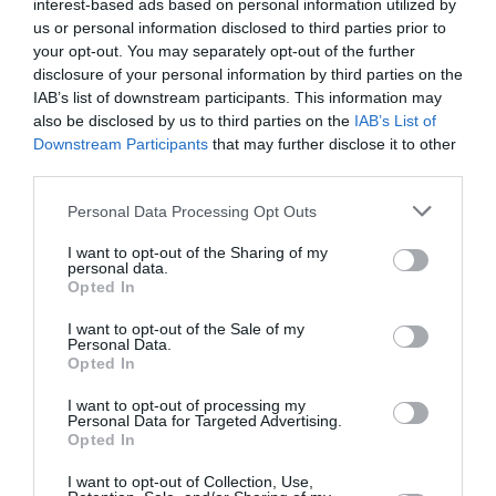
interest-based ads based on personal information utilized by
Είπε στο περιοδικό ότι δεν γνωρίζει προσωπικά
us or personal information disclosed to third parties prior to
your opt-out. You may separately opt-out of the further
τον Harry, δούκα του Σάσεξ, και τη σύζυγό του.
disclosure of your personal information by third parties on the
«Θέλω να πω, έχω γνωρίσει τη Meghan, η οποία
IAB’s list of downstream participants. This information may
also be disclosed by us to third parties on the
IAB’s List of
φαίνεται πραγματικά αξιαγάπητη, αλλά δεν τη
Downstream Participants
that may further disclose it to other
γνωρίζω καθόλου»,
δήλωσε τότε η Gwyneth
third parties.
Paltrow. Αστειεύτηκε:
«Ίσως προσπαθήσω να
Personal Data Processing Opt Outs
περάσω από την ασφάλειά τους και να τους
I want to opt-out of the Sharing of my
προσφέρω μια πίτα».
personal data.
Opted In
Αυτό ήταν και το σημείο που πυροδότησε τις
I want to opt-out of the Sale of my
Personal Data.
εικασίες για κακές σχέσεις μεταξύ τους, αφού οι
Opted In
δύο γυναίκες διευθύνουν παρόμοια brands
I want to opt-out of processing my
wellbeing.
Personal Data for Targeted Advertising.
Opted In
το «With Love,
Αν και δεν είχε δει ακόμα
I want to opt-out of Collection, Use,