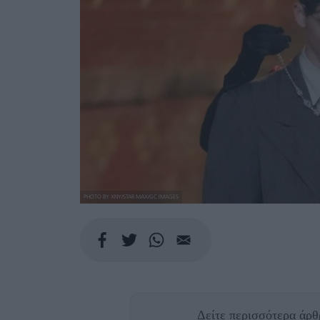
PHOTO BY XNY/STAR MAX/GC IMAGES
Δείτε περισσότερα άρ