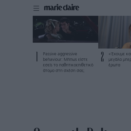
1
2
Passive aggressive
«Έχουμε και
behaviour: Μήπως είστε
μεγάλα μπε
εσείς το παθητικοεπιθετικό
έρωτα
άτομο στη σχέση σας;