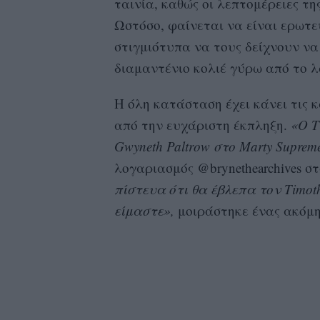
ταινία, καθώς οι λεπτομέρειες τ
Ωστόσο, φαίνεται να είναι ερωτε
στιγμιότυπα να τους δείχνουν να
διαμαντένιο κολιέ γύρω από το λ
Η όλη κατάσταση έχει κάνει τις
από την ευχάριστη έκπληξη.
«Ο T
Gwyneth Paltrow στο Marty Supreme
λογαριασμός @brynethearchives σ
πίστευα ότι θα έβλεπα τον Timoth
είμαστε»,
μοιράστηκε ένας ακόμη