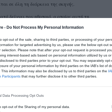
ται σε όλη τη διάρκεια της σκηνής.
ό δείχνει τον ηθοποιό, ο οποίος αυτή τη
r, να φιλάει τον λαιμό της Gwyneth, καθώς
re -
Do Not Process My Personal Information
εκτικά το περιβάλλον της.
to opt-out of the sale, sharing to third parties, or processing of your per
formation for targeted advertising by us, please use the below opt-out s
r selection. Please note that after your opt-out request is processed y
eing interest-based ads based on personal information utilized by us or
disclosed to third parties prior to your opt-out. You may separately opt-
losure of your personal information by third parties on the IAB’s list of
. This information may also be disclosed by us to third parties on the
IA
Participants
that may further disclose it to other third parties.
l Data Processing Opt Outs
o opt-out of the Sharing of my personal data.