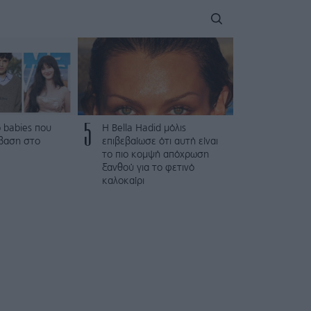
5
 babies που
Η Bella Hadid μόλις
βαση στο
επιβεβαίωσε ότι αυτή είναι
το πιο κομψή απόχρωση
ξανθού για το φετινό
καλοκαίρι