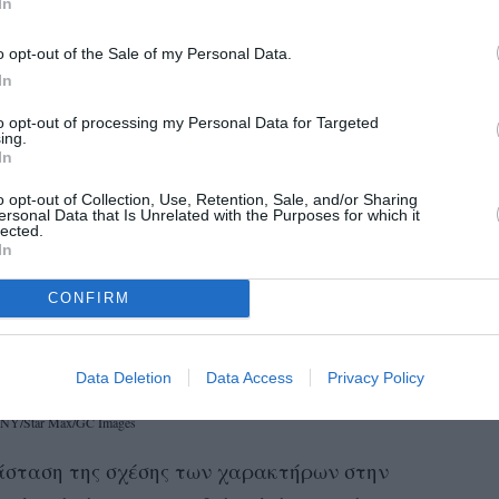
In
o opt-out of the Sale of my Personal Data.
In
to opt-out of processing my Personal Data for Targeted
ing.
In
o opt-out of Collection, Use, Retention, Sale, and/or Sharing
ersonal Data that Is Unrelated with the Purposes for which it
lected.
In
CONFIRM
Data Deletion
Data Access
Privacy Policy
XNY/Star Max/GC Images
τάσταση της σχέσης των χαρακτήρων στην