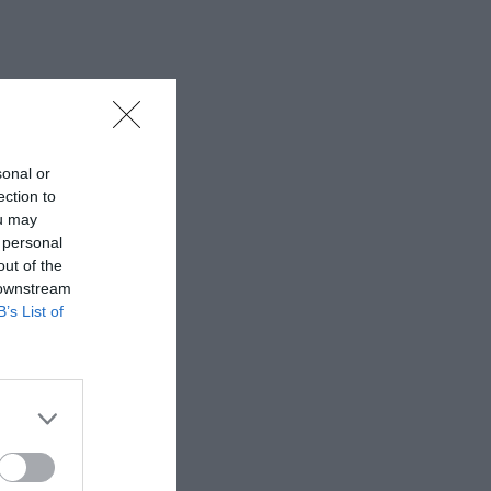
sonal or
ection to
ou may
 personal
out of the
 downstream
B’s List of