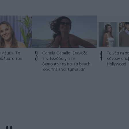
3
4
 Λέμε»: Τα
Camila Cabello: Επέλεξε
Τα νέα nepo
ρδέματα του
την Ελλάδα για τις
κάνουν από
διακοπές της και τα beach
Hollywood
look της είναι έμπνευση