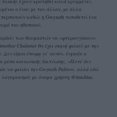
ης πλοκής έχουν κρατηθεί καλά κρυμμένες.
υμένοι ο ένας με τον άλλον, με άλλα
 περπατούν καθώς η Gwyneth τοποθετεί ένα
αιμό του ηθοποιού.
 καρδιές των θαυμαστών να «φτερουγίσουν»
imothee Chalamet θα έχει σκηνή φιλιού με την
. Δεν είμαι έτοιμη γι’ αυτό»,
έγραψε ο
τα μέσα κοινωνικής δικτύωσης.
«Ποτέ δεν
ée να φιλάει την Gwyneth Paltrow, αλλά εδώ
 λογαριασμός με όνομα χρήστη @timchlas.