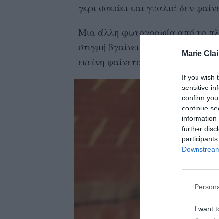
γκρι σακάκι και γυαλιά δεν φαίνε
Μια άλλη φωτογραφία από το πλατ
στιγμή βγαίνει με την Kylie Jenne
Marie Clai
εκείνη φαίνεται να ελέγχει προσ
If you wish 
sensitive in
confirm you
continue se
information 
further disc
participants
Downstream 
Persona
I want t