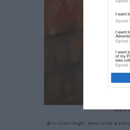
Opted 
I want t
Opted 
I want 
Advertis
Opted 
I want t
of my P
was col
Opted 
Photo by 
Δεν είναι σαφές ποια είναι η κα