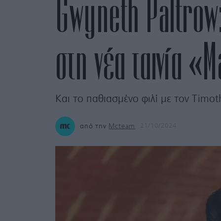
Gwyneth Paltrow:
στη νέα ταινία 
Και το παθιασμένο φιλί με τον Timo
από την
Mcteam
21/10/2024