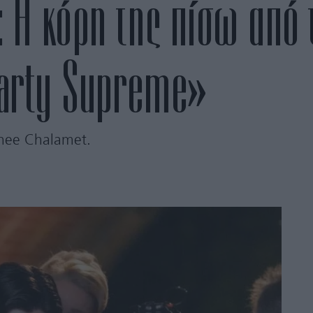
 Η κόρη της πίσω από 
«Marty Supreme»
thee Chalamet.