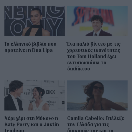
Το ελληνικό βιβλίο που
Ένα παλιό βίντεο με τις
προτείνει η Dua Lipa
χορευτικές ικανότητες
του Tom Holland έχει
εντυπωσιάσει το
διαδίκτυο
Χέρι χέρι στη Μύκονο η
Camila Cabello: Επέλεξε
Katy Perry και ο Justin
την Ελλάδα για τις
Trudeau
διακοπές της και τα