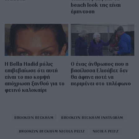
beach look της είναι
έμπνευση
Η Bella Hadid μόλις
Ο ένας άνθρωπος που η
επιβεβαίωσε ότι αυτή
βασίλισσα Ελισάβετ δεν
είναι το πιο κομψή
θα άφηνε ποτέ να
απόχρωση ξανθού για το
περιμένει στο τηλέφωνο
φετινό καλοκαίρι
BROOKLYN BECKHAM
BROOKLYN BECKHAM INSTAGRAM
BROOKLYN BECKHAM NICOLA PELTZ
NICOLA PELTZ