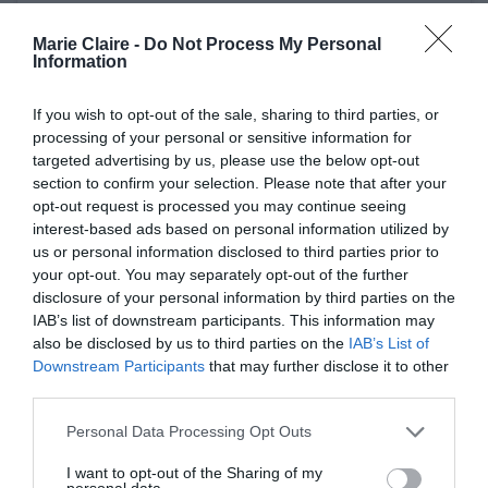
A post shared by @brooklynpeltzbeckham
Marie Claire -
Do Not Process My Personal
Information
If you wish to opt-out of the sale, sharing to third parties, or
Ο Brooklyn μοιράστηκε φωτογραφίες των
processing of your personal or sensitive information for
targeted advertising by us, please use the below opt-out
σκυλιών στον προσωπικό του λογαριασμό στο
section to confirm your selection. Please note that after your
Instagram, οπου πόζαρε μαζί με την
Nicola
, τον
opt-out request is processed you may continue seeing
interest-based ads based on personal information utilized by
φίλο του Jeremy Clerk, τον αδελφό του Romeo,
us or personal information disclosed to third parties prior to
και την κοπέλα του αδελφού του, Mia. Καθένας
your opt-out. You may separately opt-out of the further
disclosure of your personal information by third parties on the
κρατάει ένα σκυλάκι στην αγκαλιά του, εκτός
IAB’s list of downstream participants. This information may
από τον μεγάλο γιο των Beckham, που κρατάει
also be disclosed by us to third parties on the
IAB’s List of
δύο.
Downstream Participants
that may further disclose it to other
third parties.
Αυτή είναι η μοναδική φωτογραφία που είχαν
Personal Data Processing Opt Outs
ως τότε με όλα τους τα ζωάκια μαζί, όπως
I want to opt-out of the Sharing of my
σχολίασε η Nicola κάτω από την ανάρτηση. Οι
personal data.