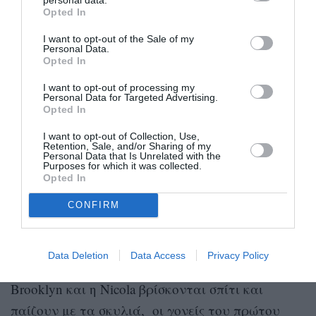
Opted In
δύο τους είναι ιδιαίτερα ζωόφιλοι και
I want to opt-out of the Sale of my
ασχολούνται πολύ με τα υπόλοιπα μέλη της
Personal Data.
οικογένειάς τους. Η Peltz, σε ερώτηση
Opted In
δημοσιογράφου αν έχουν σκοπό να αποκτήσουν
I want to opt-out of processing my
Personal Data for Targeted Advertising.
και παιδιά απάντησε πως θέλουν, αλλά
Opted In
χρειάζονται ένα μεγαλύτερο σπίτι για να
I want to opt-out of Collection, Use,
χωράνε μαζί με τα σκυλάκια.
Retention, Sale, and/or Sharing of my
Personal Data that Is Unrelated with the
Purposes for which it was collected.
Opted In
Και ο Brooklyn θέλει να μεγαλώσουν κι άλλο
την οικογένειά τους, αλλά έχει τονίσει πως θα
CONFIRM
κάνουν αυτό που θέλει η Nicola, καθώς
πρόκειται για το σώμα της, ενώ ο ίδιος θέλει να
Data Deletion
Data Access
Privacy Policy
προωθήσει και λίγο την καριέρα του. Όσο ο
Brooklyn και η Nicola βρίσκονται σπίτι και
παίζουν με τα σκυλιά,
οι γονείς του πρώτου