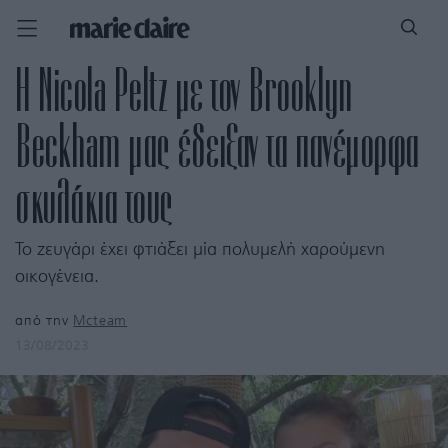
H Nicola Peltz με τον Brooklyn
Beckham μας έδειξαν τα πανέμορφα
σκυλάκια τους
To ζευγάρι έχει φτιάξει μία πολυμελή χαρούμενη
οικογένεια.
από την
Mcteam
13/08/2023