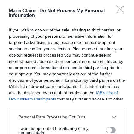
τους, ωστόσο επέλεξε να μην αφήσει κρυφά τα
Marie Claire -
Do Not Process My Personal
ευχάριστα νέα, και έσπευσε να ανακοινώσει με
Information
τον πιο διακριτικό τρόπο την εγκυμοσύνη της
If you wish to opt-out of the sale, sharing to third parties, or
πολυαγαπημένης ηθοποιού. «Είμαι λίγο
processing of your personal or sensitive information for
κουρασμένη όμως νιώθω όμορφα. Όλοι στα
targeted advertising by us, please use the below opt-out
section to confirm your selection. Please note that after your
γυρίσματα σήμερα ήταν πολύ γλυκείς μαζί μου
opt-out request is processed you may continue seeing
και πάντα σε προσέχουν περισσότερο όταν είσαι
interest-based ads based on personal information utilized by
us or personal information disclosed to third parties prior to
έγκυος», εξομολογήθηκε μιλώντας για τη νέα
your opt-out. You may separately opt-out of the further
ταινία που γυρίζει αυτό το διάστημα.
disclosure of your personal information by third parties on the
IAB’s list of downstream participants. This information may
https://www.instagram.com/p/BWDMiHRgogi/
also be disclosed by us to third parties on the
IAB’s List of
Downstream Participants
that may further disclose it to other
third parties.
Φέτος το καλοκαίρι μάλιστα το ζευγάρι επέλεξε
τη Σαντορίνη για τις διακοπές του και ο
Personal Data Processing Opt Outs
ηθοποιός δεν παρέλειψε να ανεβάσει πλούσιο
I want to opt-out of the Sharing of my
personal data.