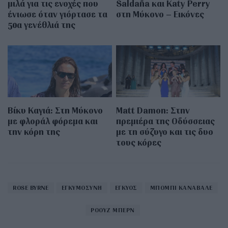
μιλά για τις ενοχές που
Saldaña και Katy Perry
ένιωσε όταν γιόρτασε τα
στη Μύκονο – Εικόνες
50α γενέθλιά της
Βίκυ Καγιά: Στη Μύκονο
Matt Damon: Στην
με φλοράλ φόρεμα και
πρεμιέρα της Οδύσσειας
την κόρη της
με τη σύζυγο και τις δυο
τους κόρες
ROSE BYRNE
ΕΓΚΥΜΟΣΥΝΗ
ΕΓΚΥΟΣ
ΜΠΟΜΠΙ ΚΑΝΑΒΑΛΕ
ΡΟΟΥΖ ΜΠΕΡΝ