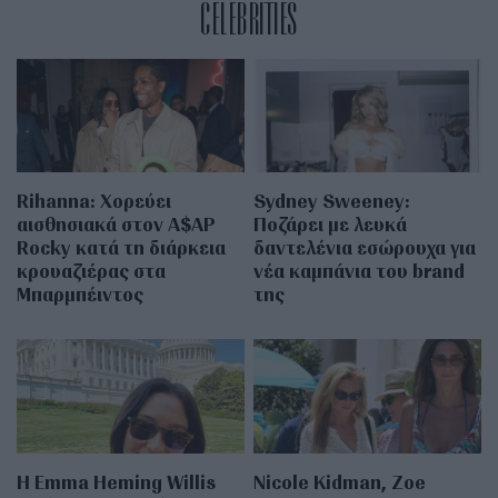
CELEBRITIES
Rihanna: Χορεύει
Sydney Sweeney:
αισθησιακά στον A$AP
Ποζάρει με λευκά
Rocky κατά τη διάρκεια
δαντελένια εσώρουχα για
κρουαζιέρας στα
νέα καμπάνια του brand
Μπαρμπέιντος
της
H Emma Heming Willis
Nicole Kidman, Zoe