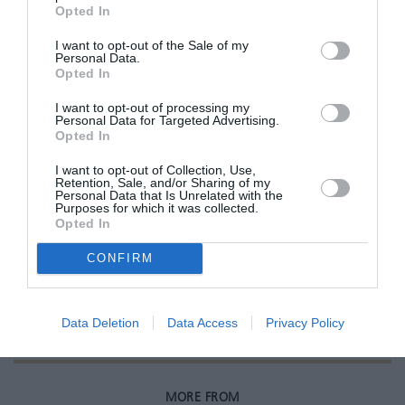
φωτογραφικό υλικό στο προσωπικό του προφίλ
Opted In
στο Instagram.
I want to opt-out of the Sale of my
Personal Data.
Opted In
I want to opt-out of processing my
Personal Data for Targeted Advertising.
ADVERTISEMENT - CONTINUE READING BELOW
Opted In
I want to opt-out of Collection, Use,
RELATED STORY
Retention, Sale, and/or Sharing of my
Personal Data that Is Unrelated with the
Purposes for which it was collected.
Opted In
Η Kate Middleton και Πρίγκιπας
CONFIRM
William περιμένουν το τρίτο τους
παιδί
Data Deletion
Data Access
Privacy Policy
MORE FROM