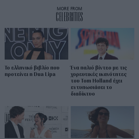
MORE FROM
CELEBRITIES
Το ελληνικό βιβλίο που
Ένα παλιό βίντεο με τις
προτείνει η Dua Lipa
χορευτικές ικανότητες
του Tom Holland έχει
εντυπωσιάσει το
διαδίκτυο