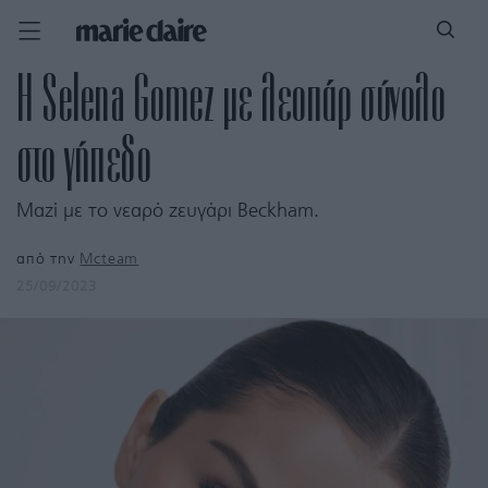
H Selena Gomez με λεοπάρ σύνολο
στο γήπεδο
Μαζί με το νεαρό ζευγάρι Beckham.
από την
Mcteam
25/09/2023