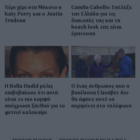
Χέρι χέρι στη Μύκονο η
Camila Cabello: Επέλεξε
Katy Perry και ο Justin
την Ελλάδα για τις
Trudeau
διακοπές της και τα
beach look της είναι
έμπνευση
Η Bella Hadid μόλις
Ο ένας άνθρωπος που η
επιβεβαίωσε ότι αυτή
βασίλισσα Ελισάβετ δεν
είναι το πιο κομψή
θα άφηνε ποτέ να
απόχρωση ξανθού για το
περιμένει στο τηλέφωνο
φετινό καλοκαίρι
BROOKLYN BECKHAM
BROOKLYN BECKHAM NICOLA PELTZ