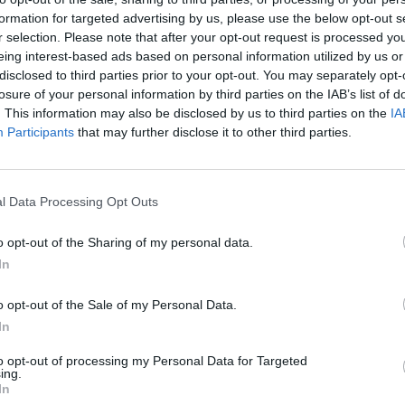
ά στο φακό, δίνοντας τροφή για πολλά
formation for targeted advertising by us, please use the below opt-out s
r selection. Please note that after your opt-out request is processed y
eing interest-based ads based on personal information utilized by us or
disclosed to third parties prior to your opt-out. You may separately opt-
χτό σλιπ, με μαύρα ευμεγέθη γυαλιά,
losure of your personal information by third parties on the IAB’s list of
ώστρα.
. This information may also be disclosed by us to third parties on the
IA
Participants
that may further disclose it to other third parties.
 καριέρα της, το άλμπουμ της «Joanne», τις
l Data Processing Opt Outs
ουν να διαλύονται, τα προβλήματα υγείας που
o opt-out of the Sharing of my personal data.
ρα της με τη Madonna.
In
 είναι πως πάντα την θαύμαζα και εξακολουθώ
o opt-out of the Sale of my Personal Data.
ιστεύει εκείνη για μένα. Το μόνο πράγμα που
In
είναι πως είμαι Ιταλίδα και από τη Νέα Υόρκη,
to opt-out of processing my Personal Data for Targeted
ing.
ποιον, θα σου το πω στα μούτρα. Εκείνη δεν
In