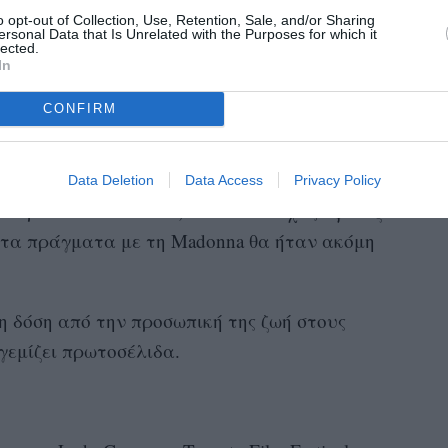
πως είμαι λίγη».
o opt-out of Collection, Use, Retention, Sale, and/or Sharing
ersonal Data that Is Unrelated with the Purposes for which it
lected.
In
ταν βγήκε η φήμη ότι η Lady Gaga μιμήθηκε
CONFIRM
 2011 την Μαντόνα στο Express Yourself.
 κοιτάζοντας μια παιδική φωτογραφία της
Data Deletion
Data Access
Privacy Policy
ιδεράκια στα δόντια, λέει: «Ευτυχώς έφτιαξα
ς τα πράγματα με τη Madonna θα ήταν ακόμη
η δόση από την προσωπική της ζωή στους
γεμίζει πρωτοσέλιδα.