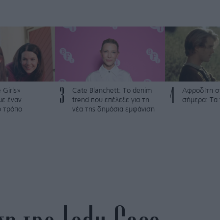
3
4
 Girls»
Cate Blanchett: Το denim
Αφροδίτη σ
με έναν
trend που επέλεξε για τη
σήμερα: Τα
ό τρόπο
νέα της δημόσια εμφάνιση