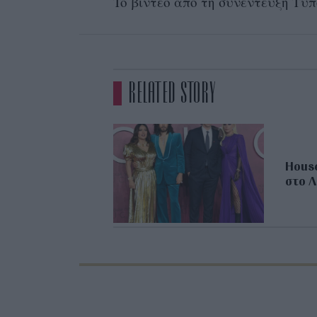
To
βίντεο από τη συνέντευξη Τύπου
RELATED STORY
House
στο Λ