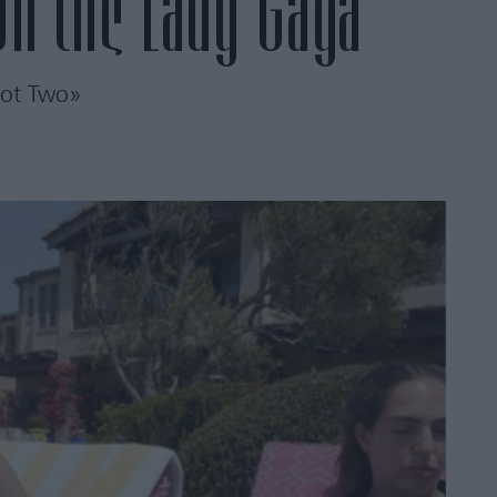
ση της Lady Gaga
oot Two»