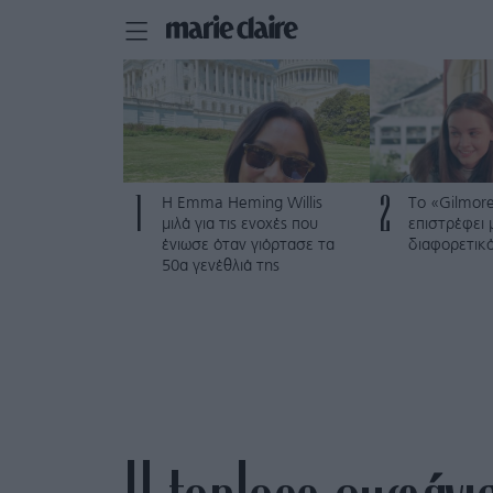
1
2
H Emma Heming Willis
Το «Gilmore
μιλά για τις ενοχές που
επιστρέφει 
ένιωσε όταν γιόρτασε τα
διαφορετικ
50α γενέθλιά της