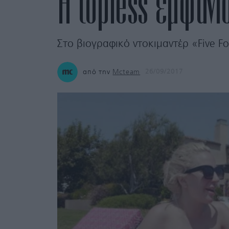
H topless εμφάνι
Στο βιογραφικό ντοκιμαντέρ «Five F
από την
Mcteam
26/09/2017