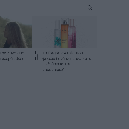
5
τον Ζυγό από
Τα fragrance mist που
 τυχερά ζώδια
φοράω ξανά και ξανά κατά
τη διάρκεια του
καλοκαιριού