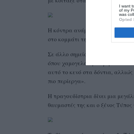
με κοίταξε στα μάτια να μου πει 
I want t
of my P
was col
Opted 
Η κόντρα ανάμεσά τους ξέσπασε ό
στο κομμάτι της Born This Way, το
Σε άλλο σημείο του ντοκιμαντέρ,
όπου χαμογελά πριν φορέσει τα σ
αυτό το κενό στα δόντια, αλλιώ
πιο περίεργα».
Η τραγουδίστρια δίνει μια μεγάλ
θαυμαστές της και ο ξένος Τύπος 