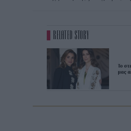
RELATED STORY
Το στ
μας α