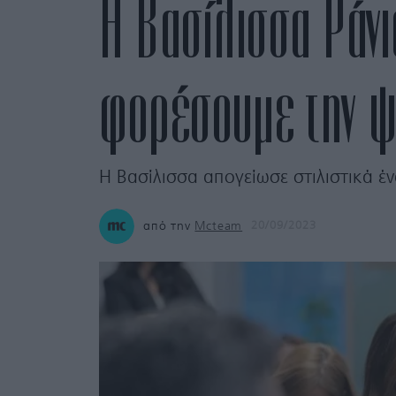
H Βασίλισσα Ράνι
φορέσουμε την 
Η Βασίλισσα απογείωσε στιλιστικά έ
από την
Mcteam
20/09/2023