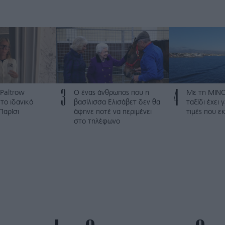
3
4
Paltrow
Ο ένας άνθρωπος που η
Με τη MINO
το ιδανικό
βασίλισσα Ελισάβετ δεν θα
ταξίδι έχει 
Παρίσι
άφηνε ποτέ να περιμένει
τιμές που 
στο τηλέφωνο