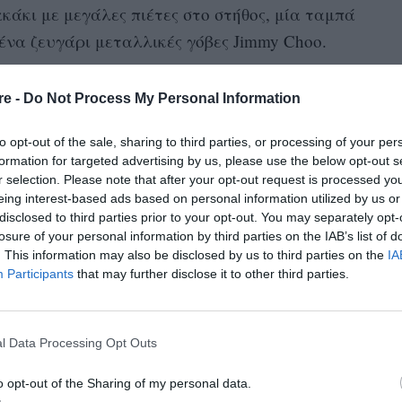
κάκι με μεγάλες πιέτες στο στήθος, μία ταμπά
ένα ζευγάρι μεταλλικές γόβες Jimmy Choo.
0 γυναίκες ηγέτιδες από διάφορους τομείς
re -
Do Not Process My Personal Information
οποίες συγκαταλέγονται η πρώην
Jacind Ardern, η Melinda Gates και η
to opt-out of the sale, sharing to third parties, or processing of your per
formation for targeted advertising by us, please use the below opt-out s
.
r selection. Please note that after your opt-out request is processed y
eing interest-based ads based on personal information utilized by us or
disclosed to third parties prior to your opt-out. You may separately opt-
losure of your personal information by third parties on the IAB’s list of
. This information may also be disclosed by us to third parties on the
IA
Participants
that may further disclose it to other third parties.
l Data Processing Opt Outs
o opt-out of the Sharing of my personal data.