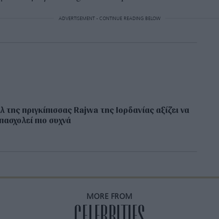
ADVERTISEMENT - CONTINUE READING BELOW
ιλ της πριγκίπισσας Rajwa της Ιορδανίας αξίζει να
πασχολεί πιο συχνά
MORE FROM
CELEBRITIES