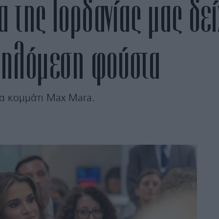
α της Ιορδανίας μας δεί
ψηλόμεση φούστα
να κομμάτι Max Mara.