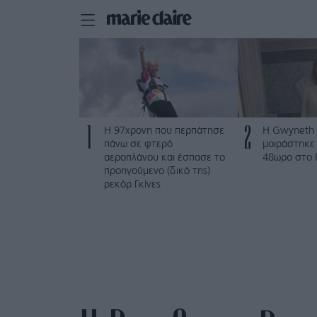
1
2
Η 97χρονη που περπάτησε
Η Gwyneth 
πάνω σε φτερό
μοιράστηκε 
αεροπλάνου και έσπασε το
48ωρο στο 
προηγούμενο (δικό της)
ρεκόρ Γκίνες