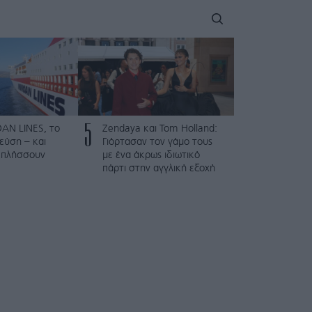
5
AN LINES, το
Zendaya και Tom Holland:
γεύση – και
Γιόρτασαν τον γάμο τους
εκπλήσσουν
με ένα άκρως ιδιωτικό
πάρτι στην αγγλική εξοχή