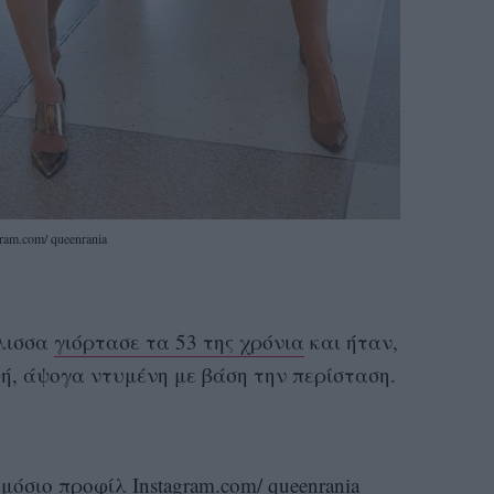
gram.com/ queenrania
ίλισσα
γιόρτασε τα 53 της χρόνια
και ήταν,
ή, άψογα ντυμένη με βάση την περίσταση.
όσιο προφίλ Instagram.com/ queenrania