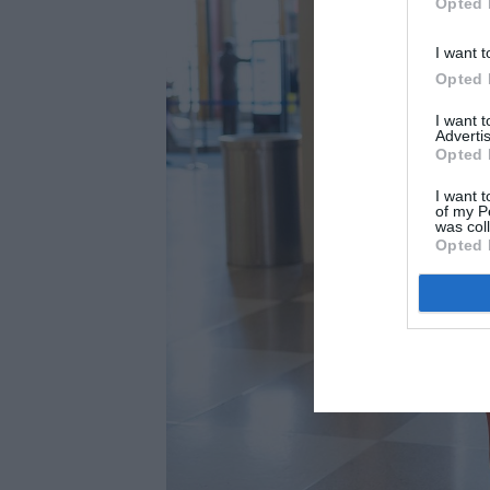
Opted 
I want t
Opted 
I want 
Advertis
Opted 
I want t
of my P
was col
Opted 