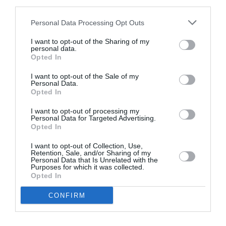
third parties.
άκρη του κρεβατιού τους, όταν σου λένε “έλα
Και πας, ενώ είσαι κουρασμένη,
Personal Data Processing Opt Outs
εδώ, κάτσε”.
κάθεσαι και ακούς
», είπε.
I want to opt-out of the Sharing of my
personal data.
Opted In
Όπως πρόσθεσε, προσπαθεί να διαχωρίζει το
I want to opt-out of the Sale of my
πότε χρειάζεται να δώσει συμβουλή και πότε
Personal Data.
Opted In
Πάντα ρωτάω, “θέλεις να
απλώς να ακούσει. «
σου δώσω συμβουλή τώρα ή απλά να
I want to opt-out of processing my
Personal Data for Targeted Advertising.
ξεσπάσεις;”
». Η απάντηση, σύμφωνα με την
Opted In
ίδια, είναι συνήθως αρνητική: «Συνήθως μου
I want to opt-out of Collection, Use,
Retention, Sale, and/or Sharing of my
λένε όχι συμβουλές. Το 90% των περιπτώσεων».
Personal Data that Is Unrelated with the
Purposes for which it was collected.
Opted In
ADVERTISEMENT - CONTINUE READING BELOW
CONFIRM
RELATED STORY