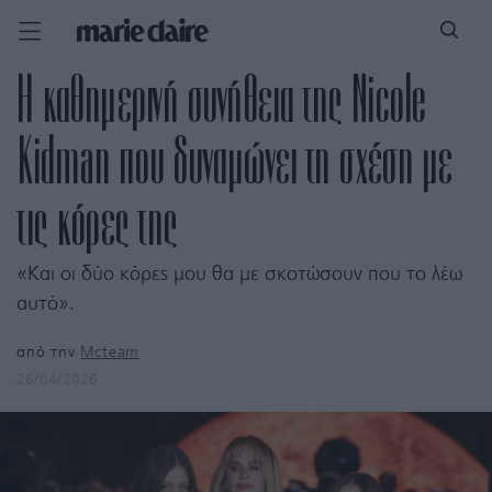
Η καθημερινή συνήθεια της Nicole
Kidman που δυναμώνει τη σχέση με
τις κόρες της
«Και οι δύο κόρες μου θα με σκοτώσουν που το λέω
αυτό».
από την
Mcteam
26/04/2026