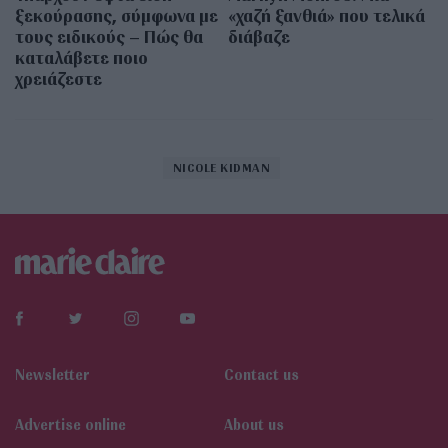
ξεκούρασης, σύμφωνα με
«χαζή ξανθιά» που τελικά
τους ειδικούς – Πώς θα
διάβαζε
καταλάβετε ποιο
χρειάζεστε
NICOLE KIDMAN
Newsletter
Contact us
Αdvertise online
About us