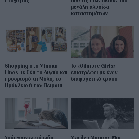
στόχο μας
που τις διεκδίκησε από
μεγάλη αλυσίδα
καταστημάτων
Shopping στη Minoan
Το «Gilmore Girls»
Lines με θέα το Αιγαίο και
επιστρέφει με έναν
προορισμό τη Μήλο, το
διαφορετικό τρόπο
Ηράκλειο ή τον Πειραιά
Υπάρχουν εφτά είδη
Marilyn Monroe: Μια