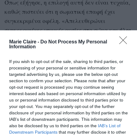
Όπως εξήγησε, η επιλογή αυτή δεν είναι τυχαία,
καθώς πιστεύει ότι η σωματική επαφή έχει
συγκεκριμένα οφέλη. «Απελευθερώνει
όλοι
συγκεκριμένες χημικές ουσίες στο σώμα και
χρειαζόμαστε μια αγκαλιά περίπου δύο
Marie Claire -
Do Not Process My Personal
λεπτών
Information
την ημέρα. Το ξέρατε;», σημείωσε.
If you wish to opt-out of the sale, sharing to third parties, or
Η
Nicole Kidman
, η οποία έχει αποκτήσει τις δύο
processing of your personal or sensitive information for
Keith Urban
κόρες της με τον
, αναφέρθηκε και
targeted advertising by us, please use the below opt-out
στη σχέση που έχουν αναπτύξει μεταξύ τους,
section to confirm your selection. Please note that after your
opt-out request is processed you may continue seeing
τονίζοντας: «Είμαστε πολύ δεμένες, οι τρεις
interest-based ads based on personal information utilized by
μας, μιλάμε για τα πάντα».
us or personal information disclosed to third parties prior to
your opt-out. You may separately opt-out of the further
disclosure of your personal information by third parties on the
Παράλληλα, μίλησε για τον τρόπο με τον οποίο
IAB’s list of downstream participants. This information may
διαχειρίζεται την επικοινωνία μαζί τους στην
also be disclosed by us to third parties on the
IAB’s List of
Downstream Participants
that may further disclose it to other
καθημερινότητα. «Σημαίνει να κάθεσαι στην