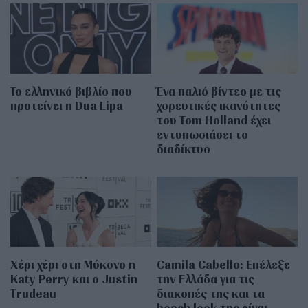
Το ελληνικό βιβλίο που
Ένα παλιό βίντεο με τις
προτείνει η Dua Lipa
χορευτικές ικανότητες
του Tom Holland έχει
εντυπωσιάσει το
διαδίκτυο
Χέρι χέρι στη Μύκονο η
Camila Cabello: Επέλεξε
Katy Perry και ο Justin
την Ελλάδα για τις
Trudeau
διακοπές της και τα
beach look της είναι