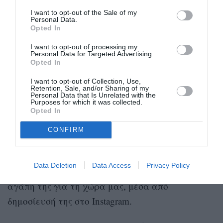
πλειοψηφίας του περιεχομένου της, που είναι
I want to opt-out of the Sale of my
Personal Data.
ακατάλληλο για άλλα μέσα, είναι κόκκινο πανί
Opted In
για όσους θεωρούν πως μια γυναίκα, ειδικά αν
I want to opt-out of processing my
Personal Data for Targeted Advertising.
είναι μητέρα, «πρέπει» να περιορίζεται όσον
Opted In
αφορά στην παραγωγή περιεχομένου σε
I want to opt-out of Collection, Use,
οτιδήποτε θεωρείται «ηθικό». Συνεπώς, πίσω από
Retention, Sale, and/or Sharing of my
Personal Data that Is Unrelated with the
τα σχόλια που γίνονται για την απόφαση της
Purposes for which it was collected.
Opted In
μισογυνισμός
Allen, κρύβεται ξανά ο
, κάτι που
φαίνεται πως δεν θα την πτοήσει.
CONFIRM
Η Allen
πρόσφατα επισκέφτηκε και την Ελλάδα
,
Data Deletion
Data Access
Privacy Policy
παρέα με τις δύο τις κόρες, και δήλωσε την
αγάπη της για τη χώρα μας, μέσα από
δημοσίευσή της στο Instagram.