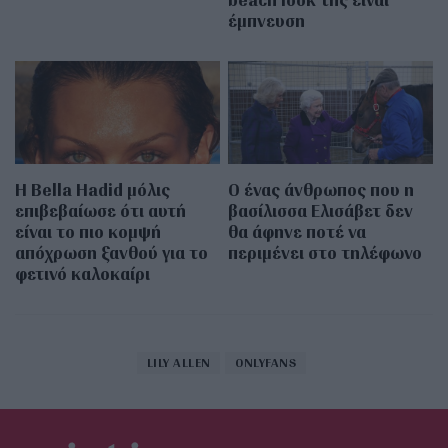
έμπνευση
Η Bella Hadid μόλις
Ο ένας άνθρωπος που η
επιβεβαίωσε ότι αυτή
βασίλισσα Ελισάβετ δεν
είναι το πιο κομψή
θα άφηνε ποτέ να
απόχρωση ξανθού για το
περιμένει στο τηλέφωνο
φετινό καλοκαίρι
LILY ALLEN
ONLYFANS