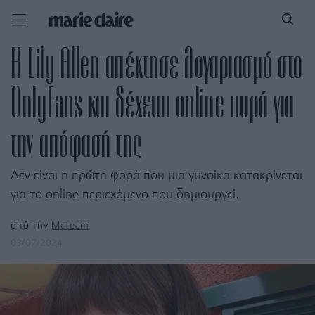
Η Lily Allen απέκτησε λογαριασμό στο
OnlyFans και δέχεται online πυρά για
την απόφασή της
Δεν είναι η πρώτη φορά που μια γυναίκα κατακρίνεται
για το online περιεχόμενο που δημιουργεί.
από την
Mcteam
03/07/2024