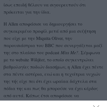
ίσως επειδή θέλουν να σιγουρευτούν ότι
πρόκειται για την ίδια.
Η Allen αποφάσισε να δημιουργήσει το
συγκεκριμένο προφίλ μετά από μια συζήτηση
που είχε με την Miquita Oliver, την
παρουσιάστρια του BBC που συνεργάζεται μαζί
της στο πλαίσιο του podcast
Miss Me?
. Σύμφωνα
με το website
Wikifeet
, το οποίο συγκεντρώνει
βαθμολογίες ποδιών διασήμων, η Allen έχει πέντε
στα πέντε αστέρια, ενώ και η τεχνίτρια νυχιών
της τής είχε πει ότι έχει ωραίαα δάχτυλα στα
πόδια της και πως θα μπορούσε να έχει κέρδος
από αυτά. Κάπως έτσι αποφάσισε να
επιχειρηματικό
προχωρήσει στο συγκεκριμένο