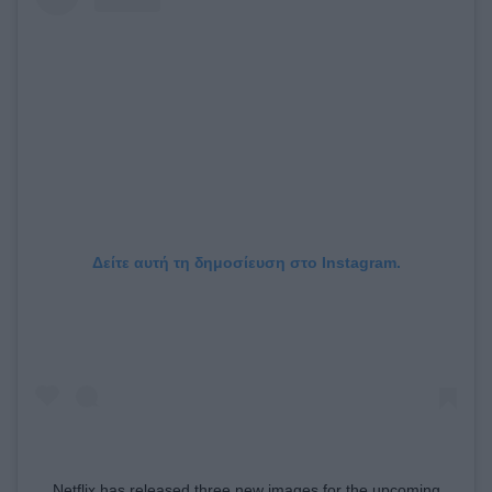
Δείτε αυτή τη δημοσίευση στο Instagram.
Netflix has released three new images for the upcoming