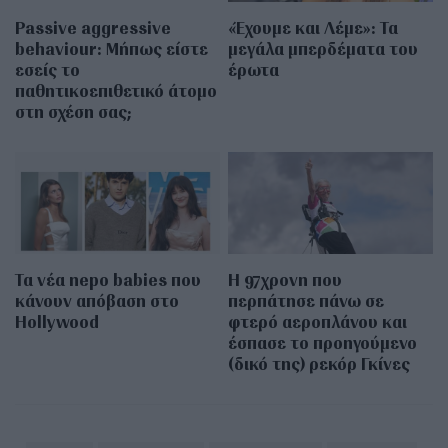
Passive aggressive
«Έχουμε και Λέμε»: Τα
behaviour: Μήπως είστε
μεγάλα μπερδέματα του
εσείς το
έρωτα
παθητικοεπιθετικό άτομο
στη σχέση σας;
Τα νέα nepo babies που
Η 97χρονη που
κάνουν απόβαση στο
περπάτησε πάνω σε
Hollywood
φτερό αεροπλάνου και
έσπασε το προηγούμενο
(δικό της) ρεκόρ Γκίνες