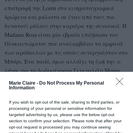
επιστροφή της Loren στα κινηματογραφικά
δρώμενα και μάλιστα σε έναν από τους πιο
δυνατούς ρόλους στην καριέρα της συνολικά. Η
Madame Rosa είναι μία εβραία επιζήσασα του
Ολοκαυτώματος που αναλαμβάνει τα ορφανά
των ιερόδουλων με τις οποίες συνεργαζόταν στο
Μπάρι. Ένα παιδί, όμως αλλάζει τη ζωή της· ο
λόγος για το δωδεκάχρονο Σενεγαλέζο Momo
(Ibrahima Gueye) με τον οποίο πιάνει φιλίες όταν
Marie Claire -
Do Not Process My Personal
εκείνος προσπαθεί να κλέψει από εκείνη τα
Information
κηροπήγιά της.
If you wish to opt-out of the sale, sharing to third parties, or
processing of your personal or sensitive information for
Η ταινία «The Life Ahead» χωρίς να έχει
targeted advertising by us, please use the below opt-out
κυκλοφορήσει ακόμα, έχει ήδη δημιουργήσει
section to confirm your selection. Please note that after your
opt-out request is processed you may continue seeing
προσδοκίες για άπειρα βραβεία. Μία