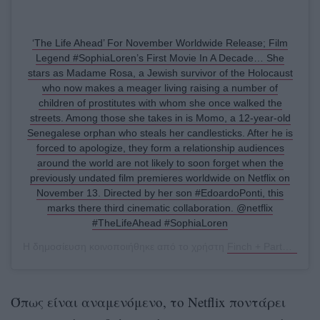
‘The Life Ahead’ For November Worldwide Release; Film
Legend #SophiaLoren’s First Movie In A Decade… She
stars as Madame Rosa, a Jewish survivor of the Holocaust
who now makes a meager living raising a number of
children of prostitutes with whom she once walked the
streets. Among those she takes in is Momo, a 12-year-old
Senegalese orphan who steals her candlesticks. After he is
forced to apologize, they form a relationship audiences
around the world are not likely to soon forget when the
previously undated film premieres worldwide on Netflix on
November 13. Directed by her son #EdoardoPonti, this
marks there third cinematic collaboration. @netflix
#TheLifeAhead #SophiaLoren
Η δημοσίευση κοινοποιήθηκε από το χρήστη
Finch + Partners
(@f
Όπως είναι αναμενόμενο, το Netflix ποντάρει