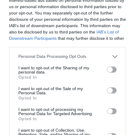
interest-based ads based on personal information utilized by
διαφορετική προσαρμογή του ίδιου
us or personal information disclosed to third parties prior to
your opt-out. You may separately opt-out of the further
μυθιστορήματος άλλωστε είχε κερδίσει το
disclosure of your personal information by third parties on the
Όσκαρ καλύτερης ταινίας το 1978, ενώ
IAB’s list of downstream participants. This information may
«κέρασε» επίσης ένα βραβείο César την
also be disclosed by us to third parties on the
IAB’s List of
Downstream Participants
that may further disclose it to other
πρωταγωνίστρια Simone Signoret. Η δε Loren από
third parties.
μόνη της με συμμετοχή σε περίπου 100 ταινίες
Personal Data Processing Opt Outs
μέχρι σήμερα, έχει γράψει τη δική της ιστορία
στον κινηματογράφο αφού ήταν η πρώτη που
I want to opt-out of the Sharing of my
personal data.
κέρδισε Όσκαρ καλύτερης ηθοποιού για ξένο
Opted In
φιλμ το 1961 και έκτοτε έχει «σπάσει» μερικά
I want to opt-out of the Sale of my
Personal Data.
αξιοσημείωτα ρεκόρ.
Opted In
I want to opt-out of processing my
Personal Data for Targeted Advertising.
Opted In
I want to opt-out of Collection, Use,
Retention, Sale, and/or Sharing of my