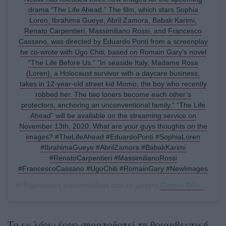
drama “The Life Ahead.” The film, which stars Sophia
Loren, Ibrahima Gueye, Abril Zamora, Babak Karimi,
Renato Carpentieri, Massimiliano Rossi, and Francesco
Cassano, was directed by Eduardo Ponti from a screenplay
he co-wrote with Ugo Chiti, based on Romain Gary’s novel
“The Life Before Us.” “In seaside Italy, Madame Rosa
(Loren), a Holocaust survivor with a daycare business,
takes in 12-year-old street kid Momo, the boy who recently
robbed her. The two loners become each other’s
protectors, anchoring an unconventional family.” “The Life
Ahead” will be available on the streaming service on
November 13th, 2020. What are your guys thoughts on the
images? #TheLifeAhead #EduardoPonti #SophiaLoren
#IbrahimaGueye #AbrilZamora #BabakKarimi
#RenatoCarpentieri #MassimilianoRossi
#FrancescoCassano #UgoChiti #RomainGary #NewImages
Η δημοσίευση κοινοποιήθηκε από το χρήστη
Connor Dillon
(@obs
Το εν λόγω έργο σηματοδοτεί τη θριαμβευτική