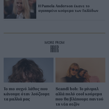
Η Pamela Anderson έκανε το
αγαπημένο κούρεμα των Γαλλίδων
MORE FROM
HAIR
Το πιο συχνό λάθος που
Scandi bob: Το μίνιμαλ
κάνουμε όταν λούζουμε
αλλά πολύ cool κούρεμα
τα μαλλιά μας
που θα βλέπουμε παντού
τη νέα σεζόν