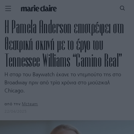
Η Pamela Anderson επιστρέφει στη
θεατρική σκηνή με το έργο του
Tennessee Williams “Camino Real”
Η σταρ του Baywatch έκανε το ντεμπούτο της στο
Broadway πριν από τρία χρόνια στο μιούζικαλ
Chicago.
από την
Mcteam
22/04/2025