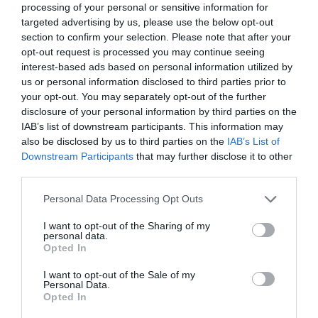
processing of your personal or sensitive information for
targeted advertising by us, please use the below opt-out
section to confirm your selection. Please note that after your
opt-out request is processed you may continue seeing
interest-based ads based on personal information utilized by
us or personal information disclosed to third parties prior to
your opt-out. You may separately opt-out of the further
disclosure of your personal information by third parties on the
Η αναγέννηση της καριέρας της Anderson ήρθε
IAB’s list of downstream participants. This information may
also be disclosed by us to third parties on the
IAB’s List of
μετά την πιο δύσκολη περίοδο της ζωής της, που
Downstream Participants
that may further disclose it to other
Pam & Tommy
δραματοποιήθηκε στη σειρά
, η
third parties.
οποία αναπαριστά τη σχέση της με τον πρώην
Personal Data Processing Opt Outs
σύζυγό της, τον ντράμερ των Motley Crue,
I want to opt-out of the Sharing of my
Tommy Lee, από τον οποίο χώρισε το 1998 όταν
personal data.
Opted In
εκείνος καταδικάστηκε σε έξι μήνες φυλακή για
επίθεση εναντίον της.
I want to opt-out of the Sale of my
Personal Data.
Opted In
Η Anderson αναφέρθηκε τον Ιανουάριο πώς