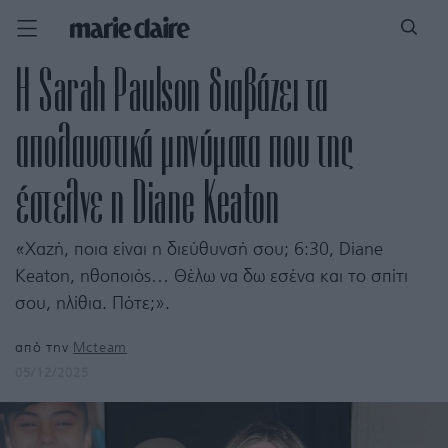
Η Sarah Paulson διαβάζει τα
απολαυστικά μηνύματα που της
έστελνε η Diane Keaton
«Χαζή, ποια είναι η διεύθυνσή σου; 6:30, Diane
Keaton, ηθοποιός… Θέλω να δω εσένα και το σπίτι
σου, ηλίθια. Πότε;».
από την
Mcteam
05/12/2025