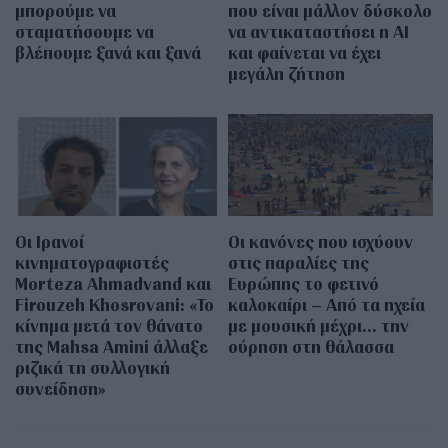
μπορούμε να
που είναι μάλλον δύσκολο
σταματήσουμε να
να αντικαταστήσει η AI
βλέπουμε ξανά και ξανά
και φαίνεται να έχει
μεγάλη ζήτηση
Οι Ιρανοί
Οι κανόνες που ισχύουν
κινηματογραφιστές
στις παραλίες της
Morteza Ahmadvand και
Ευρώπης το φετινό
Firouzeh Khosrovani: «Το
καλοκαίρι – Από τα ηχεία
κίνημα μετά τον θάνατο
με μουσική μέχρι… την
της Mahsa Amini άλλαξε
ούρηση στη θάλασσα
ριζικά τη συλλογική
συνείδηση»