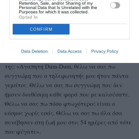
Retention, Sale, and/or Sharing of my
Personal Data that Is Unrelated with the
Η δημοσίευση κοινοποιήθηκε από το χρήστη Hollywood Reporter (@hollywoodreporter)
Purposes for which it was collected.
Opted In
CONFIRM
Κλείνοντας την ομιλία της, η Sarah Paulson
διάβασε μια επιστολή που θα ήθελε να έχει
Data Deletion
Data Access
Privacy Policy
προλάβει να στείλει στην εκλιπούσα συνάδελφό
της: «Αγαπητή Dum-Dum, θέλω να σας πω
συγγνώμη που ο τηλεφωνητής μου ήταν πάντα
γεμάτος. Θέλω να σας πω συγγνώμη που δεν
ήμουν διαθέσιμη κάθε φορά που με καλούσατε.
Θέλω να σας πω πόσο φτωχότερος είναι ο
κόσμος χωρίς εσάς. Θέλω να σας πω όλα όσα
συνέβησαν στη ζωή μου στις 54 ημέρες από τότε
που φύγατε».