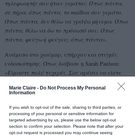
τηλεφωνητής σου ήταν γεμάτος. Όπως πάντα,
σε πήρα, όπως πάντα, το mailbox σου γεμάτο.
Όπως πάντα, δεν θέλω να γράψω μήνυμα. Όπως
πάντα, θέλω να δω το πρόσωπό σου. Όπως
πάντα, φεύγω ή φεύγεις, όπως πάντα».
Ανάμεσα στο χιούμορ, υπήρχαν και στιγμές
ενδοσκόπησης. Όπως διάβασε η Sarah Paulson:
«Είμαστε πολύ τυχερές. Σας αρέσει να είστε
ηθοποιός; Εμένα όχι. Είστε αρκετά ευτυχισμένη;
Marie Claire -
Do Not Process My Personal
Di»
.
Information
If you wish to opt-out of the sale, sharing to third parties, or
processing of your personal or sensitive information for
targeted advertising by us, please use the below opt-out
section to confirm your selection. Please note that after your
opt-out request is processed you may continue seeing