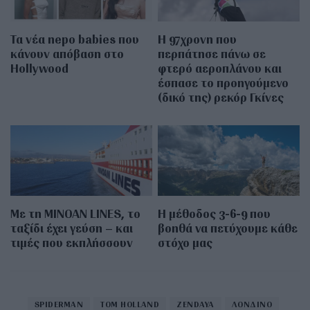
Τα νέα nepo babies που
Η 97χρονη που
κάνουν απόβαση στο
περπάτησε πάνω σε
Hollywood
φτερό αεροπλάνου και
έσπασε το προηγούμενο
(δικό της) ρεκόρ Γκίνες
Με τη MINOAN LINES, το
Η μέθοδος 3-6-9 που
ταξίδι έχει γεύση – και
βοηθά να πετύχουμε κάθε
τιμές που εκπλήσσουν
στόχο μας
SPIDERMAN
TOM HOLLAND
ZENDAYA
ΛΟΝΔΙΝΟ