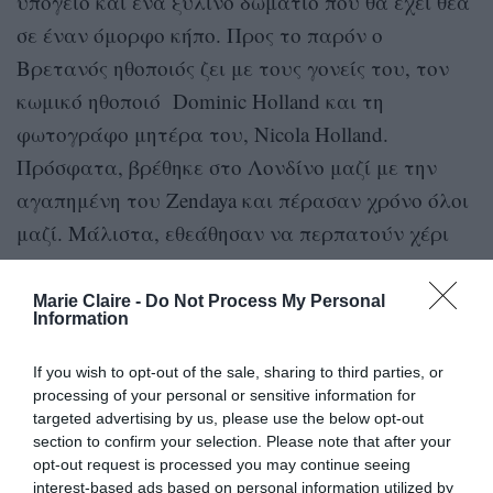
υπόγειο και ένα ξύλινο δωμάτιο που θα έχει θέα
σε έναν όμορφο κήπο. Προς το παρόν ο
Βρετανός ηθοποιός ζει με τους γονείς του, τον
κωμικό ηθοποιό Dominic Holland και τη
φωτογράφο μητέρα του, Nicola Holland.
Πρόσφατα, βρέθηκε στο Λονδίνο μαζί με την
αγαπημένη του Zendaya και πέρασαν χρόνο όλοι
μαζί. Μάλιστα, εθεάθησαν να περπατούν χέρι
χέρι βγαίνοντας από το σπίτι των γονιών του
λίγο πριν βρεθούν στο θέατρο West End για να
Marie Claire -
Do Not Process My Personal
Information
παρακολουθήσουν το θεατρικό Harry Potter And
The Cursed Child.
If you wish to opt-out of the sale, sharing to third parties, or
processing of your personal or sensitive information for
targeted advertising by us, please use the below opt-out
section to confirm your selection. Please note that after your
opt-out request is processed you may continue seeing
interest-based ads based on personal information utilized by