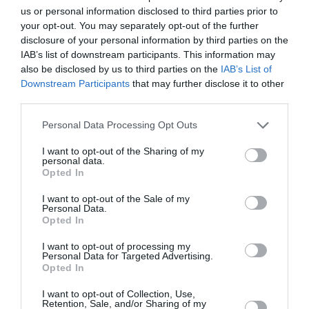
us or personal information disclosed to third parties prior to
your opt-out. You may separately opt-out of the further
disclosure of your personal information by third parties on the
IAB’s list of downstream participants. This information may
also be disclosed by us to third parties on the
IAB’s List of
Downstream Participants
that may further disclose it to other
third parties.
Personal Data Processing Opt Outs
I want to opt-out of the Sharing of my
Η Zendaya και ο Tom Holland στην πρεμιέρα του “Spider-Man: No
personal data.
Way Home”
Opted In
Απαντώντας στις φήμες περί συγκατοίκησης,
I want to opt-out of the Sale of my
Personal Data.
πηγή από το περιβάλλον του ζευγαριού είπε: «Ο
Opted In
Tom έχει περάσει αρκετό χρόνο φτιάχνοντας
I want to opt-out of processing my
αυτό το σπίτι. Θέλει να το κάνει τέλειο. Η
Personal Data for Targeted Advertising.
Opted In
Zendaya τον έχει επισκεφθεί αρκετές φορές,
I want to opt-out of Collection, Use,
οπότε μένει να δούμε. Δεν θέλουν να περνούν
Retention, Sale, and/or Sharing of my